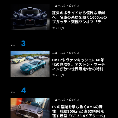
ニュース＆トピックス
狂気のボライドから優雅な彫刻
へ。名車の系譜を継ぐ1600psの
ブガッティ究極ワンオフ「デス
トリエ」
2026 8/9
3
No
ニュース＆トピックス
DB12やヴァンキッシュに60年
代の息吹を。アストン・マーテ
ィンが放つ世界限定5台の特別コ
レクション
2026 8/9
4
No
ニュース＆トピックス
EVの常識を撃ち抜くAMGの野
性。航続800kmと直6の咆哮を
宿す新型「GT 53 4ドアクーペ」