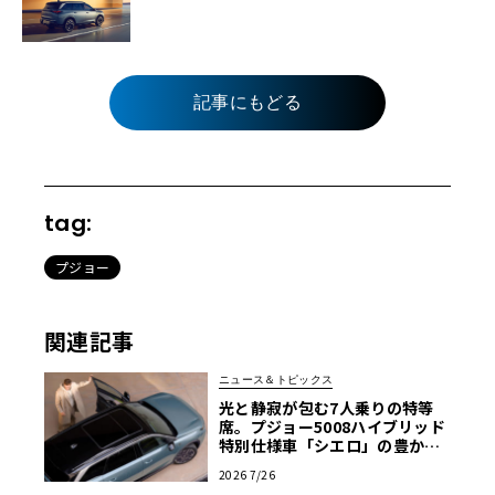
記事にもどる
tag:
プジョー
関連記事
ニュース＆トピックス
光と静寂が包む7人乗りの特等
席。プジョー5008ハイブリッド
特別仕様車「シエロ」の豊かな
空間
2026 7/26