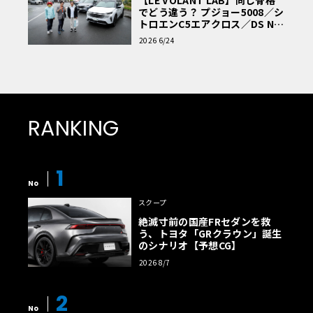
でどう違う？ プジョー5008／シ
トロエンC5エアクロス／DS Nº4
読者一気乗りレポート
2026 6/24
RANKING
1
No
スクープ
絶滅寸前の国産FRセダンを救
う、トヨタ「GRクラウン」誕生
のシナリオ【予想CG】
2026 8/7
2
No