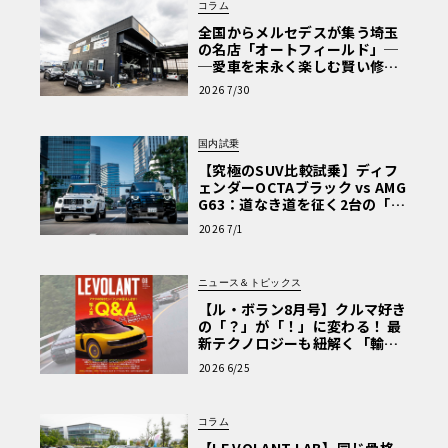
コラム
全国からメルセデスが集う埼玉
の名店「オートフィールド」─
─愛車を末永く楽しむ賢い修理
術と、プロがフックス製オイル
2026 7/30
を選ぶ理由〈PR〉
国内試乗
【究極のSUV比較試乗】ディフ
ェンダーOCTAブラック vs AMG
G63：道なき道を征く2台の「対
極的アプローチ」
2026 7/1
ニュース＆トピックス
【ル・ボラン8月号】クルマ好き
の「？」が「！」に変わる！ 最
新テクノロジーも紐解く「輸入
車Q&A」
2026 6/25
コラム
【LE VOLANT LAB】同じ骨格