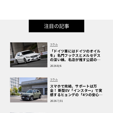
注目の記事
コラム
「ドイツ車にはドイツのオイル
を」名門フックスとメルセデス
の深い縁。名店が推す公認の安
心と、Cクラスで味わうシルキー
2026 8/6
な走り〈PR〉
コラム
スマホで完結、サポートは万
全！ 新型EV「インスター」で実
感するヒョンデの「4つの安心」
【第1回・ヒョンデ6つの疑問：
2026 7/31
Why? Hyundai?】〈PR〉