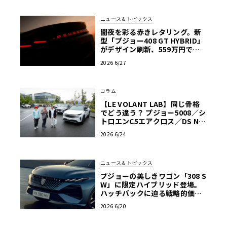
ニュース＆トピックス
闇夜を彩る赤きレタリング。新
型「プジョー408 GT HYBRID」
がデザイン刷新、559万円で発
売
2026 6/27
コラム
【LE VOLANT LAB】同じ骨格
でどう違う？ プジョー5008／シ
トロエンC5エアクロス／DS Nº4
読者一気乗りレポート
2026 6/24
ニュース＆トピックス
プジョーの美しきワゴン「308 S
W」に限定ハイブリッド登場。
ハッチバックに迫る戦略的価格
に注目
2026 6/20