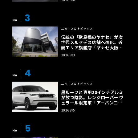
【画像38枚】
3
No
ニュース＆トピックス
伝統の「歌島橋のヤナセ」が次
世代メルセデス店舗へ進化。近
畿エリア旗艦店「ヤナセ大阪支
店」がリニューアル
2026 8/3
4
No
ニュース＆トピックス
黒ルーフと専用20インチアルミ
が放つ陰影。レンジローバー ヴ
ェラール限定車「アーバンコン
トラスト・エディション」登場
2026 8/5
5
No