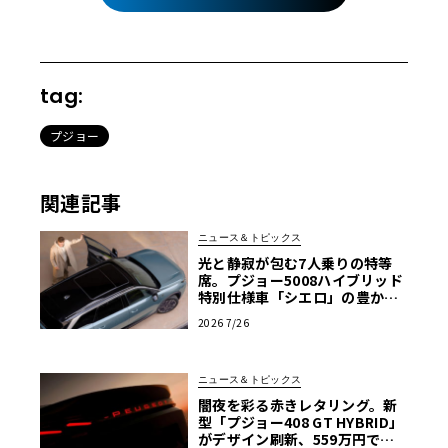
tag:
プジョー
関連記事
ニュース＆トピックス
光と静寂が包む7人乗りの特等
席。プジョー5008ハイブリッド
特別仕様車「シエロ」の豊かな
空間
2026 7/26
ニュース＆トピックス
闇夜を彩る赤きレタリング。新
型「プジョー408 GT HYBRID」
がデザイン刷新、559万円で発