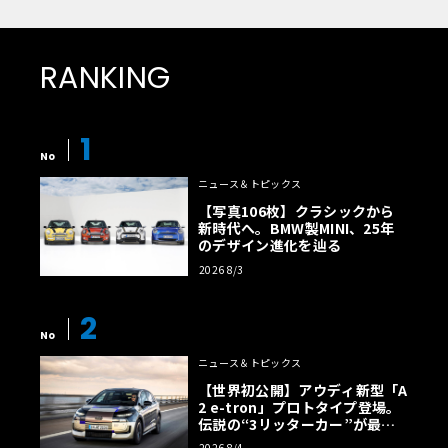
RANKING
1
No
ニュース＆トピックス
【写真106枚】クラシックから
新時代へ。BMW製MINI、25年
のデザイン進化を辿る
2026 8/3
2
No
ニュース＆トピックス
【世界初公開】アウディ新型「A
2 e-tron」プロトタイプ登場。
伝説の“3リッターカー”が最高
効率エントリーBEVとして復活
2026 8/4