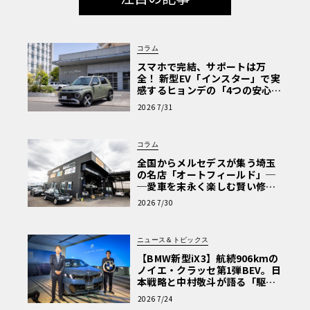
コラム
スマホで完結、サポートは万
全！ 新型EV「インスター」で実
感するヒョンデの「4つの安心」
【第1回・ヒョンデ6つの疑問：
2026 7/31
Why? Hyundai?】〈PR〉
コラム
全国からメルセデスが集う埼玉
の名店「オートフィールド」─
─愛車を末永く楽しむ賢い修理
術と、プロがフックス製オイル
2026 7/30
を選ぶ理由〈PR〉
ニュース＆トピックス
【BMW新型iX3】航続906kmの
ノイエ・クラッセ第1弾BEV。日
本戦略と中村敬斗が語る「駆け
ぬける歓び」
2026 7/24