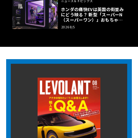
ニュース＆トピックス
ホンダの痛快EVは英国の街並み
にどう映る？ 新型「スーパーN
（スーパーワン）」おもちゃ箱
ツアーの全貌
2026 8/5