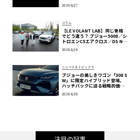
売
2026 6/27
コラム
【LE VOLANT LAB】同じ骨格
でどう違う？ プジョー5008／シ
トロエンC5エアクロス／DS Nº4
読者一気乗りレポート
2026 6/24
ニュース＆トピックス
プジョーの美しきワゴン「308 S
W」に限定ハイブリッド登場。
ハッチバックに迫る戦略的価格
に注目
2026 6/20
注目の記事