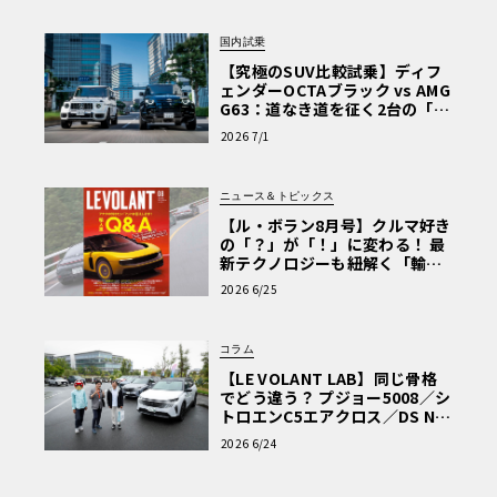
国内試乗
【究極のSUV比較試乗】ディフ
ェンダーOCTAブラック vs AMG
G63：道なき道を征く2台の「対
極的アプローチ」
2026 7/1
ニュース＆トピックス
【ル・ボラン8月号】クルマ好き
の「？」が「！」に変わる！ 最
新テクノロジーも紐解く「輸入
車Q&A」
2026 6/25
コラム
【LE VOLANT LAB】同じ骨格
でどう違う？ プジョー5008／シ
トロエンC5エアクロス／DS Nº4
読者一気乗りレポート
2026 6/24