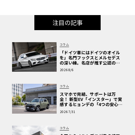
注目の記事
コラム
「ドイツ車にはドイツのオイル
を」名門フックスとメルセデス
の深い縁。名店が推す公認の安
心と、Cクラスで味わうシルキー
2026 8/6
な走り〈PR〉
コラム
スマホで完結、サポートは万
全！ 新型EV「インスター」で実
感するヒョンデの「4つの安心」
【第1回・ヒョンデ6つの疑問：
2026 7/31
Why? Hyundai?】〈PR〉
コラム