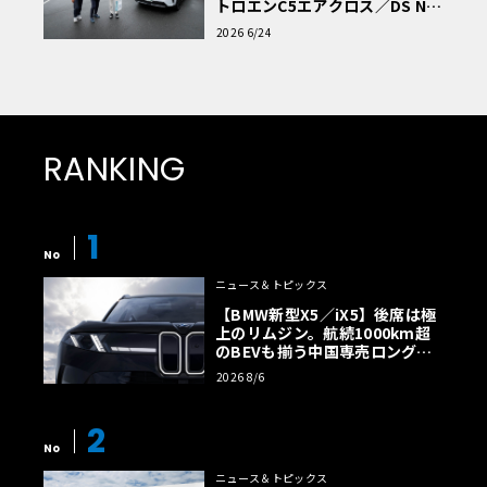
トロエンC5エアクロス／DS Nº4
読者一気乗りレポート
2026 6/24
RANKING
1
No
ニュース＆トピックス
【BMW新型X5／iX5】後席は極
上のリムジン。航続1000km超
のBEVも揃う中国専売ロング仕
様の全貌
2026 8/6
2
No
ニュース＆トピックス