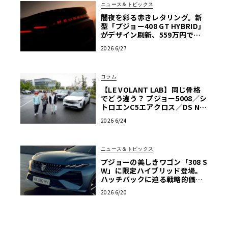
ニュース＆トピックス
闇夜を彩る赤きレタリング。新
型「プジョー408 GT HYBRID」
がデザイン刷新、559万円で発
売
2026 6/27
コラム
【LE VOLANT LAB】同じ骨格
でどう違う？ プジョー5008／シ
トロエンC5エアクロス／DS Nº4
読者一気乗りレポート
2026 6/24
ニュース＆トピックス
プジョーの美しきワゴン「308 S
W」に限定ハイブリッド登場。
ハッチバックに迫る戦略的価格
に注目
2026 6/20