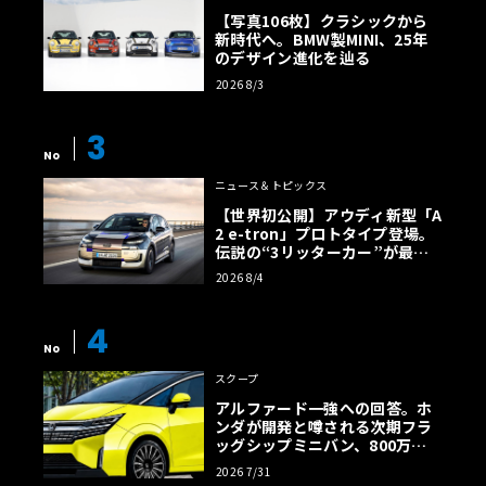
【写真106枚】クラシックから
新時代へ。BMW製MINI、25年
のデザイン進化を辿る
2026 8/3
3
No
ニュース＆トピックス
【世界初公開】アウディ新型「A
2 e-tron」プロトタイプ登場。
伝説の“3リッターカー”が最高
効率エントリーBEVとして復活
2026 8/4
【画像38枚】
4
No
スクープ
アルファード一強への回答。ホ
ンダが開発と噂される次期フラ
ッグシップミニバン、800万円
超の勝算【予想CG】
2026 7/31