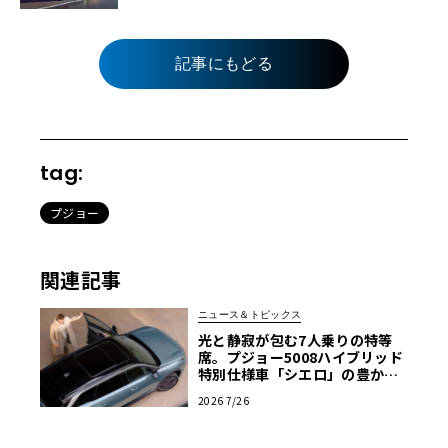
記事にもどる
tag:
プジョー
関連記事
ニュース＆トピックス
光と静寂が包む7人乗りの特等
席。プジョー5008ハイブリッド
特別仕様車「シエロ」の豊かな
空間
2026 7/26