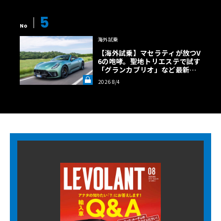
5
No
海外試乗
【海外試乗】マセラティが放つV
6の咆哮。聖地トリエステで試す
「グランカブリオ」など最新ト
ロフェオ3台の官能評価《LE VO
2026 8/4
LANT LAB》