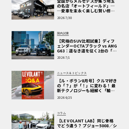
全国からメルセデスが集う埼玉
の名店「オートフィールド」─
─愛車を末永く楽しむ賢い修理
術と、プロがフックス製オイル
2026 7/30
を選ぶ理由〈PR〉
国内試乗
【究極のSUV比較試乗】ディフ
ェンダーOCTAブラック vs AMG
G63：道なき道を征く2台の「対
極的アプローチ」
2026 7/1
ニュース＆トピックス
【ル・ボラン8月号】クルマ好き
の「？」が「！」に変わる！ 最
新テクノロジーも紐解く「輸入
車Q&A」
2026 6/25
コラム
【LE VOLANT LAB】同じ骨格
でどう違う？ プジョー5008／シ