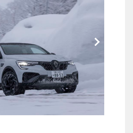
他
ス
トヨタ
日産
スバル
マツダ
ダイハツ
スズキ
他