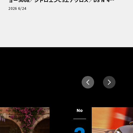
読者一気乗りレポート
2026 6/24
No