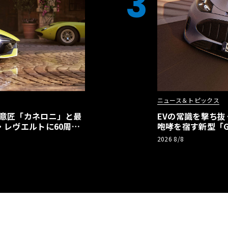
3
ニュース＆トピックス
の意匠「カネロニ」と最
EVの常識を撃ち抜
・レヴエルトに60周年
咆哮を宿す新型「GT
2026 8/8