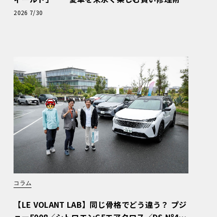
と、プロがフックス製オイルを選ぶ理由〈PR〉
2026 7/30
コラム
【LE VOLANT LAB】同じ骨格でどう違う？ プジ
ョー5008／シトロエンC5エアクロス／DS Nº4