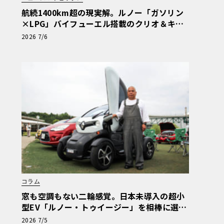
航続1400km超の現実解。ルノー「ガソリン
×LPG」バイフューエル搭載のクリオ＆キャ
プチャーが示す真価
2026 7/6
コラム
窓も空調もない二輪感覚。日本未導入の超小
型EV「ルノー・トゥイージー」を相棒に選ん
だ理由【愛車群像】
2026 7/5