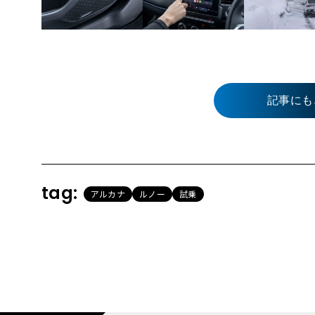
記事にも
tag:
アルカナ
ルノー
試乗