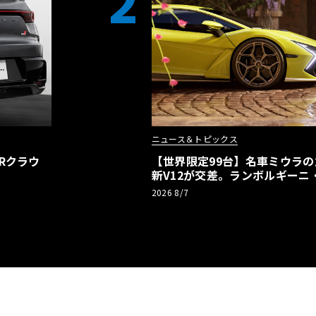
2
ニュース＆トピックス
Rクラウ
【世界限定99台】名車ミウラ
新V12が交差。ランボルギーニ
記念車が登場
2026 8/7