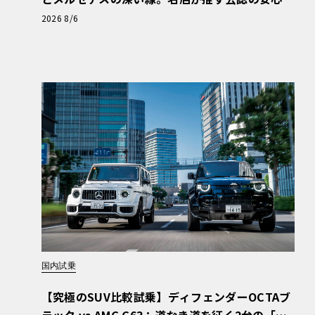
と、Cクラスで味わうシルキーな走り〈PR〉
2026 8/6
国内試乗
【究極のSUV比較試乗】ディフェンダーOCTAブ
ラック vs AMG G63：道なき道を征く2台の「対