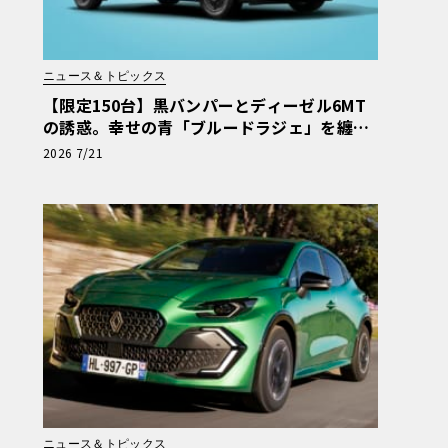
ニュース＆トピックス
【限定150台】黒バンパーとディーゼル6MT
の誘惑。幸せの青「ブルードラジェ」を纏う
カングー・クルール
2026 7/21
ニュース＆トピックス