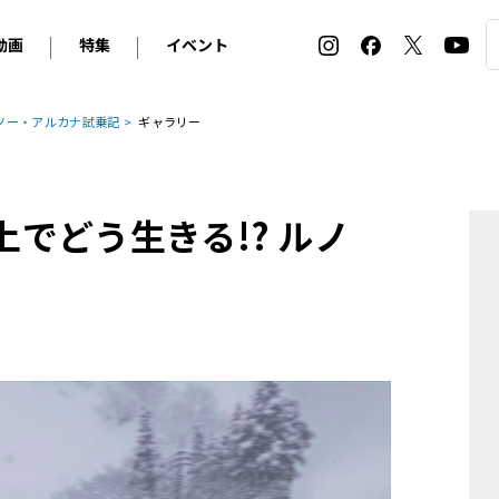
動画
特集
イベント
ィ
BMW
アルピナ
オリジナル動画
2026 サマータイヤ＆ホイール バイヤーズガイド
ル・ボラン カーズ・ミート2026横浜
ルノー・アルカナ試乗記
ギャラリー
2025-2026 冬 スタッドレス＆ウインタータイヤ バイヤ
SNOW EXPERIENCE in TOGAKUSHI SKI FIE
デス・ベンツ
ポルシェ
フォルクスワーゲン
ホイールカタログ2025-2026冬
EV:LIFE FUTAKO TAMAGAWA 2026
ーヌ
シトロエン
DSオートモビル
ホイールカタログ
EV:LIFE KOBE 2025
上でどう生きる!? ルノ
ー
ルノー
アバルト
タイヤ特集
ル・ボラン カーズ・ミート2025横浜
ァ・ロメオ
フェラーリ
フィアット
ルギーニ
マセラティ
アストン・マーティン
レー
ケータハム
ジャガー
ローバー
ロータス
マクラーレン
モーガン
ロールス・ロイス
キャデラック
シボレー
テスラ
ヒョンデ