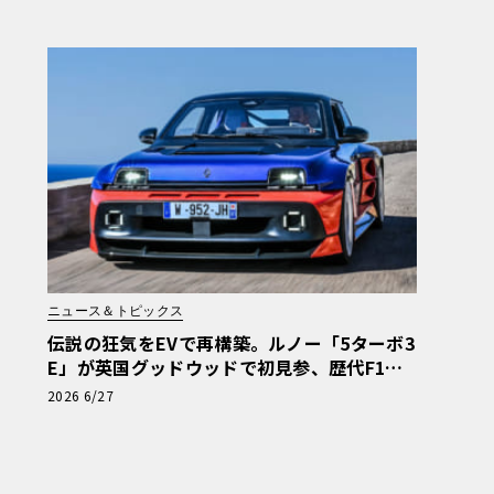
ニュース＆トピックス
伝説の狂気をEVで再構築。ルノー「5ターボ3
E」が英国グッドウッドで初見参、歴代F1マ
シンと共演へ
2026 6/27