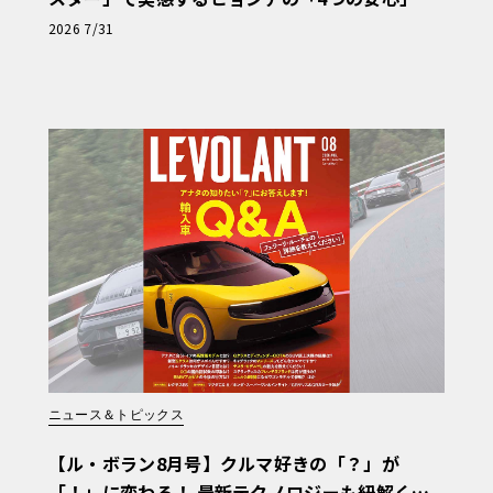
【第1回・ヒョンデ6つの疑問：Why? Hyunda
2026 7/31
i?】〈PR〉
ニュース＆トピックス
【ル・ボラン8月号】クルマ好きの「？」が
「！」に変わる！ 最新テクノロジーも紐解く