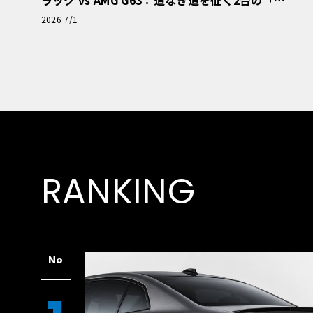
極的アプローチ」
2026 7/1
RANKING
No