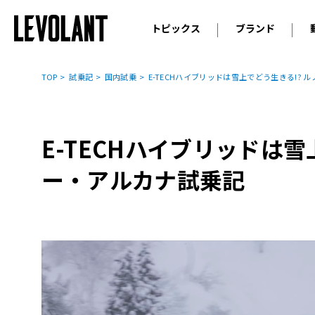
トピックス
ブランド
輸入車
アウデ
ニュース
TOP
試乗記
国内試乗
E-TECHハイブリッドは雪上でどう生きる!? 
スクープ
メルセ
試乗
アルピ
コラム
E-TECHハイブリッドは雪
プジョ
アルフ
ー・アルカナ試乗記
ランボ
ベント
ランド
MINI
ボルボ
ジープ