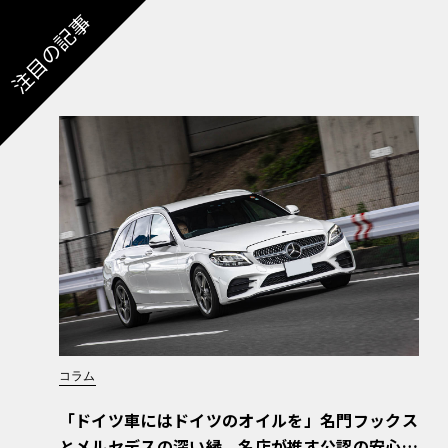
注目の記事
コラム
「ドイツ車にはドイツのオイルを」名門フックス
とメルセデスの深い縁。名店が推す公認の安心