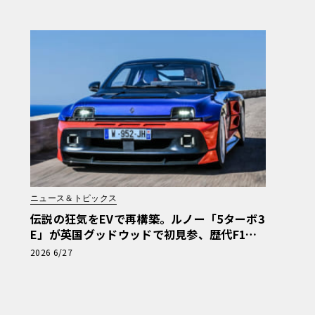
ニュース＆トピックス
伝説の狂気をEVで再構築。ルノー「5ターボ3
E」が英国グッドウッドで初見参、歴代F1マ
シンと共演へ
2026 6/27