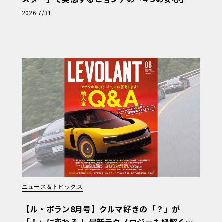
【第1回・ヒョンデ6つの疑問：Why? Hyunda
2026 7/31
i?】〈PR〉
ニュース＆トピックス
【ル・ボラン8月号】クルマ好きの「？」が
「！」に変わる！ 最新テクノロジーも紐解く