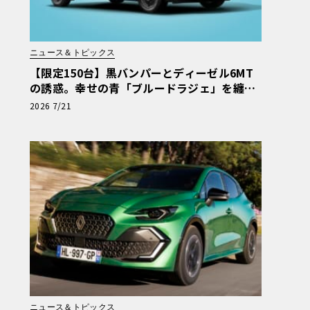
ニュース＆トピックス
【限定150台】黒バンパーとディーゼル6MT
の誘惑。幸せの青「ブルードラジェ」を纏う
カングー・クルール
2026 7/21
ニュース＆トピックス