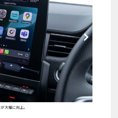
他
ス
トヨタ
日産
スバル
マツダ
ダイハツ
スズキ
他
性が大幅に向上。