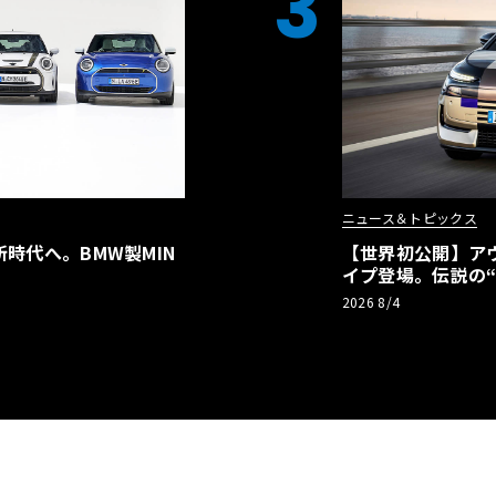
3
ニュース＆トピックス
時代へ。BMW製MIN
【世界初公開】アウデ
イプ登場。伝説の
リーBEVとして復
2026 8/4