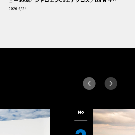
読者一気乗りレポート
2026 6/24
No