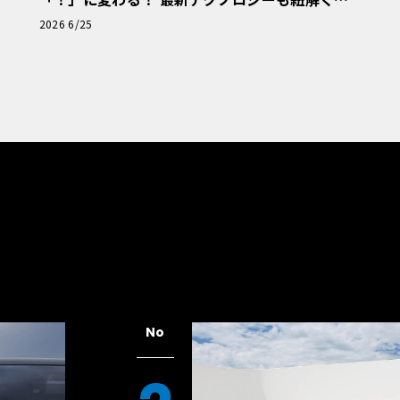
「輸入車Q&A」
2026 6/25
No