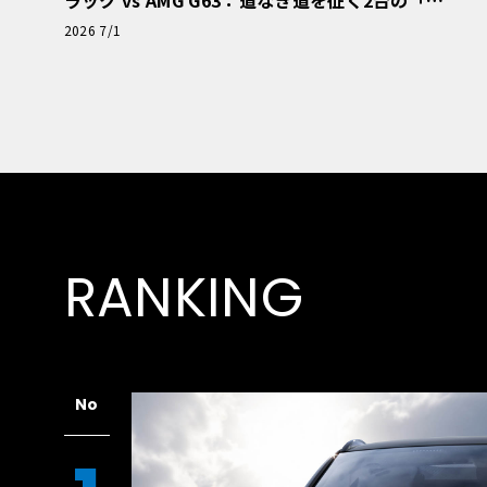
極的アプローチ」
2026 7/1
RANKING
No