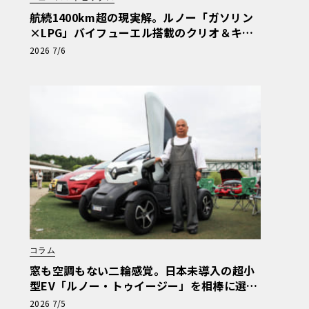
航続1400km超の現実解。ルノー「ガソリン
×LPG」バイフューエル搭載のクリオ＆キャ
プチャーが示す真価
2026 7/6
コラム
窓も空調もない二輪感覚。日本未導入の超小
型EV「ルノー・トゥイージー」を相棒に選ん
だ理由【愛車群像】
2026 7/5