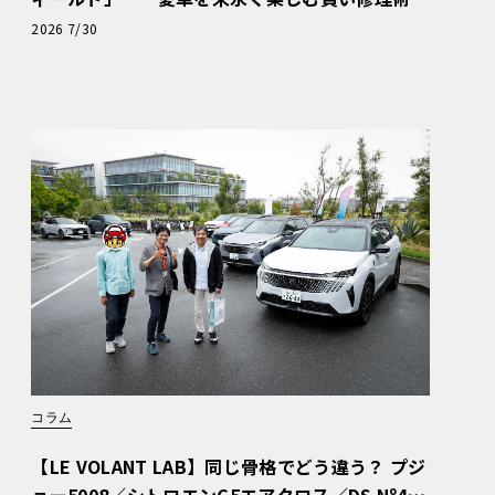
と、プロがフックス製オイルを選ぶ理由〈PR〉
2026 7/30
コラム
【LE VOLANT LAB】同じ骨格でどう違う？ プジ
ョー5008／シトロエンC5エアクロス／DS Nº4