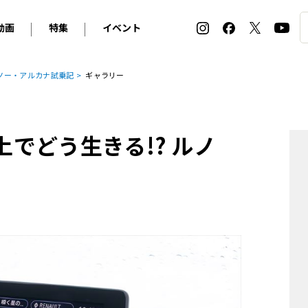
動画
特集
イベント
ィ
BMW
アルピナ
オリジナル動画
2026 サマータイヤ＆ホイール バイヤーズガイド
ル・ボラン カーズ・ミート2026横浜
ルノー・アルカナ試乗記
ギャラリー
2025-2026 冬 スタッドレス＆ウインタータイヤ バイヤ
SNOW EXPERIENCE in TOGAKUSHI SKI FIE
デス・ベンツ
ポルシェ
フォルクスワーゲン
ホイールカタログ2025-2026冬
EV:LIFE FUTAKO TAMAGAWA 2026
ーヌ
シトロエン
DSオートモビル
ホイールカタログ
EV:LIFE KOBE 2025
上でどう生きる!? ルノ
ー
ルノー
アバルト
タイヤ特集
ル・ボラン カーズ・ミート2025横浜
ァ・ロメオ
フェラーリ
フィアット
ルギーニ
マセラティ
アストン・マーティン
レー
ケータハム
ジャガー
ローバー
ロータス
マクラーレン
モーガン
ロールス・ロイス
キャデラック
シボレー
テスラ
ヒョンデ