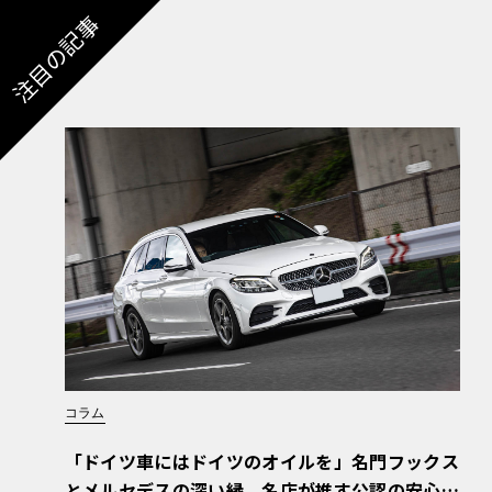
注目の記事
コラム
「ドイツ車にはドイツのオイルを」名門フックス
とメルセデスの深い縁。名店が推す公認の安心