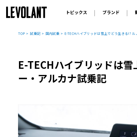
トピックス
ブランド
輸入車
アウデ
ニュース
TOP
試乗記
国内試乗
E-TECHハイブリッドは雪上でどう生きる!? 
スクープ
メルセ
試乗
アルピ
コラム
E-TECHハイブリッドは雪
プジョ
アルフ
ー・アルカナ試乗記
ランボ
ベント
ランド
MINI
ボルボ
ジープ