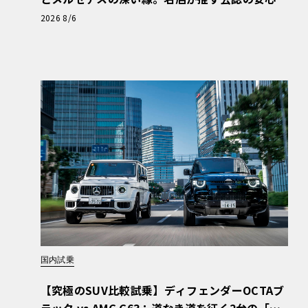
と、Cクラスで味わうシルキーな走り〈PR〉
2026 8/6
国内試乗
【究極のSUV比較試乗】ディフェンダーOCTAブ
ラック vs AMG G63：道なき道を征く2台の「対