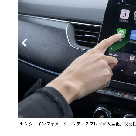
BYD
その
国産車
レクサ
ホンダ
三菱
光岡
その
センターインフォメーションディスプレイが大型化。視認