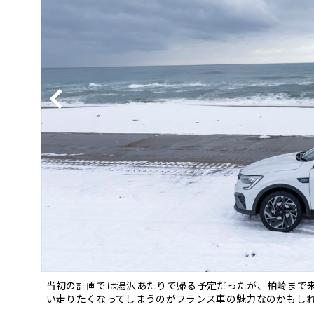
BYD
その
国産車
レクサ
ホンダ
三菱
光岡
その
当初の計画では湯沢あたりで帰る予定だったが、柏崎まで
い走りたくなってしまうのがフランス車の魅力なのかもし