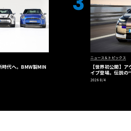
3
ニュース＆トピックス
時代へ。BMW製MIN
【世界初公開】アウデ
イプ登場。伝説の
リーBEVとして復
2026 8/4