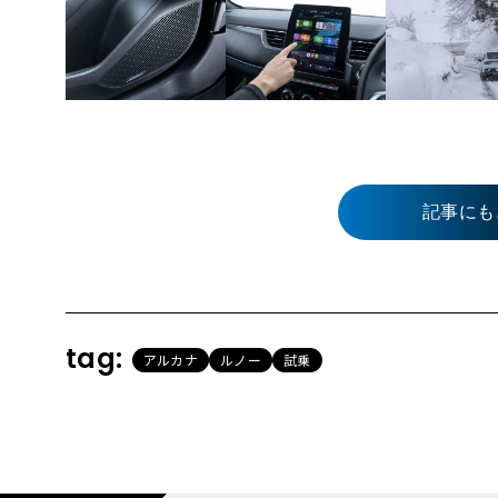
記事にも
tag:
アルカナ
ルノー
試乗