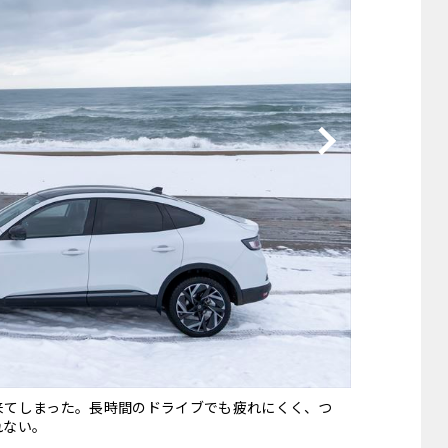
他
ス
トヨタ
日産
スバル
マツダ
ダイハツ
スズキ
他
来てしまった。長時間のドライブでも疲れにくく、つ
れない。