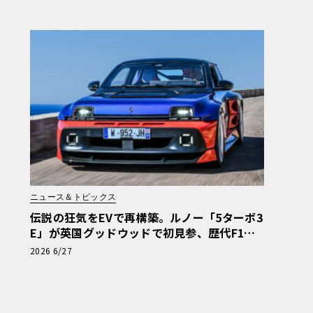
ニュース＆トピックス
伝説の狂気をEVで再構築。ルノー「5ターボ3
E」が英国グッドウッドで初見参、歴代F1マ
シンと共演へ
2026 6/27