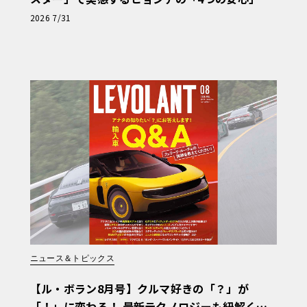
【第1回・ヒョンデ6つの疑問：Why? Hyunda
2026 7/31
i?】〈PR〉
ニュース＆トピックス
【ル・ボラン8月号】クルマ好きの「？」が
「！」に変わる！ 最新テクノロジーも紐解く