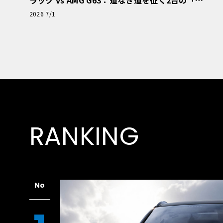
極的アプローチ」
2026 7/1
RANKING
No