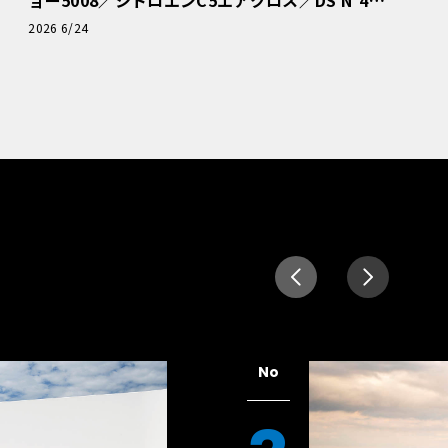
読者一気乗りレポート
2026 6/24
No