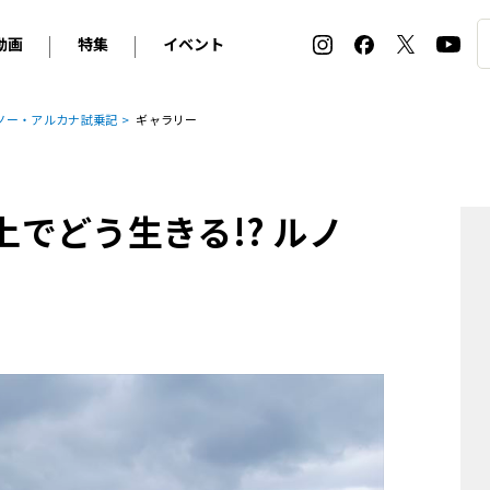
動画
特集
イベント
ィ
BMW
アルピナ
オリジナル動画
2026 サマータイヤ＆ホイール バイヤーズガイド
ル・ボラン カーズ・ミート2026横浜
ルノー・アルカナ試乗記
ギャラリー
2025-2026 冬 スタッドレス＆ウインタータイヤ バイヤ
SNOW EXPERIENCE in TOGAKUSHI SKI FIE
デス・ベンツ
ポルシェ
フォルクスワーゲン
ホイールカタログ2025-2026冬
EV:LIFE FUTAKO TAMAGAWA 2026
ーヌ
シトロエン
DSオートモビル
ホイールカタログ
EV:LIFE KOBE 2025
上でどう生きる!? ルノ
ー
ルノー
アバルト
タイヤ特集
ル・ボラン カーズ・ミート2025横浜
ァ・ロメオ
フェラーリ
フィアット
ルギーニ
マセラティ
アストン・マーティン
レー
ケータハム
ジャガー
ローバー
ロータス
マクラーレン
モーガン
ロールス・ロイス
キャデラック
シボレー
テスラ
ヒョンデ