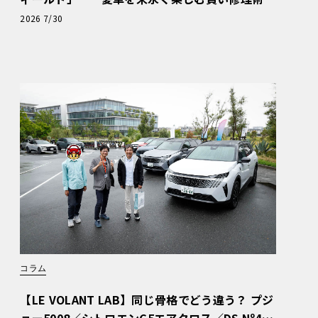
と、プロがフックス製オイルを選ぶ理由〈PR〉
2026 7/30
コラム
【LE VOLANT LAB】同じ骨格でどう違う？ プジ
ョー5008／シトロエンC5エアクロス／DS Nº4