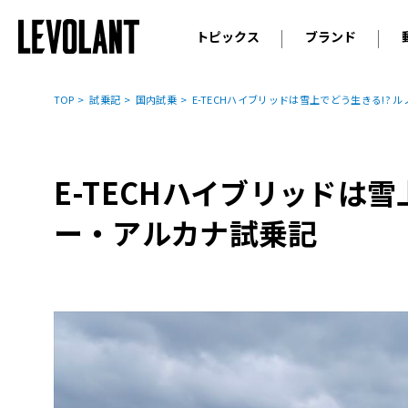
トピックス
ブランド
輸入車
アウデ
ニュース
TOP
試乗記
国内試乗
E-TECHハイブリッドは雪上でどう生きる!? 
スクープ
メルセ
試乗
アルピ
コラム
E-TECHハイブリッドは雪
プジョ
アルフ
ー・アルカナ試乗記
ランボ
ベント
ランド
MINI
ボルボ
ジープ