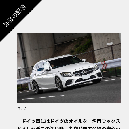
注目の記事
コラム
「ドイツ車にはドイツのオイルを」名門フックス
とメルセデスの深い縁。名店が推す公認の安心