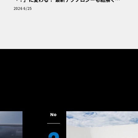
「輸入車Q&A」
2026 6/25
No