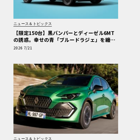
ニュース＆トピックス
【限定150台】黒バンパーとディーゼル6MT
の誘惑。幸せの青「ブルードラジェ」を纏う
カングー・クルール
2026 7/21
ニュース＆トピックス