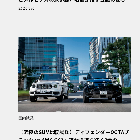
と、Cクラスで味わうシルキーな走り〈PR〉
2026 8/6
国内試乗
【究極のSUV比較試乗】ディフェンダーOCTAブ
ラック vs AMG G63：道なき道を征く2台の「対