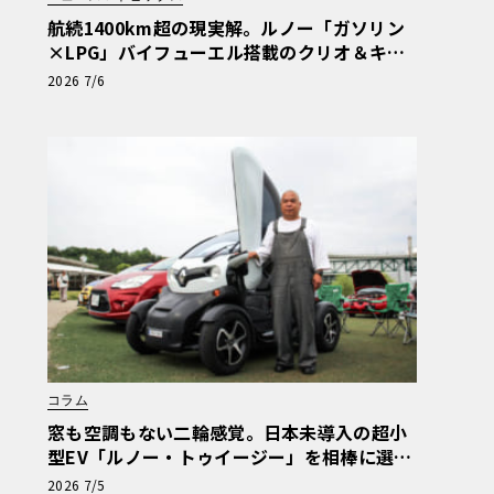
航続1400km超の現実解。ルノー「ガソリン
×LPG」バイフューエル搭載のクリオ＆キャ
プチャーが示す真価
2026 7/6
コラム
窓も空調もない二輪感覚。日本未導入の超小
型EV「ルノー・トゥイージー」を相棒に選ん
だ理由【愛車群像】
2026 7/5