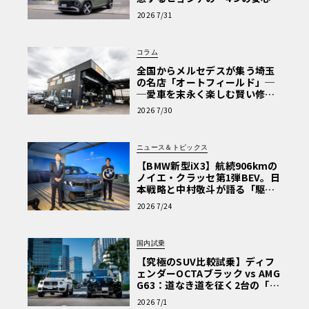
【第1回・ヒョンデ6つの疑問：
2026 7/31
Why? Hyundai?】〈PR〉
コラム
全国からメルセデスが集う埼玉
の名店「オートフィールド」─
─愛車を末永く楽しむ賢い修理
術と、プロがフックス製オイル
2026 7/30
を選ぶ理由〈PR〉
ニュース＆トピックス
【BMW新型iX3】航続906kmの
ノイエ・クラッセ第1弾BEV。日
本戦略と中村敬斗が語る「駆け
ぬける歓び」
2026 7/24
国内試乗
【究極のSUV比較試乗】ディフ
ェンダーOCTAブラック vs AMG
G63：道なき道を征く2台の「対
極的アプローチ」
2026 7/1