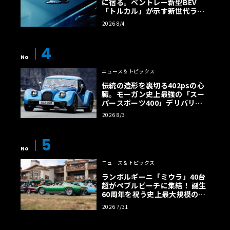
に宿る。ベントレー新型BEV
「トルカル」が示す新世代ラグ
ジュアリー
2026 8/4
4
No
ニュース＆トピックス
伝統の造形を裏切る402psの心
臓。モーガン史上最強の「スー
パースポーツ400」デリバリー
開始
2026 8/3
5
No
ニュース＆トピックス
ランボルギーニ「ミウラ」40台
超がペブルビーチに集結！ 誕生
60周年を祝う史上最大規模の祭
典へ
2026 7/31