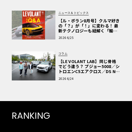
ニュース＆トピックス
【ル・ボラン8月号】クルマ好き
の「？」が「！」に変わる！ 最
新テクノロジーも紐解く「輸入
車Q&A」
2026 6/25
コラム
【LE VOLANT LAB】同じ骨格
でどう違う？ プジョー5008／シ
トロエンC5エアクロス／DS Nº4
読者一気乗りレポート
2026 6/24
RANKING