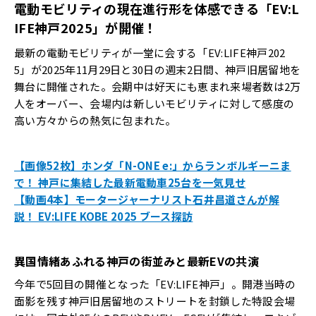
電動モビリティの現在進行形を体感できる「EV:L
IFE神戸2025」が開催！
最新の電動モビリティが一堂に会する「EV:LIFE神戸202
5」が2025年11月29日と30日の週末2日間、神戸旧居留地を
舞台に開催された。会期中は好天にも恵まれ来場者数は2万
人をオーバー、会場内は新しいモビリティに対して感度の
高い方々からの熱気に包まれた。
【画像52枚】ホンダ「N-ONE e:」からランボルギーニま
で！ 神戸に集結した最新電動車25台を一気見せ
【動画4本】モータージャーナリスト石井昌道さんが解
説！ EV:LIFE KOBE 2025 ブース探訪
異国情緒あふれる神戸の街並みと最新EVの共演
今年で5回目の開催となった「EV:LIFE神戸」。開港当時の
面影を残す神戸旧居留地のストリートを封鎖した特設会場