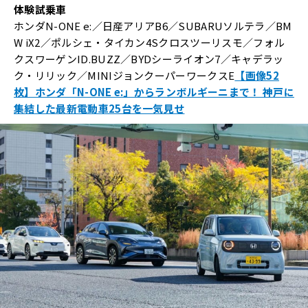
体験試乗車
ホンダN-ONE e:／日産アリアB6／SUBARUソルテラ／BM
W iX2／ポルシェ・タイカン4Sクロスツーリスモ／フォル
クスワーゲンID.BUZZ／BYDシーライオン7／キャデラッ
ク・リリック／MINIジョンクーパーワークスE
【画像52
枚】ホンダ「N-ONE e:」からランボルギーニまで！ 神戸に
集結した最新電動車25台を一気見せ