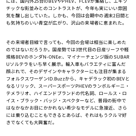
には、国内外25台のBEVやPHEV、FCEVが集結し、エキゾ
チックな街並みとのコントラストが、今年も実にいい雰囲
気を醸し出していた。しかも、今回は会期中の週末2日間と
も気持ちのいい青空が広がり、沢山の来場者に恵まれた。
その来場者目線で言っても、今回の会場は相当に楽しめた
のではないだろうか。国産勢では3世代目の日産リーフや軽
規格BEVのホンダN-ONEe:、マイナーチェンジ版のSUBAR
Uソルテラをいち早く展示。輸入車もバラエティに富んだ
顔ぶれで、そのデザインやキャラクターにも注目が集まる
フォルクスワーゲンID.Buzzから、キャデラック初のBEVと
なるリリック、スーパースポーツPHEVのランボルギーニ・
テメラリオ、ハイエンドブランドの代名詞、ロールス・ロ
イス・ブラック・バッジ・スペクターなど、普段の街中で
はなかなかお目にかかれない希少なモデルに急接近、さら
には乗り込むこともできるとあらば、それはもうクルマ好
きでなくても大興奮だ。