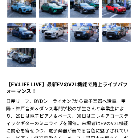
【EV:LIFE LIVE】最新EVのV2L機能で路上ライブパフ
ォーマンス！
日産リーフ、BYDシーライオン7から電子楽器へ給電。甲
陽・神戸音楽＆ダンス専門学校の学生さんと卒業生によ
り、29日は電子ピアノ＆ベース、30日はエレキアコーステ
ィックギターのミニライブを開催。来場者はEVのV2L機能
に関心を寄せつつ、電子楽器が奏でる音色に魅了されてい
た。ピアノ：蜂須賀愛さん、ベース：野田小太郎さん、ギ