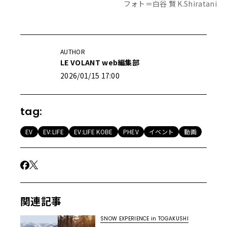
フォト＝白谷 賢 K.Shiratani
AUTHOR
LE VOLANT web編集部
2026/01/15 17:00
tag:
EV
EV:LIFE
EV:LIFE KOBE
PHEV
イベント
動画
関連記事
SNOW EXPERIENCE in TOGAKUSHI