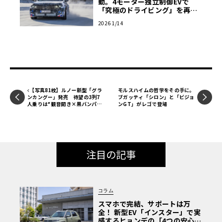
動。4モーター独立制御EVで
「究極のドライビング」を再定
義する
2026 1/14
【写真81枚】ルノー新型「グラ
モルスハイムの哲学をその手に。
ンカングー」発売 待望の3列7
ブガッティ「シロン」と「ビジョ
人乗りは“観音開き×黒バンパ
ンGT」がレゴで登場
ー”の日本専用スタイル 価格45
9万円
注目の記事
コラム
スマホで完結、サポートは万
全！ 新型EV「インスター」で実
感するヒョンデの「4つの安心」