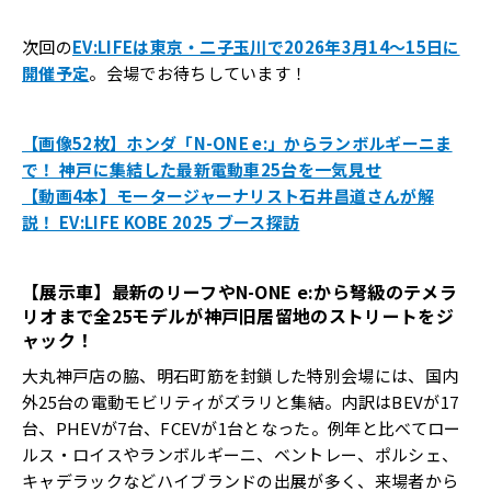
次回の
EV:LIFEは東京・二子玉川で2026年3月14〜15日に
開催予定
。会場でお待ちしています！
【画像52枚】ホンダ「N-ONE e:」からランボルギーニま
で！ 神戸に集結した最新電動車25台を一気見せ
【動画4本】モータージャーナリスト石井昌道さんが解
説！ EV:LIFE KOBE 2025 ブース探訪
【展示車】最新のリーフやN-ONE e:から弩級のテメラ
リオまで全25モデルが神戸旧居留地のストリートをジ
ャック！
大丸神戸店の脇、明石町筋を封鎖した特別会場には、国内
外25台の電動モビリティがズラリと集結。内訳はBEVが17
台、PHEVが7台、FCEVが1台となった。例年と比べてロー
ルス・ロイスやランボルギーニ、ベントレー、ポルシェ、
キャデラックなどハイブランドの出展が多く、来場者から