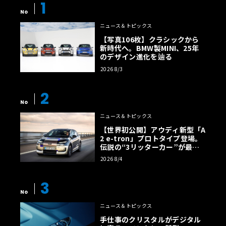
1
No
ニュース＆トピックス
【写真106枚】クラシックから
新時代へ。BMW製MINI、25年
のデザイン進化を辿る
2026 8/3
2
No
ニュース＆トピックス
【世界初公開】アウディ新型「A
2 e-tron」プロトタイプ登場。
伝説の“3リッターカー”が最高
効率エントリーBEVとして復活
2026 8/4
【画像38枚】
3
No
ニュース＆トピックス
手仕事のクリスタルがデジタル