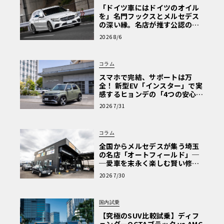
「ドイツ車にはドイツのオイル
を」名門フックスとメルセデス
の深い縁。名店が推す公認の安
心と、Cクラスで味わうシルキー
2026 8/6
な走り〈PR〉
コラム
スマホで完結、サポートは万
全！ 新型EV「インスター」で実
感するヒョンデの「4つの安心」
【第1回・ヒョンデ6つの疑問：
2026 7/31
Why? Hyundai?】〈PR〉
コラム
全国からメルセデスが集う埼玉
の名店「オートフィールド」─
─愛車を末永く楽しむ賢い修理
術と、プロがフックス製オイル
2026 7/30
を選ぶ理由〈PR〉
国内試乗
【究極のSUV比較試乗】ディフ
ェンダーOCTAブラック vs AMG