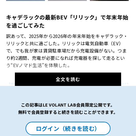
キャデラックの最新
BEV
「リリック」で年末年始
を過ごしてみた
訳あって、2025年から2026年の年末年始をキャデラック・
リリックと共に過ごした。リリックは電気自動車（EV）
で、でも我が家は賃貸駐車場だから充電設備がない。つま
り約2週間、充電が必要になれば充電器を探して走るとい
う“EVノマド生活”を体験した。
全文を読む
【画像13枚】この優雅なコクピットで“あんパン”を食す!?
渡辺慎太郎がEVノマド生活を送った「キャデラック・リリ
ック」を見る
この記事はLE VOLANT LAB会員限定公開です。
無料で会員登録すると続きを読むことができます。
実は、EVノマド生活には少し興味があった。聞くところに
よると、MINIのEV（MINIクーパーE／MINIエースマンE／
ログイン（続きを読む）
MINIカントリーマンE）を購入したオーナーの半数以上