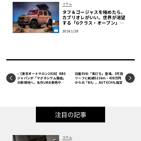
も90kW、24時間オープンだった。自宅から一番近いディー
コラム
ラーは徒歩5分のレクサスだが、そこの充電器は50kWで店
タフ＆ゴージャスを極めたら、
舗営業時間内しか使えなかった。
カブリオレがいい。世界が渇望
する「Gクラス・オープン」の
正体【中三川大地の車輪革命】
2026 1/28
第2回《LE VOLANT LAB》
【東京オートサロン2026】BBS
日産EVの「真打ち」登場。3代目
ジャパンが「マグネシウム鍛造」
リーフに航続521km・438万円
の新境地へ。名作LMの新色や、
からの「B5」。AUTECHも設定
フォルテガ22インチも一挙公開
〈PR〉
注目の記事
コラム