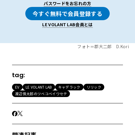
パスワードをお忘れの方
は、自宅に充電設備がないという。自宅に充電設備がない
のにEVを買うなんてあり得ないと思っていた自分からする
今すぐ無料で会員登録する
と、「そんなことが本当に可能なのか？」という疑問をず
LE VOLANT LAB会員とは
っと抱いていた。だから今回の機会は、それを自ら実証試
験するにはもってこいだと思ったのである。
フォト＝郡大二郎 D.Kori
貴重な
30
分のために「
90kW
」を探せ
最初にやったのは、近所の充電設備の探索である。ポイン
トは、急速充電器で出力ができるだけ大きいこと。急速充
tag:
電器は基本的に30分/1回で、使用時間によって課金される
場合がほとんどなので、だったらできるだけ出力の大きな
EV
LE VOLANT LAB
キャデラック
リリック
充電器を使ったほうがお得だし、何より貴重な30分でバッ
渡辺慎太郎のツベコベイワセテ
テリー残量を少しでも多く回復したいからだ。
関連記事