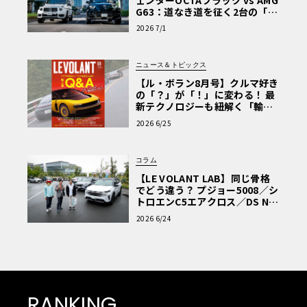
G63：道なき道を征く2台の「対
極的アプローチ」
2026 7/1
ニュース＆トピックス
【ル・ボラン8月号】クルマ好き
の「？」が「！」に変わる！ 最
新テクノロジーも紐解く「輸入
車Q&A」
2026 6/25
コラム
【LE VOLANT LAB】同じ骨格
でどう違う？ プジョー5008／シ
トロエンC5エアクロス／DS Nº4
読者一気乗りレポート
2026 6/24
RANKING