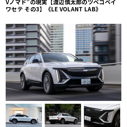
Vノマド”の現実【渡辺慎太郎のツベコベイ
ワセテ その3】《LE VOLANT LAB》