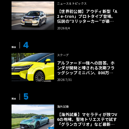
ニュース＆トピックス
【世界初公開】アウディ新型「A
2 e-tron」プロトタイプ登場。
伝説の“3リッターカー”が最高
効率エントリーBEVとして復活
2026 8/4
【画像38枚】
4
No
スクープ
アルファード一強への回答。ホ
ンダが開発と噂される次期フラ
ッグシップミニバン、800万円
超の勝算【予想CG】
2026 7/31
5
No
海外試乗
【海外試乗】マセラティが放つV
6の咆哮。聖地トリエステで試す
「グランカブリオ」など最新ト
ロフェオ3台の官能評価《LE VO