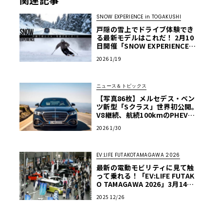
SNOW EXPERIENCE in TOGAKUSHI
戸隠の雪上でドライブ体験でき
る最新モデルはこれだ！ 2月10
日開催「SNOW EXPERIENCE」
試乗車リスト公開
2026 1/19
ニュース＆トピックス
【写真86枚】メルセデス・ベン
ツ新型「Sクラス」世界初公開。
V8継続、航続100kmのPHEV、
そして革新のMB.OS。世界最高
2026 1/30
の1台はどこまで進化したのか？
残念ながら我が家の周りの急速充電器のほとんどがいまだ
に50kWだった。最新のEVだと300kWの充電器にも対応で
EV:LIFE FUTAKOTAMAGAWA 2026
きるというのに、これがまだ日本の現実である。そんな
最新の電動モビリティに見て触
中、片道10分弱のところに90kWの充電器があった。日産
って乗れる！「EV:LIFE FUTAK
ディーラーである。どこよりも早くEVの量産化に乗り出し
O TAMAGAWA 2026」3月14・1
5日に開催決定
たメーカーだけあって、日産の充電設備は素晴らしい。期
2025 12/26
間中、3ヵ所の日産ディーラーにお世話になったが、いずれ