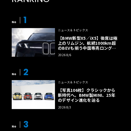
1
No
ニュース＆トピックス
【BMW新型X5／iX5】後席は極
上のリムジン。航続1000km超
のBEVも揃う中国専売ロング仕
様の全貌
2026 8/6
2
No
ニュース＆トピックス
【写真106枚】クラシックから
新時代へ。BMW製MINI、25年
のデザイン進化を辿る
2026 8/3
3
No