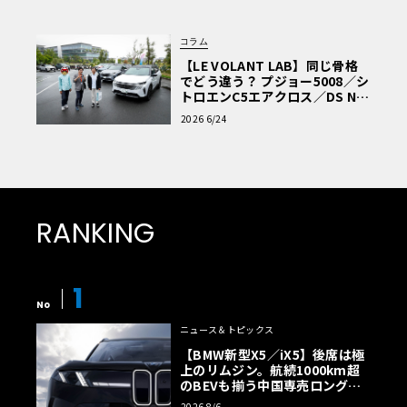
コラム
【LE VOLANT LAB】同じ骨格
でどう違う？ プジョー5008／シ
トロエンC5エアクロス／DS Nº4
読者一気乗りレポート
2026 6/24
RANKING
1
No
ニュース＆トピックス
【BMW新型X5／iX5】後席は極
上のリムジン。航続1000km超
のBEVも揃う中国専売ロング仕
様の全貌
2026 8/6