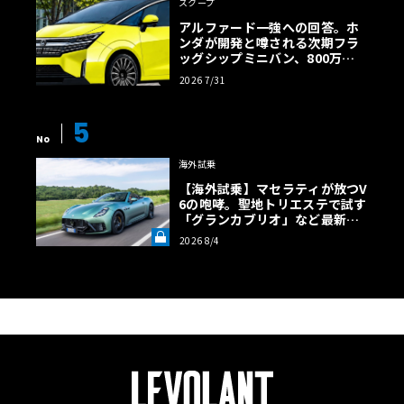
スクープ
アルファード一強への回答。ホ
ンダが開発と噂される次期フラ
ッグシップミニバン、800万円
超の勝算【予想CG】
2026 7/31
5
No
海外試乗
【海外試乗】マセラティが放つV
6の咆哮。聖地トリエステで試す
「グランカブリオ」など最新ト
ロフェオ3台の官能評価《LE VO
2026 8/4
LANT LAB》