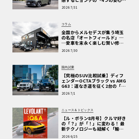
【第1回・ヒョンデ6つの疑問：
2026 7/31
Why? Hyundai?】〈PR〉
コラム
全国からメルセデスが集う埼玉
の名店「オートフィールド」─
─愛車を末永く楽しむ賢い修理
術と、プロがフックス製オイル
2026 7/30
を選ぶ理由〈PR〉
国内試乗
【究極のSUV比較試乗】ディフ
ェンダーOCTAブラック vs AMG
G63：道なき道を征く2台の「対
極的アプローチ」
2026 7/1
ニュース＆トピックス
【ル・ボラン8月号】クルマ好き
の「？」が「！」に変わる！ 最
新テクノロジーも紐解く「輸入
車Q&A」
2026 6/25