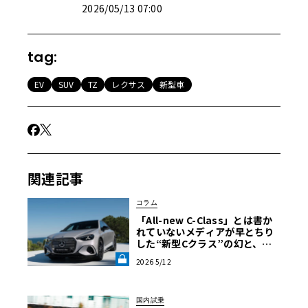
2026/05/13 07:00
tag:
EV
SUV
TZ
レクサス
新型車
関連記事
コラム
「All-new C-Class」とは書か
れていない――メディアが早とちり
した“新型Cクラス”の幻と、メ
ルセデスEV戦略の深層【渡辺慎
2026 5/12
太郎のツベコベイワセテ その
6】《LE VOLANT LAB》
国内試乗