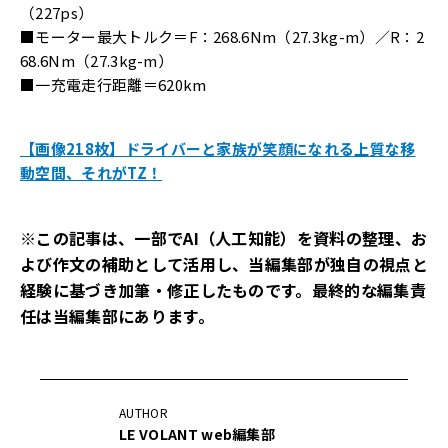
（227ps）
■モーター最大トルク＝F：268.6Nm（27.3kg-m）／R：2
68.6Nm（27.3kg-m）
■一充電走行距離＝620km
【画像218枚】ドライバーと家族が笑顔になれる上質な移
動空間、それがTZ！
※この記事は、一部でAI（人工知能）を資料の整理、お
よび作文の補助として活用し、当編集部が独自の視点と
経験に基づき加筆・修正したものです。最終的な編集責
任は当編集部にあります。
AUTHOR
LE VOLANT web編集部