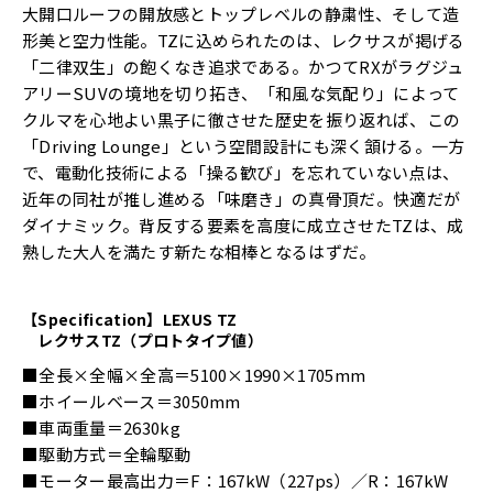
大開口ルーフの開放感とトップレベルの静粛性、そして造
形美と空力性能。TZに込められたのは、レクサスが掲げる
「二律双生」の飽くなき追求である。かつてRXがラグジュ
アリーSUVの境地を切り拓き、「和風な気配り」によって
クルマを心地よい黒子に徹させた歴史を振り返れば、この
「Driving Lounge」という空間設計にも深く頷ける。一方
で、電動化技術による「操る歓び」を忘れていない点は、
近年の同社が推し進める「味磨き」の真骨頂だ。快適だが
ダイナミック。背反する要素を高度に成立させたTZは、成
熟した大人を満たす新たな相棒となるはずだ。
【Specification】LEXUS TZ
レクサスTZ（プロトタイプ値）
■全長×全幅×全高＝5100×1990×1705mm
■ホイールベース＝3050mm
■車両重量＝2630kg
■駆動方式＝全輪駆動
■モーター最高出力＝F：167kW（227ps）／R：167kW