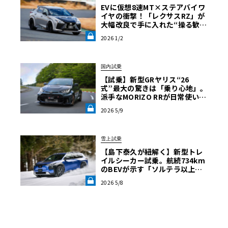
EVに仮想8速MT×ステアバイワ
イヤの衝撃！「レクサスRZ」が
大幅改良で手に入れた“操る歓
び”《LE VOLANT LAB》
2026 1/2
国内試乗
【試乗】新型GRヤリス“26
式”最大の驚きは「乗り心地」。
派手なMORIZO RRが日常使いに
最適な理由《LE VOLANT LA
2026 5/9
B》
雪上試乗
【島下泰久が紐解く】新型トレ
イルシーカー試乗。航続734km
のBEVが示す「ソルテラ以上の
スバルらしさ」《LE VOLANT L
2026 5/8
AB》