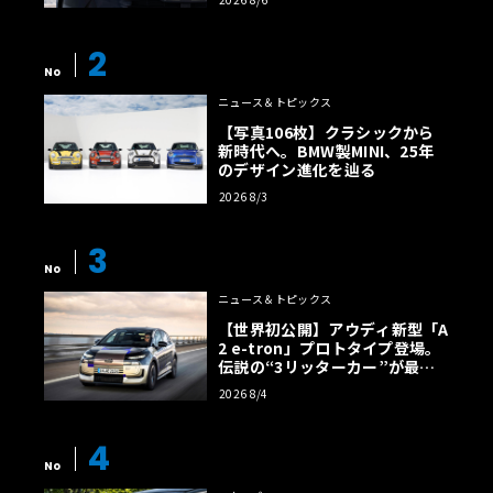
2
No
ニュース＆トピックス
【写真106枚】クラシックから
新時代へ。BMW製MINI、25年
のデザイン進化を辿る
2026 8/3
3
No
ニュース＆トピックス
【世界初公開】アウディ新型「A
2 e-tron」プロトタイプ登場。
伝説の“3リッターカー”が最高
効率エントリーBEVとして復活
2026 8/4
【画像38枚】
4
No