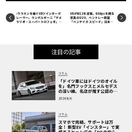
ウラカンを継ぐV8ツインターボ
V8がW12を凌駕。650psを誇る
レーサー。ランボルギーニ「テメ
至高のSUV、ベントレー新型
ラリオ・スーパートロフェオ」初
「ベンテイガ スピード」日本導
公開
入
注目の記事
コラム
「ドイツ車にはドイツのオイル
を」名門フックスとメルセデス
の深い縁。名店が推す公認の安
心と、Cクラスで味わうシルキー
2026 8/6
な走り〈PR〉
コラム
スマホで完結、サポートは万
全！ 新型EV「インスター」で実
感するヒョンデの「4つの安心」