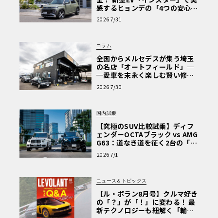
感するヒョンデの「4つの安心」
【第1回・ヒョンデ6つの疑問：
2026 7/31
Why? Hyundai?】〈PR〉
コラム
全国からメルセデスが集う埼玉
の名店「オートフィールド」─
─愛車を末永く楽しむ賢い修理
術と、プロがフックス製オイル
2026 7/30
を選ぶ理由〈PR〉
国内試乗
【究極のSUV比較試乗】ディフ
ェンダーOCTAブラック vs AMG
G63：道なき道を征く2台の「対
極的アプローチ」
2026 7/1
ニュース＆トピックス
【ル・ボラン8月号】クルマ好き
の「？」が「！」に変わる！ 最
新テクノロジーも紐解く「輸入