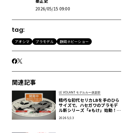
秦正史
2026/05/15 09:00
tag:
アオシマ
プラモデル
静岡ホビーショー
関連記事
LE VOLANT モデルカー俱楽部
精巧な初代セリカLBを手のひら
サイズで。ハセガワのプラモデ
ル新シリーズ「eもけ」始動！
【第64回 静岡ホビーショー202
2026 5/13
6速報】