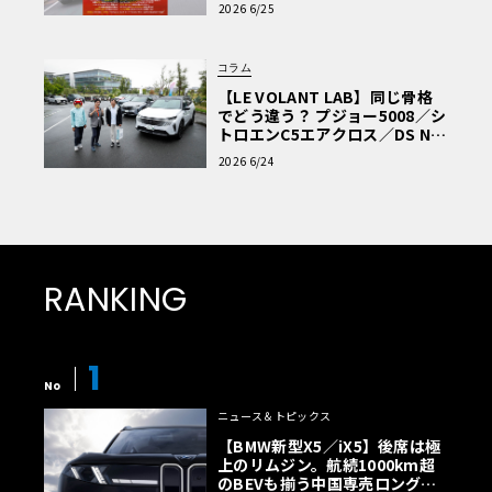
車Q&A」
2026 6/25
コラム
【LE VOLANT LAB】同じ骨格
でどう違う？ プジョー5008／シ
トロエンC5エアクロス／DS Nº4
読者一気乗りレポート
2026 6/24
RANKING
1
No
ニュース＆トピックス
【BMW新型X5／iX5】後席は極
上のリムジン。航続1000km超
のBEVも揃う中国専売ロング仕