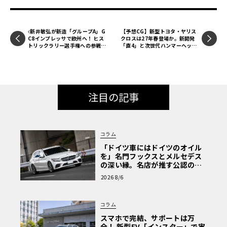
新井敏弘が新造「グループA」G
【予想CG】新型トヨタ・ヤリス
C8インプレッサで欧州へ！ ヒス
クロスは27年春登場か。新開発
トリックラリー選手権への参戦を
「直4」と次世代ハンマーヘッド
発表
で魅せる大進化
注目の記事
コラム
「ドイツ車にはドイツのオイル
を」名門フックスとメルセデス
の深い縁。名店が推す公認の安
心と、Cクラスで味わうシルキー
2026 8/6
な走り〈PR〉
コラム
スマホで完結、サポートは万
全！ 新型EV「インスター」で実