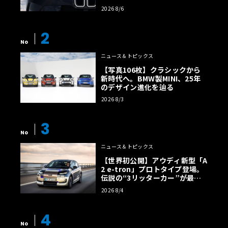
様の全貌
2026 8/6
2
No
ニュース＆トピックス
【写真106枚】クラシックから
新時代へ。BMW製MINI、25年
のデザイン進化を辿る
2026 8/3
3
No
ニュース＆トピックス
【世界初公開】アウディ新型「A
2 e-tron」プロトタイプ登場。
伝説の“3リッターカー”が最高
効率エントリーBEVとして復活
2026 8/4
【画像38枚】
4
No