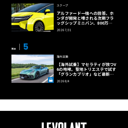
スクープ
アルファード一強への回答。ホ
ンダが開発と噂される次期フラ
ッグシップミニバン、800万円
超の勝算【予想CG】
2026 7/31
5
No
海外試乗
【海外試乗】マセラティが放つV
6の咆哮。聖地トリエステで試す
「グランカブリオ」など最新ト
ロフェオ3台の官能評価《LE VO
2026 8/4
LANT LAB》