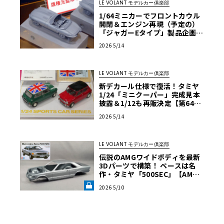
LE VOLANT モデルカー俱楽部
1/64ミニカーでフロントカウル
開閉＆エンジン再現（予定の）
「ジャガーEタイプ」製品企画発
表！【第64回 静岡ホビーショー
2026 5/14
2026速報】
LE VOLANT モデルカー俱楽部
新デカール仕様で復活！タミヤ
1/24「ミニクーパー」完成見本
披露＆1/12も再販決定【第64回
静岡ホビーショー2026速報】
2026 5/14
LE VOLANT モデルカー俱楽部
伝説のAMGワイドボディを最新
3Dパーツで構築！ ベースは名
作・タミヤ「500SEC」【AMG 5
60SEC 6.0をタミヤ製プラモ＋3
2026 5/10
Dプリント部品で制作】第1回
《LE VOLANT LAB》