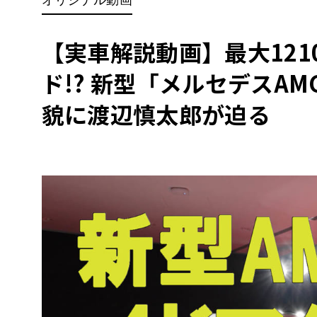
BYD
その
【実車解説動画】最大1210
ド!? 新型「メルセデスAM
国産車
レクサ
ホンダ
貌に渡辺慎太郎が迫る
三菱
光岡
その