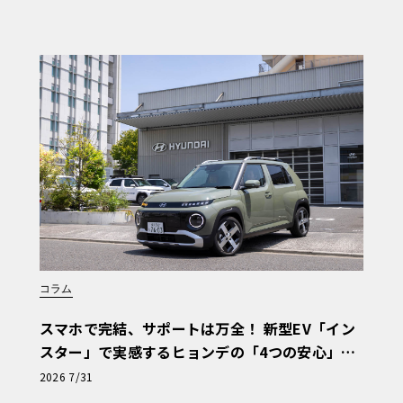
コラム
スマホで完結、サポートは万全！ 新型EV「イン
スター」で実感するヒョンデの「4つの安心」
【第1回・ヒョンデ6つの疑問：Why? Hyunda
2026 7/31
i?】〈PR〉