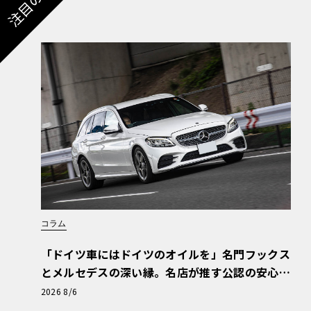
コラム
「ドイツ車にはドイツのオイルを」名門フックス
とメルセデスの深い縁。名店が推す公認の安心
と、Cクラスで味わうシルキーな走り〈PR〉
2026 8/6