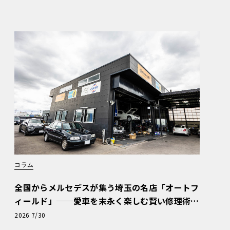
コラム
全国からメルセデスが集う埼玉の名店「オートフ
ィールド」──愛車を末永く楽しむ賢い修理術
と、プロがフックス製オイルを選ぶ理由〈PR〉
2026 7/30