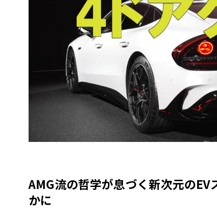
AMG
流の哲学が息づく新次元の
EV
かに