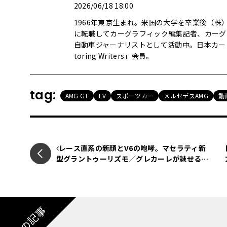
2026/06/18 18:00
1966年東京生まれ。米国の大学を卒業後（
に転職してカーグラフィック編集記者、カーグ
自動車ジャーナリストとして活動中。日本カー・オブ
toring Writers」会員。
tag:
AMG GT
EV
スポーツカー
メルセデスAMG
動
レース直系の新顔とV6の咆哮。マセラティ新
型グラントゥーリズモ／グレカーレが魅せる
「気品と狂気」のイタリアンGT
注目の記事