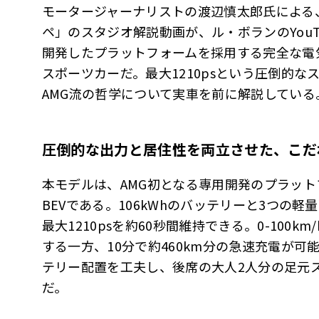
モータージャーナリストの渡辺慎太郎氏による、
ペ」のスタジオ解説動画が、ル・ボランのYouT
開発したプラットフォームを採用する完全な電
スポーツカーだ。最大1210psという圧倒的
AMG流の哲学について実車を前に解説している
圧倒的な出力と居住性を両立させた、こだ
本モデルは、AMG初となる専用開発のプラッ
BEVである。106kWhのバッテリーと3つの
最大1210psを約60秒間維持できる。0-100
する一方、10分で約460km分の急速充電が
テリー配置を工夫し、後席の大人2人分の足元
だ。