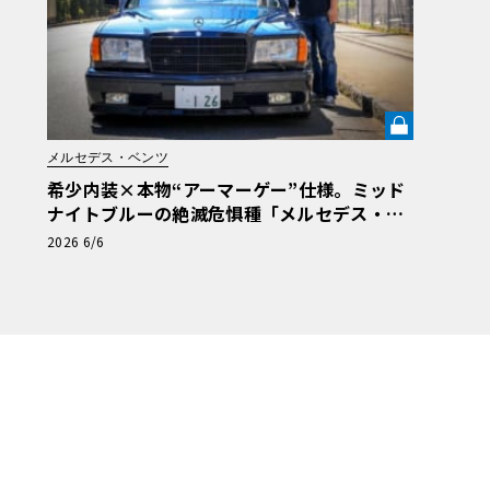
メルセデス・ベンツ
希少内装×本物“アーマーゲー”仕様。ミッド
ナイトブルーの絶滅危惧種「メルセデス・ベ
ンツ560SEL」に辿り着いた深き理由【愛車
2026 6/6
と原体験】《LE VOLANT LAB》