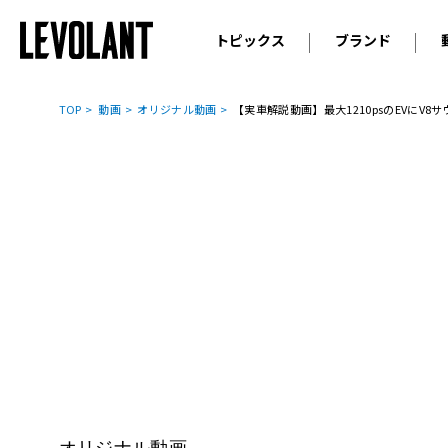
トピックス
ブランド
輸入車
アウデ
ニュース
TOP
動画
オリジナル動画
【実車解説動画】最大1210psのEVにV8
スクープ
メルセ
試乗
アルピ
コラム
プジョ
アルフ
ランボ
ベント
ランド
MINI
ボルボ
ジープ
オリジナル動画