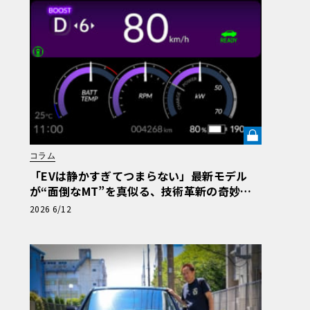
コラム
「EVは静かすぎてつまらない」――最新モデル
が“面倒なMT”を真似る、技術革新の奇妙な
先祖返り【渡辺慎太郎のツベコベイワセテ そ
2026 6/12
の7】《LE VOLANT LAB》