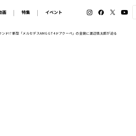
動画
特集
イベント
ィ
BMW
アルピナ
オリジナル動画
2026 サマータイヤ＆ホイール バイヤーズガイド
ル・ボラン カーズ・ミート2026横浜
サウンド!? 新型「メルセデスAMG GT 4ドアクーペ」の全貌に渡辺慎太郎が迫る
2025-2026 冬 スタッドレス＆ウインタータイヤ バイヤ
SNOW EXPERIENCE in TOGAKUSHI SKI FIE
デス・ベンツ
ポルシェ
フォルクスワーゲン
ホイールカタログ2025-2026冬
EV:LIFE FUTAKO TAMAGAWA 2026
ーヌ
シトロエン
DSオートモビル
ホイールカタログ
EV:LIFE KOBE 2025
ー
ルノー
アバルト
タイヤ特集
ル・ボラン カーズ・ミート2025横浜
ァ・ロメオ
フェラーリ
フィアット
ルギーニ
マセラティ
アストン・マーティン
レー
ケータハム
ジャガー
ローバー
ロータス
マクラーレン
モーガン
ロールス・ロイス
キャデラック
シボレー
テスラ
ヒョンデ