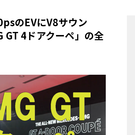
他
psのEVにV8サウン
G GT 4ドアクーペ」の全
ス
トヨタ
日産
スバル
マツダ
ダイハツ
スズキ
他