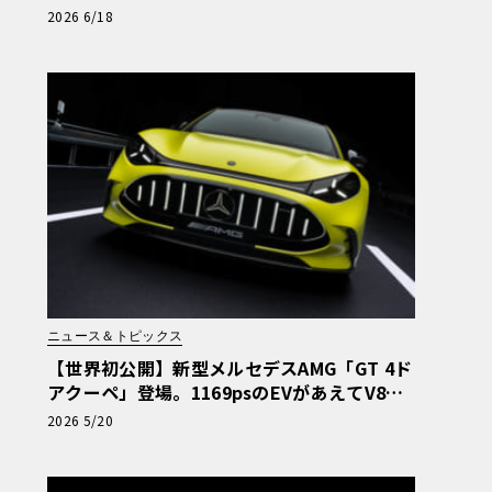
「気品と狂気」のイタリアンGT
2026 6/18
ニュース＆トピックス
【世界初公開】新型メルセデスAMG「GT 4ド
アクーペ」登場。1169psのEVがあえてV8の
咆哮を響かせる理由
2026 5/20