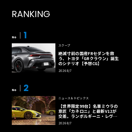
RANKING
1
No
スクープ
絶滅寸前の国産FRセダンを救
う、トヨタ「GRクラウン」誕生
のシナリオ【予想CG】
2026 8/7
2
No
ニュース＆トピックス
【世界限定99台】名車ミウラの
意匠「カネロニ」と最新V12が
交差。ランボルギーニ・レヴエ
ルトに60周年記念車が登場
2026 8/7