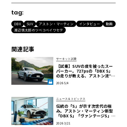
tag:
DBX
SUV
アストン・マーティン
インタビュー
動画
渡辺慎太郎のツベコベイワセテ
関連記事
サーキット試乗
【試乗】SUVの皮を被ったスー
パーカー。727psの「DBX S」
の走りが教える、アストン流“真
のGT”の正体《LE VOLANT LA
2026 5/4
B》
ニュース＆トピックス
伝統の「S」が示す次世代の極
み。アストン・マーティン新型
「DBX S」「ヴァンテージS」が
日本上陸
2026 3/21