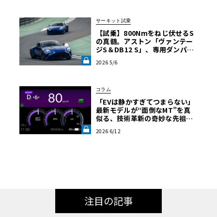
サーキット試乗
【試乗】800Nmをねじ伏せるS
の真髄。アストン「ヴァンテー
ジS＆DB12 S」、専用ダンパー
が叶えたアンダーステア皆無の
2026 5/6
走り《LE VOLANT LAB》
コラム
「EVは静かすぎてつまらない」――
最新モデルが“面倒なMT”を真
似る、技術革新の奇妙な先祖返
り【渡辺慎太郎のツベコベイワ
2026 6/12
セテ その7】《LE VOLANT LA
B》
注目の記事