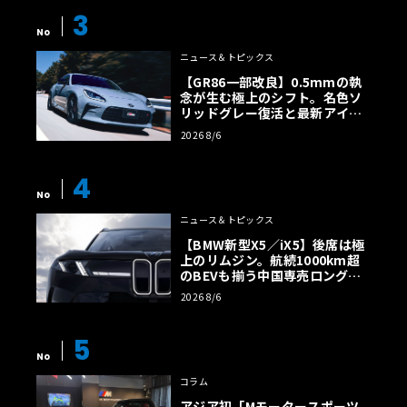
3
No
ニュース＆トピックス
【GR86一部改良】0.5mmの執
念が生む極上のシフト。名色ソ
リッドグレー復活と最新アイサ
イトでFRの極みへ
2026 8/6
4
No
ニュース＆トピックス
【BMW新型X5／iX5】後席は極
上のリムジン。航続1000km超
のBEVも揃う中国専売ロング仕
様の全貌
2026 8/6
5
No
コラム
アジア初「Mモータースポーツ