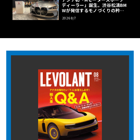
ディーラー」誕生。渋谷松濤BM
Wが発信するモノづくりの矜持
【木下隆之コラム】
2026 8/7