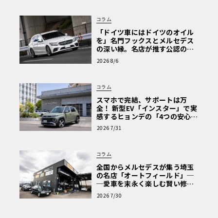
コラム
「ドイツ車にはドイツのオイル
を」名門フックスとメルセデス
の深い縁。名店が推す公認の安
心と、Cクラスで味わうシルキー
2026 8/6
な走り〈PR〉
コラム
スマホで完結、サポートは万
全！ 新型EV「インスター」で実
感するヒョンデの「4つの安心」
【第1回・ヒョンデ6つの疑問：
2026 7/31
Why? Hyundai?】〈PR〉
コラム
全国からメルセデスが集う埼玉
の名店「オートフィールド」─
─愛車を末永く楽しむ賢い修理
術と、プロがフックス製オイル
2026 7/30
を選ぶ理由〈PR〉