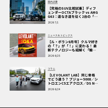
国内試乗
【究極のSUV比較試乗】ディフ
ェンダーOCTAブラック vs AMG
G63：道なき道を征く2台の「対
極的アプローチ」
2026 7/1
ニュース＆トピックス
【ル・ボラン8月号】クルマ好き
の「？」が「！」に変わる！ 最
新テクノロジーも紐解く「輸入
車Q&A」
2026 6/25
コラム
【LE VOLANT LAB】同じ骨格
でどう違う？ プジョー5008／シ
トロエンC5エアクロス／DS Nº4
読者一気乗りレポート
2026 6/24