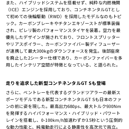
また、ハイブリッドシステムを搭載せず、純粋な内燃機関
（ICE）エンジンを採用しており、コンチネンタルGTとし
て初めての後輪駆動（RWD）を採用したモデルなのもトピ
ック。カーボンブレーキやチタンエキゾーストが標準装備
され、ピレリ製のパフォーマンスタイヤを装着。空力を最
優先したデザインが施されており、フロントスプリッター
やリアスポイラー、カーボンファイバー製ディフューザー
が連携して最大300kgのダウンフォースを発生。後部座席
を廃止した2シーター仕様であり、カーボンファイバーを多
用したインテリア空間が特徴となっている、と語られた。
走りを追求した新型コンチネンタル
GT S
も登場
さらに、ベントレーを代表するグランドツアラーの最新ス
ポーツモデルである新型コンチネンタルGT Sも日本のファ
ンの前に姿を現した。最高出力680ps、最大トルク930Nm
を発揮するハイパフォーマンス・ハイブリッド・パワート
レインを搭載し、0-100km/h加速わずか3.5秒という圧倒的
な動力性能と、純電動走行による静粛性を高次元で両立。