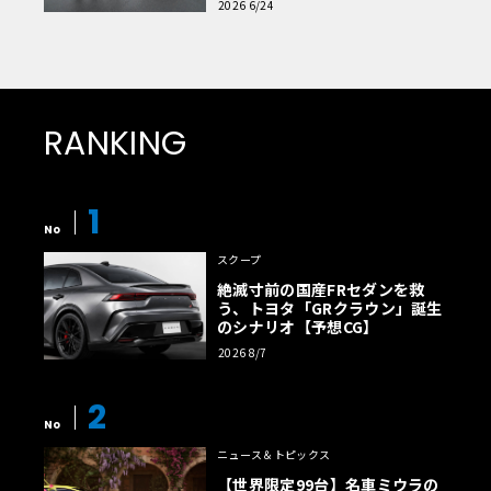
2026 6/24
RANKING
1
No
スクープ
絶滅寸前の国産FRセダンを救
う、トヨタ「GRクラウン」誕生
のシナリオ【予想CG】
2026 8/7
2
No
ニュース＆トピックス
【世界限定99台】名車ミウラの