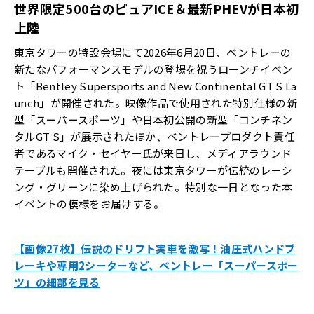
世界限定
500
台のピュア
ICE
＆最新
PHEV
が日本初
上陸
東京タワーの特設会場にて2026年6月20日、ベントレーの
新たなパフォーマンスモデルの登場を祝うローンチイベン
ト「Bentley Supersports and New Continental GT S La
unch」が開催された。映像作品で使用された特別仕様の新
型「スーパースポーツ」や日本初公開の新型「コンチネン
タルGT S」が展示されたほか、ベントレープロダクト責任
者であるマイク・セイヤー氏が来日し、メディアラウンド
テーブルも開催された。夜には東京タワーが伝統のレーシ
ング・グリーンに染め上げられた。特別な一日となった本
イベントの模様をお届けする。
【画像27枚】伝説のドリフト実車を激写！油圧式ハンドブ
レーキや専用2シーターなど、ベントレー「スーパースポー
ツ」の細部を見る