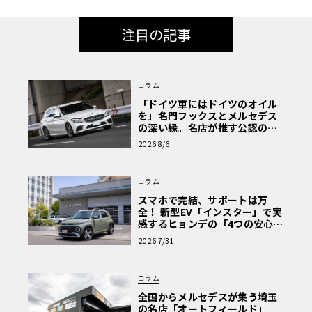
注目の記事
コラム
「ドイツ車にはドイツのオイル
を」名門フックスとメルセデス
の深い縁。名店が推す公認の安
心と、Cクラスで味わうシルキー
2026 8/6
な走り〈PR〉
コラム
スマホで完結、サポートは万
全！ 新型EV「インスター」で実
感するヒョンデの「4つの安心」
【第1回・ヒョンデ6つの疑問：
2026 7/31
Why? Hyundai?】〈PR〉
コラム
全国からメルセデスが集う埼玉
の名店「オートフィールド」─