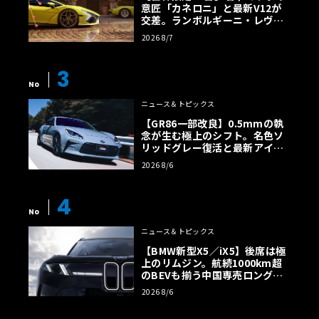
意匠「カネロニ」と最新V12が
交差。ランボルギーニ・レヴエ
ルトに60周年記念車が登場
2026 8/7
3
No
ニュース＆トピックス
【GR86一部改良】0.5mmの執
念が生む極上のシフト。名色ソ
リッドグレー復活と最新アイサ
イトでFRの極みへ
2026 8/6
4
No
ニュース＆トピックス
【BMW新型X5／iX5】後席は極
上のリムジン。航続1000km超
のBEVも揃う中国専売ロング仕
様の全貌
2026 8/6