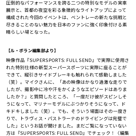
圧倒的なパフォーマンスを誇る二つの特別なモデルの実車
展示と、首都の夜空を彩る象徴的なライトアップによって
構成された今回のイベントは、ベントレーの新たな挑戦と
尽きることのない魅力を日本のファンに強く印象付ける素
晴らしい場となった。
【ル・ボラン編集部より】
映像作品『SUPERSPORTS: FULL SEND』で実際に使用さ
れた特別仕様の新型スーパースポーツに実際に座ることが
できて、縦引きサイドブレーキも触れられて感動しました
（笑）。マイクさんに、「あの映像はかなり過激な走りで
したが、撮影中に冷や汗をかくようなエピソードはありま
したか？」と質問したところ、「一度だけ彼がスピンしそ
うになって、マリナーモデルにぶつかりそうになって、ド
キドキしました（笑）。でも、そういう場面はその一度き
りで、トラヴィス・パストラーナのドライビングは完璧で
した」というお話が聞けました。まだご覧になっていない
方は『SUPERSPORTS: FULL SEND』でチェック！〈編集