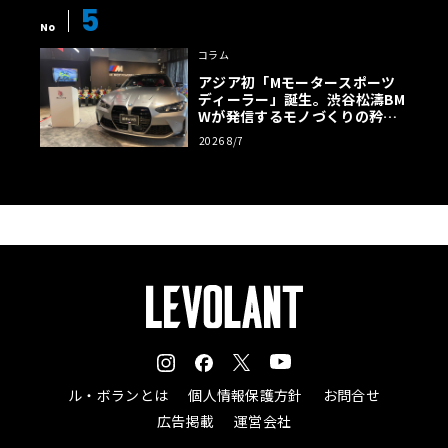
5
No
コラム
アジア初「Mモータースポーツ
ディーラー」誕生。渋谷松濤BM
Wが発信するモノづくりの矜持
【木下隆之コラム】
2026 8/7
ル・ボランとは
個人情報保護方針
お問合せ
広告掲載
運営会社