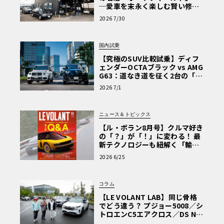
─愛車を末永く楽しむ賢い修理
術と、プロがフックス製オイル
2026 7/30
を選ぶ理由〈PR〉
国内試乗
【究極のSUV比較試乗】ディフ
ェンダーOCTAブラック vs AMG
G63：道なき道を征く2台の「対
極的アプローチ」
2026 7/1
ニュース＆トピックス
【ル・ボラン8月号】クルマ好き
の「？」が「！」に変わる！ 最
新テクノロジーも紐解く「輸入
車Q&A」
2026 6/25
コラム
【LE VOLANT LAB】同じ骨格
でどう違う？ プジョー5008／シ
トロエンC5エアクロス／DS Nº4
読者一気乗りレポート