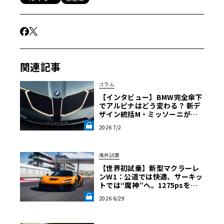
関連記事
コラム
【インタビュー】BMW完全傘下
でアルピナはどう変わる？ 新デ
ザイン統括M・ミッソーニが明
かす「ビジョンBMWアルピナ」
2026 7/2
の真意《LE VOLANT LAB》
海外試乗
【世界初試乗】新型マクラーレ
ンW1：公道では快適、サーキッ
トでは“魔神”へ。1275psを後
輪で操るハイパーカーの限界域
2026 6/29
《LE VOLANT LAB》