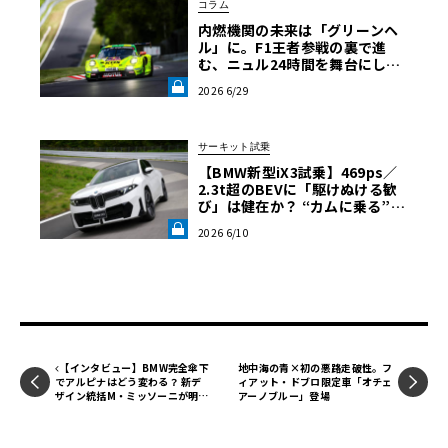
コラム
内燃機関の未来は「グリーンヘ
ル」に。F1王者参戦の裏で進
む、ニュル24時間を舞台にした
代替燃料の静かな革命【中三川
2026 6/29
大地の車輪革命】第5回《LE VO
LANT LAB》
サーキット試乗
【BMW新型iX3試乗】469ps／
2.3t超のBEVに「駆けぬける歓
び」は健在か？ “カムに乗る”官
能性すら抱く理想形《LE VOLA
2026 6/10
NT LAB》
【インタビュー】BMW完全傘下
地中海の青×初の悪路走破性。フ
でアルピナはどう変わる？ 新デ
ィアット・ドブロ限定車「オチェ
ザイン統括M・ミッソーニが明か
アーノブルー」登場
す「ビジョンBMWアルピナ」の
真意《LE VOLANT LAB》