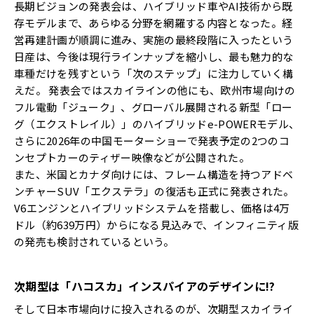
長期ビジョンの発表会は、ハイブリッド車やAI技術から既
存モデルまで、あらゆる分野を網羅する内容となった。経
営再建計画が順調に進み、実施の最終段階に入ったという
日産は、今後は現行ラインナップを縮小し、最も魅力的な
車種だけを残すという「次のステップ」に注力していく構
えだ。 発表会ではスカイラインの他にも、欧州市場向けの
フル電動「ジューク」、グローバル展開される新型「ロー
グ（エクストレイル）」のハイブリッドe-POWERモデル、
さらに2026年の中国モーターショーで発表予定の2つのコ
ンセプトカーのティザー映像などが公開された。
また、米国とカナダ向けには、フレーム構造を持つアドベ
ンチャーSUV「エクステラ」の復活も正式に発表された。
V6エンジンとハイブリッドシステムを搭載し、価格は4万
ドル（約639万円）からになる見込みで、インフィニティ版
の発売も検討されているという。
次期型は「ハコスカ」インスパイアのデザインに!?
そして日本市場向けに投入されるのが、次期型スカイライ