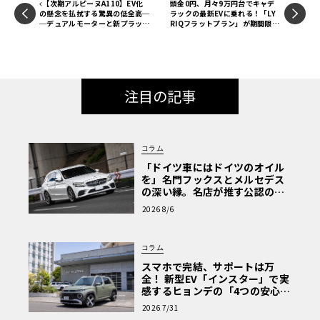
【次期アルピーヌA110】EV化
頭金0円、月々9万円台でキャデ
の懸念を払拭する驚異の低全高─
ラックの最新EVに乗れる！「LY
─デュアルモーターと新プラット
RIQフラットプラン」が期間限定
フォーム「APP」の革新レイア
で登場
ウトを紐解く《LE VOLANT LA
B》
注目の記事
コラム
「ドイツ車にはドイツのオイル
を」名門フックスとメルセデス
の深い縁。名店が推す公認の安
心と、Cクラスで味わうシルキー
2026 8/6
な走り〈PR〉
コラム
スマホで完結、サポートは万
全！ 新型EV「インスター」で実
感するヒョンデの「4つの安心」
【第1回・ヒョンデ6つの疑問：
2026 7/31
Why? Hyundai?】〈PR〉