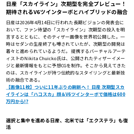
日産「スカイライン」次期型を完全プレビュー！
期待されるV6ツインターボとハイブリッドの融合
日産は2026年4月14日に行われた長期ビジョンの発表会に
おいて、ファン待望の「スカイライン」次期型の投入を明
言するとともに、そのティザー画像を世界初公開した。一
時はセダンの生産終了も噂されていたが、次期型の開発は
着々と進められているようだ。 提携するバーチャルアーテ
ィストのNikita Chuicko氏は、公開されたティザーイメー
ジと最新情報をもとに予想CGを制作。そこから見えてきた
のは、スカイラインが持つ伝統的なスタイリングと最新技
術の融合である。
【画像11枚】ついに11年ぶりの刷新へ！ 日産 次期型スカ
イラインは「ハコスカ」顔＆V6ツインターボで価格は600
万円から!?
選択と集中を進める日産、北米では「エクステラ」も復
活