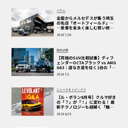
コラム
全国からメルセデスが集う埼玉
の名店「オートフィールド」─
─愛車を末永く楽しむ賢い修理
術と、プロがフックス製オイル
2026 7/30
を選ぶ理由〈PR〉
国内試乗
【究極のSUV比較試乗】ディフ
ェンダーOCTAブラック vs AMG
G63：道なき道を征く2台の「対
極的アプローチ」
2026 7/1
ニュース＆トピックス
【ル・ボラン8月号】クルマ好き
の「？」が「！」に変わる！ 最
新テクノロジーも紐解く「輸入
車Q&A」
2026 6/25