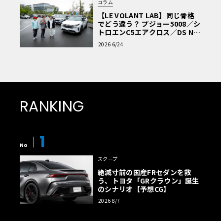
コラム
【LE VOLANT LAB】同じ骨格
でどう違う？ プジョー5008／シ
トロエンC5エアクロス／DS Nº4
読者一気乗りレポート
2026 6/24
RANKING
1
No
スクープ
絶滅寸前の国産FRセダンを救
う、トヨタ「GRクラウン」誕生
のシナリオ【予想CG】
2026 8/7