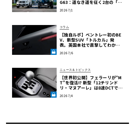
G63：道なき道を征く2台の「対
極的アプローチ」
2026 7/1
コラム
【独自ルポ】ベントレー初のBE
V、新型SUV「トルカル」発
表。英国本社で直撃してわかっ
た“ティザー画像にはない”賛否
2026 7/6
両論必至のデザインとは《LE V
OLANT LAB》
ニュース＆トピックス
【世界初公開】フェラーリが“M
T”を復活!? 新型「12チリンド
リ・マヌアーレ」は8速DCTで
珠玉のシフトフィールを再現《L
2026 7/4
E VOLANT LAB》