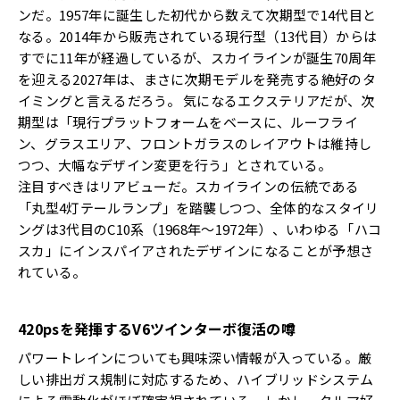
ンだ。1957年に誕生した初代から数えて次期型で14代目と
なる。2014年から販売されている現行型（13代目）からは
すでに11年が経過しているが、スカイラインが誕生70周年
を迎える2027年は、まさに次期モデルを発売する絶好のタ
イミングと言えるだろう。 気になるエクステリアだが、次
期型は「現行プラットフォームをベースに、ルーフライ
ン、グラスエリア、フロントガラスのレイアウトは維持し
つつ、大幅なデザイン変更を行う」とされている。
注目すべきはリアビューだ。スカイラインの伝統である
「丸型4灯テールランプ」を踏襲しつつ、全体的なスタイリ
ングは3代目のC10系（1968年～1972年）、いわゆる「ハコ
スカ」にインスパイアされたデザインになることが予想さ
れている。
420psを発揮するV6ツインターボ復活の噂
パワートレインについても興味深い情報が入っている。厳
しい排出ガス規制に対応するため、ハイブリッドシステム