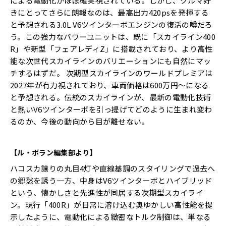
による電動化がほぼ確実視されている。しかし、クルマ好
きにとってさらに朗報なのは、最高出力420psを発揮する
と予想される3.0L V6ツインターボエンジンの復活の噂だろ
う。この強力なパワーユニットは、既に「スカイライン400
R」や新型「フェアレディZ」に搭載されており、より高性
能な次世代スカイラインのバリエーションにも自然にマッ
チするはずだ。 次期型スカイラインのワールドプレミアは
2027年が有力視されており、車両価格は600万円〜になる
と予想される。伝統のスカイラインが、最新の電動化技術
と熱いV6ツインターボを引っ提げてどのように生まれ変わ
るのか、今後の動向から目が離せない。
【ル・ボラン編集部より】
ハコスカ譲りの丸目4灯や直線基調のスタイリングで過去へ
の郷愁を誘う一方、中身はV6ツインターボとハイブリッド
という、懐かしさと先進性が同居する次期型スカイライ
ン。現行「400R」が日常に溶け込む奥ゆかしい高性能を提
示したように、電動化による緻密なトルク制御は、単なる