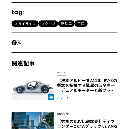
tag:
スカイライン
スクープ
新型車
日産
関連記事
コラム
【次期アルピーヌA110】EV化の
懸念を払拭する驚異の低全高─
─デュアルモーターと新プラッ
トフォーム「APP」の革新レイ
2026 7/9
アウトを紐解く《LE VOLANT L
AB》
国内試乗
【究極のSUV比較試乗】ディフ
ェンダーOCTAブラック vs AMG