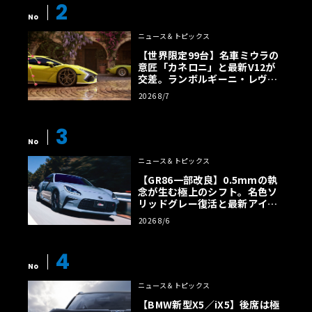
2
No
ニュース＆トピックス
【世界限定99台】名車ミウラの
意匠「カネロニ」と最新V12が
交差。ランボルギーニ・レヴエ
ルトに60周年記念車が登場
2026 8/7
3
No
ニュース＆トピックス
【GR86一部改良】0.5mmの執
念が生む極上のシフト。名色ソ
リッドグレー復活と最新アイサ
イトでFRの極みへ
2026 8/6
4
No
ニュース＆トピックス
【BMW新型X5／iX5】後席は極