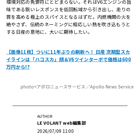
環境対応の免罪符にとどまらない。それはV6エンジンの旨
味である鋭いレスポンスを低回転域から引き出し、走りの
質を高める極上のスパイスとなるはずだ。内燃機関の火を
絶やさず、伝統のネーミングに相応しい熱を吹き込もうと
する日産の意地に、大いに期待したい。
【画像11枚】ついに11年ぶりの刷新へ！ 日産 次期型スカ
イラインは「ハコスカ」顔＆V6ツインターボで価格は600
万円から!?
photo=アポロニュースサービス／Apollo News Service
AUTHOR
LE VOLANT web編集部
2026/07/09 11:00