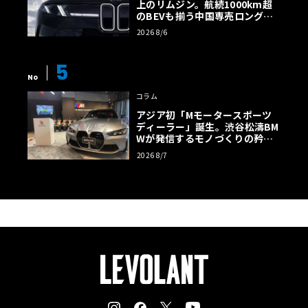
上のリムジン。航続1000km超
のBEVも揃う中国専売ロング仕
様の全貌
2026 8/6
5
No
コラム
アジア初「Mモータースポーツ
ディーラー」誕生。渋谷松濤BM
Wが発信するモノづくりの矜持
【木下隆之コラム】
2026 8/7