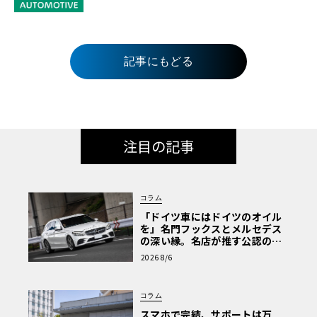
記事にもどる
注目の記事
コラム
「ドイツ車にはドイツのオイル
を」名門フックスとメルセデス
の深い縁。名店が推す公認の安
心と、Cクラスで味わうシルキー
2026 8/6
な走り〈PR〉
コラム
スマホで完結、サポートは万