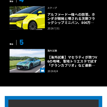
No
スクープ
アルファード一強への回答。ホ
ンダが開発と噂される次期フラ
ッグシップミニバン、800万円
超の勝算【予想CG】
2026 7/31
5
No
海外試乗
【海外試乗】マセラティが放つV
6の咆哮。聖地トリエステで試す
「グランカブリオ」など最新ト
ロフェオ3台の官能評価《LE VO
2026 8/4
LANT LAB》