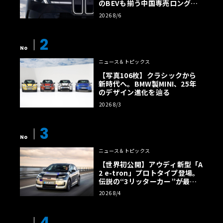
のBEVも揃う中国専売ロング仕
様の全貌
2026 8/6
2
No
ニュース＆トピックス
【写真106枚】クラシックから
新時代へ。BMW製MINI、25年
のデザイン進化を辿る
2026 8/3
3
No
ニュース＆トピックス
【世界初公開】アウディ新型「A
2 e-tron」プロトタイプ登場。
伝説の“3リッターカー”が最高
効率エントリーBEVとして復活
2026 8/4
【画像38枚】
4