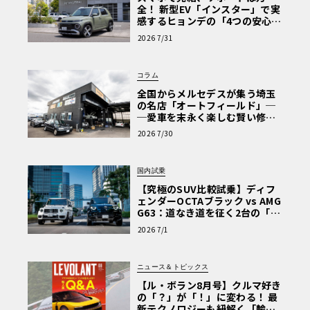
全！ 新型EV「インスター」で実
感するヒョンデの「4つの安心」
【第1回・ヒョンデ6つの疑問：
2026 7/31
Why? Hyundai?】〈PR〉
コラム
全国からメルセデスが集う埼玉
の名店「オートフィールド」─
─愛車を末永く楽しむ賢い修理
術と、プロがフックス製オイル
2026 7/30
を選ぶ理由〈PR〉
国内試乗
【究極のSUV比較試乗】ディフ
ェンダーOCTAブラック vs AMG
G63：道なき道を征く2台の「対
極的アプローチ」
2026 7/1
ニュース＆トピックス
【ル・ボラン8月号】クルマ好き
の「？」が「！」に変わる！ 最
新テクノロジーも紐解く「輸入