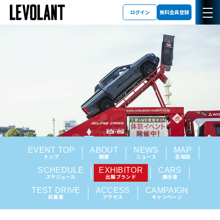
ログイン
無料会員登録
EVENT TOP
ABOUT
NEWS
MAP
トップ
概要
ニュース
会場図
SCHEDULE
EXHIBITOR
CARS
スケジュール
出展ブランド
展示車
TEST DRIVE
ACCESS
CAMPAIGN
試乗車
アクセス
キャンペーン