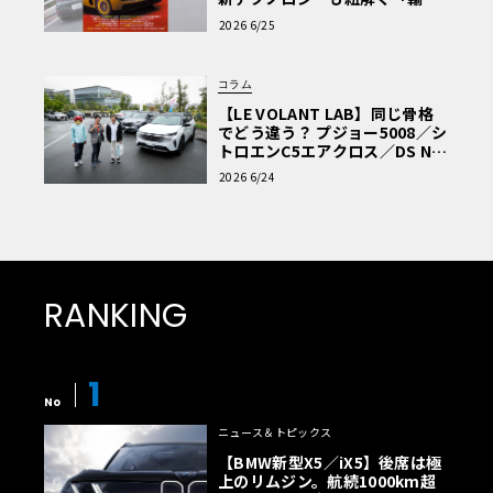
車Q&A」
2026 6/25
コラム
【LE VOLANT LAB】同じ骨格
でどう違う？ プジョー5008／シ
トロエンC5エアクロス／DS Nº4
読者一気乗りレポート
2026 6/24
RANKING
1
No
ニュース＆トピックス
【BMW新型X5／iX5】後席は極
上のリムジン。航続1000km超