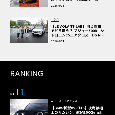
車Q&A」
2026 6/25
コラム
【LE VOLANT LAB】同じ骨格
でどう違う？ プジョー5008／シ
トロエンC5エアクロス／DS Nº4
読者一気乗りレポート
2026 6/24
RANKING
1
No
ニュース＆トピックス
【BMW新型X5／iX5】後席は極
上のリムジン。航続1000km超