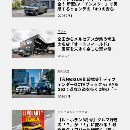
全！ 新型EV「インスター」で実
感するヒョンデの「4つの安心」
【第1回・ヒョンデ6つの疑問：
2026 7/31
Why? Hyundai?】〈PR〉
コラム
全国からメルセデスが集う埼玉
の名店「オートフィールド」─
─愛車を末永く楽しむ賢い修理
術と、プロがフックス製オイル
2026 7/30
を選ぶ理由〈PR〉
国内試乗
【究極のSUV比較試乗】ディフ
ェンダーOCTAブラック vs AMG
G63：道なき道を征く2台の「対
極的アプローチ」
2026 7/1
ニュース＆トピックス
【ル・ボラン8月号】クルマ好き
の「？」が「！」に変わる！ 最
新テクノロジーも紐解く「輸入