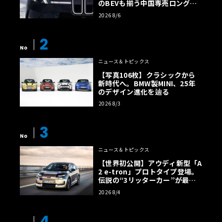
のBEVも揃う中国専売ロング仕
様の全貌
2026 8/6
2
No
ニュース＆トピックス
【写真106枚】クラシックから
新時代へ。BMW製MINI、25年
のデザイン進化を辿る
2026 8/3
3
No
ニュース＆トピックス
【世界初公開】アウディ新型「A
2 e-tron」プロトタイプ登場。
伝説の“3リッターカー”が最高
効率エントリーBEVとして復活
2026 8/4
【画像38枚】
4