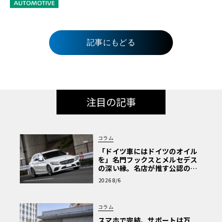
記事にもどる
注目の記事
コラム
「ドイツ車にはドイツのオイル
を」名門フックスとメルセデス
の深い縁。名店が推す公認の安
心と、Cクラスで味わうシルキー
2026 8/6
な走り〈PR〉
コラム
スマホで完結、サポートは万