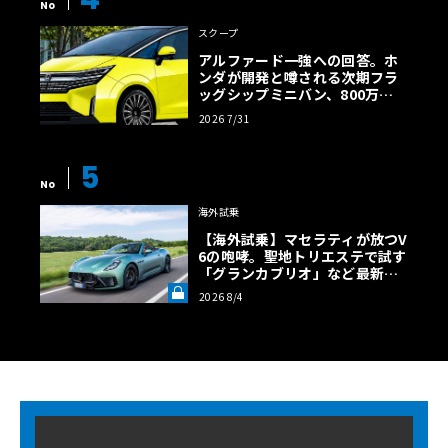
No
スクープ
アルファード一強への回答。ホ
ンダが開発と噂される次期フラ
ッグシップミニバン、800万円
超の勝算【予想CG】
2026 7/31
5
No
海外試乗
【海外試乗】マセラティが放つV
6の咆哮。聖地トリエステで試す
「グランカブリオ」など最新ト
ロフェオ3台の官能評価《LE VO
2026 8/4
LANT LAB》