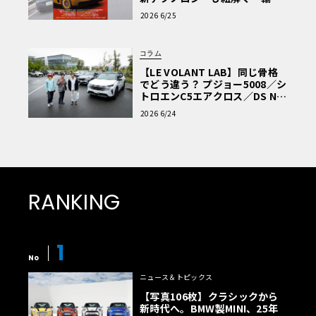
車Q&A」
2026 6/25
コラム
【LE VOLANT LAB】同じ骨格
でどう違う？ プジョー5008／シ
トロエンC5エアクロス／DS Nº4
読者一気乗りレポート
2026 6/24
RANKING
1
No
ニュース＆トピックス
【写真106枚】クラシックから
新時代へ。BMW製MINI、25年