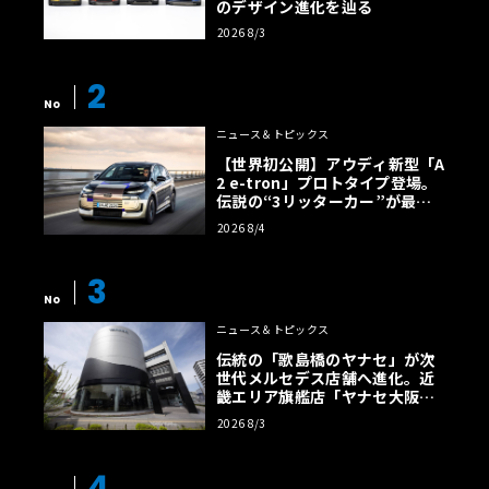
のデザイン進化を辿る
2026 8/3
2
No
ニュース＆トピックス
【世界初公開】アウディ新型「A
2 e-tron」プロトタイプ登場。
伝説の“3リッターカー”が最高
効率エントリーBEVとして復活
2026 8/4
【画像38枚】
3
No
ニュース＆トピックス
伝統の「歌島橋のヤナセ」が次
世代メルセデス店舗へ進化。近
畿エリア旗艦店「ヤナセ大阪支
店」がリニューアル
2026 8/3
4