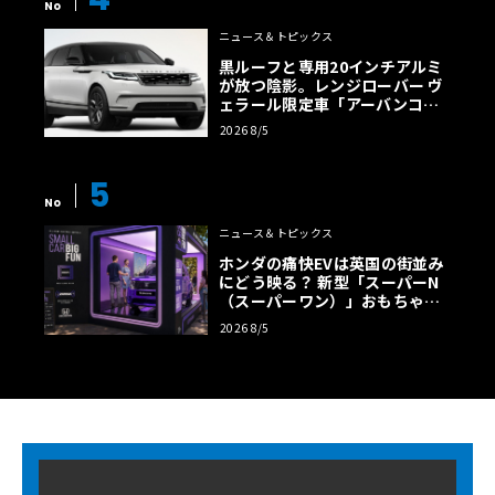
No
ニュース＆トピックス
黒ルーフと専用20インチアルミ
が放つ陰影。レンジローバー ヴ
ェラール限定車「アーバンコン
トラスト・エディション」登場
2026 8/5
5
No
ニュース＆トピックス
ホンダの痛快EVは英国の街並み
にどう映る？ 新型「スーパーN
（スーパーワン）」おもちゃ箱
ツアーの全貌
2026 8/5