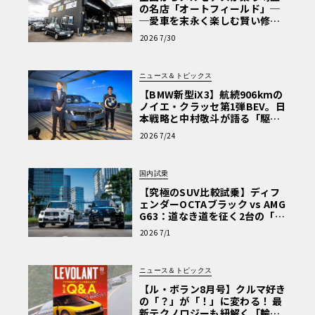
の名店「オートフィールド」─
─愛車を末永く楽しむ賢い修理
術と、プロがフックス製オイル
2026 7/30
を選ぶ理由〈PR〉
ニュース＆トピックス
【BMW新型iX3】航続906kmの
ノイエ・クラッセ第1弾BEV。日
本戦略と中村敬斗が語る「駆け
ぬける歓び」
2026 7/24
国内試乗
【究極のSUV比較試乗】ディフ
ェンダーOCTAブラック vs AMG
G63：道なき道を征く2台の「対
極的アプローチ」
2026 7/1
ニュース＆トピックス
【ル・ボラン8月号】クルマ好き
の「？」が「！」に変わる！ 最
新テクノロジーも紐解く「輸入