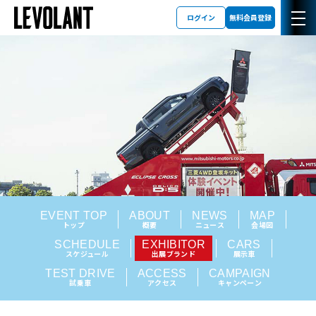
ログイン
無料会員登録
EVENT TOP
ABOUT
NEWS
MAP
トップ
概要
ニュース
会場図
SCHEDULE
EXHIBITOR
CARS
スケジュール
出展ブランド
展示車
TEST DRIVE
ACCESS
CAMPAIGN
試乗車
アクセス
キャンペーン