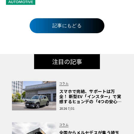
記事にもどる
注目の記事
コラム
スマホで完結、サポートは万
全！ 新型EV「インスター」で実
感するヒョンデの「4つの安心」
【第1回・ヒョンデ6つの疑問：
2026 7/31
Why? Hyundai?】〈PR〉
コラム
全国からメルセデスが集う埼玉