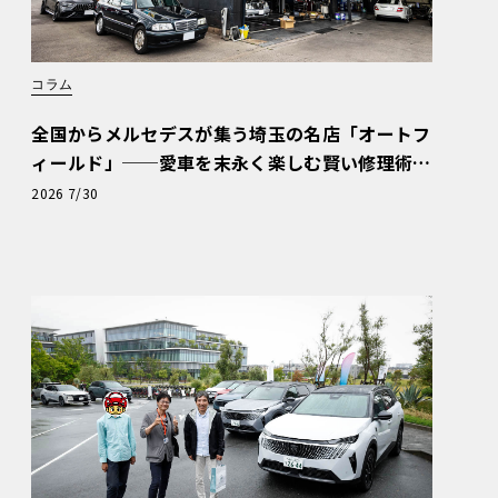
コラム
全国からメルセデスが集う埼玉の名店「オートフ
ィールド」──愛車を末永く楽しむ賢い修理術
と、プロがフックス製オイルを選ぶ理由〈PR〉
2026 7/30