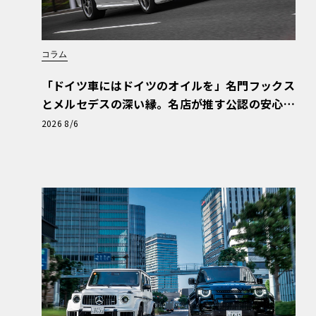
コラム
「ドイツ車にはドイツのオイルを」名門フックス
とメルセデスの深い縁。名店が推す公認の安心
と、Cクラスで味わうシルキーな走り〈PR〉
2026 8/6