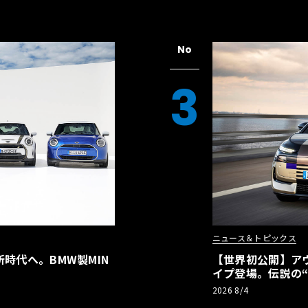
No
3
ニュース＆トピックス
時代へ。BMW製MIN
【世界初公開】アウデ
イプ登場。伝説の
リーBEVとして復
2026 8/4