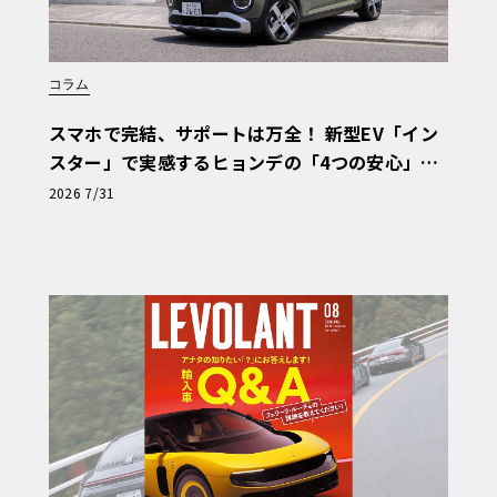
コラム
スマホで完結、サポートは万全！ 新型EV「イン
スター」で実感するヒョンデの「4つの安心」
【第1回・ヒョンデ6つの疑問：Why? Hyunda
2026 7/31
i?】〈PR〉