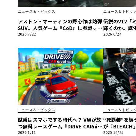
BYD
ニュース＆トピックス
ニュース＆トピッ
その
アストン・マーティンの野心作は防弾
伝説のV12「
SUV。人気ゲーム『CoD』に参戦する
輝くのか。誕
「ドレッドノート」の全貌
されるランボ
2026 7/22
2026 6/24
国産車
レクサ
ホンダ
三菱
光岡
その
ニュース＆トピックス
ニュース＆トピッ
試乗はスマホでする時代へ？ VWが放
“死覇装”を纏う
つ無料レースゲーム『DRIVE CARniv
が『BLEAC
al』で探す“相棒”
で提示する、
2026 1/11
2025 12/25