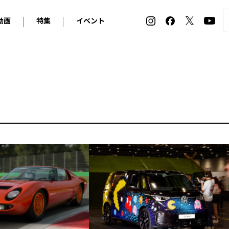
動画
特集
イベント
ィ
BMW
アルピナ
オリジナル動画
2026 サマータイヤ＆ホイール バイヤーズガイド
ル・ボラン カーズ・ミート2026横浜
2025-2026 冬 スタッドレス＆ウインタータイヤ バイヤ
SNOW EXPERIENCE in TOGAKUSHI SKI FIE
デス・ベンツ
ポルシェ
フォルクスワーゲン
ホイールカタログ2025-2026冬
EV:LIFE FUTAKO TAMAGAWA 2026
ーヌ
シトロエン
DSオートモビル
ホイールカタログ
EV:LIFE KOBE 2025
ー
ルノー
アバルト
タイヤ特集
ル・ボラン カーズ・ミート2025横浜
ァ・ロメオ
フェラーリ
フィアット
ルギーニ
マセラティ
アストン・マーティン
レー
ケータハム
ジャガー
ローバー
ロータス
マクラーレン
モーガン
ロールス・ロイス
キャデラック
シボレー
テスラ
ヒョンデ