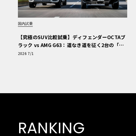
国内試乗
【究極のSUV比較試乗】ディフェンダーOCTAブ
ラック vs AMG G63：道なき道を征く2台の「対
極的アプローチ」
2026 7/1
RANKING