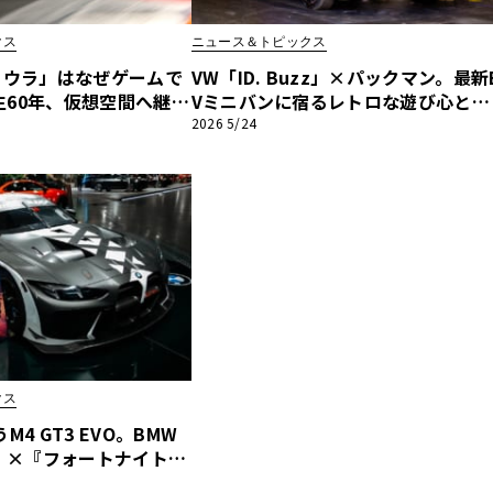
クス
ニュース＆トピックス
他
ミウラ」はなぜゲームで
VW「ID. Buzz」×パックマン。最新
生60年、仮想空間へ継承
Vミニバンに宿るレトロな遊び心と最
ルギーニの美学
先端の車内エンタメ
2026 5/24
ス
トヨタ
日産
スバル
マツダ
ダイハツ
スズキ
他
クス
M4 GT3 EVO。BMW
H』×『フォートナイト』
デジタルとリアルの融合