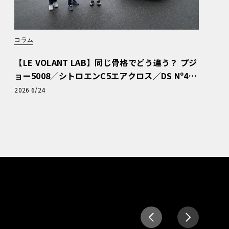
コラム
【LE VOLANT LAB】同じ骨格でどう違う？ プジ
ョー5008／シトロエンC5エアクロス／DS Nº4
読者一気乗りレポート
2026 6/24