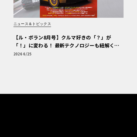
ニュース＆トピックス
【ル・ボラン8月号】クルマ好きの「？」が
「！」に変わる！ 最新テクノロジーも紐解く
「輸入車Q&A」
2026 6/25