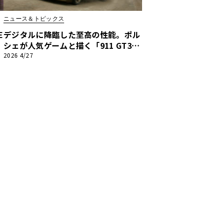
ニュース＆トピックス
E
デジタルに降臨した至高の性能。ポル
シェが人気ゲームと描く「911 GT3」
の新たな世界観
2026 4/27