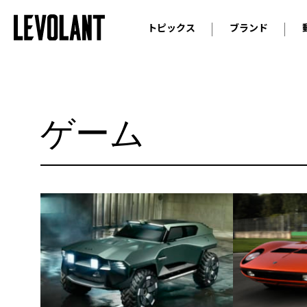
トピックス
ブランド
輸入車
アウデ
ニュース
スクープ
メルセ
試乗
アルピ
ゲーム
コラム
プジョ
アルフ
ランボ
ベント
ランド
MINI
ボルボ
ジープ