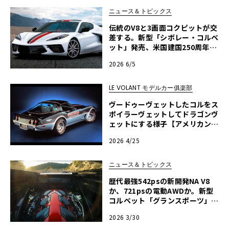
ニュース＆トピックス
伝統のV8と3画面コクピットが交
差する。新型「シボレー・コルベ
ット」発売、米国建国250周年記
念車も
2026 6/5
LE VOLANT モデルカー俱楽部
ヴードゥーヴェットしたコルをス
ポイラーヴェットしてドラゴンヴ
ェットにする様子【アメリカンカ
ープラモ・クロニクル】第61回
2026 4/25
ニュース＆トピックス
歴代最強542psの新開発NA V8
か、721psの電動AWDか。新型
コルベット「グランスポーツ」が
広げた伝統のスイートスポット
2026 3/30