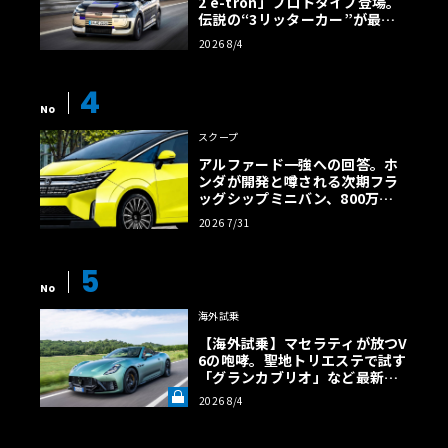
2 e-tron」プロトタイプ登場。
伝説の“3リッターカー”が最高
効率エントリーBEVとして復活
2026 8/4
【画像38枚】
4
No
スクープ
アルファード一強への回答。ホ
ンダが開発と噂される次期フラ
ッグシップミニバン、800万円
超の勝算【予想CG】
2026 7/31
5
No
海外試乗
【海外試乗】マセラティが放つV
6の咆哮。聖地トリエステで試す
「グランカブリオ」など最新ト
ロフェオ3台の官能評価《LE VO
2026 8/4
LANT LAB》