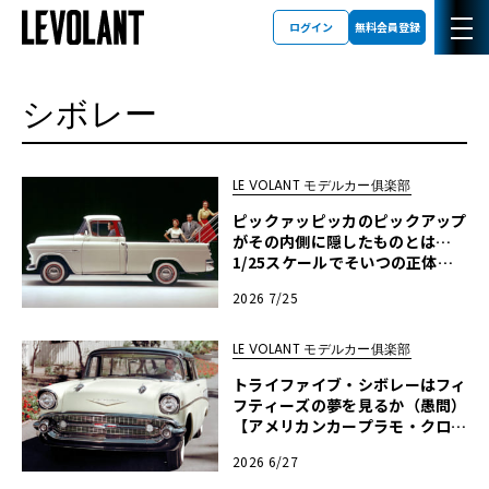
ログイン
無料会員登録
シボレー
LE VOLANT モデルカー俱楽部
ピックァッピッカのピックアップ
がその内側に隠したものとは…
1/25スケールでそいつの正体を
確かめる【アメリカンカープラ
2026 7/25
モ・クロニクル】第64回
LE VOLANT モデルカー俱楽部
トライファイブ・シボレーはフィ
フティーズの夢を見るか（愚問）
【アメリカンカープラモ・クロニ
クル】第63回
2026 6/27