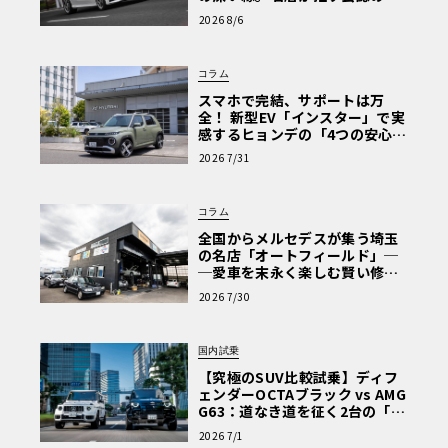
心と、Cクラスで味わうシルキー
2026 8/6
な走り〈PR〉
コラム
スマホで完結、サポートは万
全！ 新型EV「インスター」で実
感するヒョンデの「4つの安心」
【第1回・ヒョンデ6つの疑問：
2026 7/31
Why? Hyundai?】〈PR〉
コラム
全国からメルセデスが集う埼玉
の名店「オートフィールド」─
─愛車を末永く楽しむ賢い修理
術と、プロがフックス製オイル
2026 7/30
を選ぶ理由〈PR〉
国内試乗
【究極のSUV比較試乗】ディフ
ェンダーOCTAブラック vs AMG
G63：道なき道を征く2台の「対
極的アプローチ」
2026 7/1