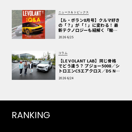
ニュース＆トピックス
【ル・ボラン8月号】クルマ好き
の「？」が「！」に変わる！ 最
新テクノロジーも紐解く「輸入
車Q&A」
2026 6/25
コラム
【LE VOLANT LAB】同じ骨格
でどう違う？ プジョー5008／シ
トロエンC5エアクロス／DS Nº4
読者一気乗りレポート
2026 6/24
RANKING