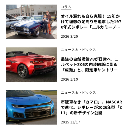
コラム
オイル漏れも自ら克服！ 15年か
けて理想の足周りを追求した197
0年式シボレー「エルカミーノ」
【愛車群像】
2026 3/29
ニュース＆トピックス
最強の自然吸気V8が日常へ。コ
ルベットZ06の内装刷新に見る
「成熟」と、限定車サントリーニ
の誘惑
2026 1/19
ニュース＆トピックス
市販車なき「カマロ」、NASCAR
で進化。シボレーが2026年型「Z
L1」の新デザイン公開
2025 11/17