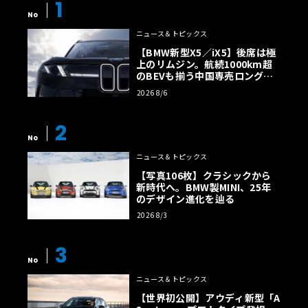
1
No
ニュース＆トピックス
【BMW新型X5／iX5】後席は極
上のリムジン。航続1000km超
のBEVも揃う中国専売ロング仕
様の全貌
2026 8/6
2
No
ニュース＆トピックス
【写真106枚】クラシックから
新時代へ。BMW製MINI、25年
のデザイン進化を辿る
2026 8/3
3
No
ニュース＆トピックス
【世界初公開】アウディ新型「A