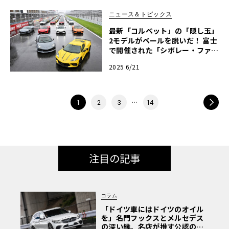
ニュース＆トピックス
最新「コルベット」の「隠し玉」
2モデルがベールを脱いだ！ 富士
で開催された「シボレー・ファン
デイ」から詳細リポート
2025 6/21
…
NEXT
1
2
3
14
注目の記事
コラム
「ドイツ車にはドイツのオイル
を」名門フックスとメルセデス
の深い縁。名店が推す公認の安