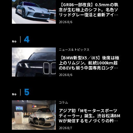
【GR86一部改良】0.5mmの執
念が生む極上のシフト。名色ソ
リッドグレー復活と最新アイサ
イトでFRの極みへ
2026 8/6
4
No
ニュース＆トピックス
【BMW新型X5／iX5】後席は極
上のリムジン。航続1000km超
のBEVも揃う中国専売ロング仕
様の全貌
2026 8/6
5
No
コラム
アジア初「Mモータースポーツ
ディーラー」誕生。渋谷松濤BM
Wが発信するモノづくりの矜持
【木下隆之コラム】
2026 8/7