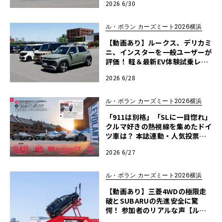
2026 6/30
ズミート2026横浜】
ル・ボラン カーズミート2026横浜
【動画あり】ルークス、デリカミ
ニ、インスターを一般ユーザーが
評価！ 軽＆最新EV体験試乗レポ
ート【ル・ボラン カーズミート2
2026 6/28
026横浜】
ル・ボラン カーズミート2026横浜
「911は別格」「SLに一目惚れ」
クルマ好きの熱視線を集めたドイ
ツ車は？ 本誌連動・人気投票レ
ポート【ル・ボラン カーズミー
2026 6/27
ト2026横浜】
ル・ボラン カーズミート2026横浜
【動画あり】三菱4WDの極限走
破とSUBARUの先進安全に驚
愕！ 参加者のリアルな声【ル・
ボラン カーズミート2026横浜】