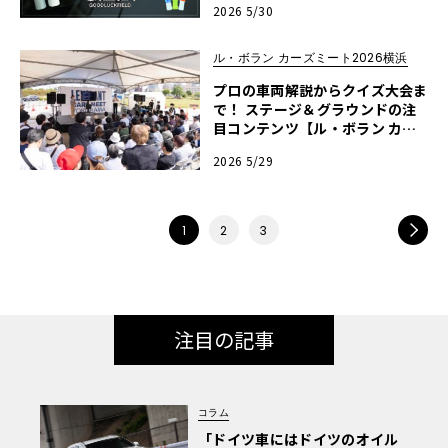
2026 5/30
【ル・ボラン カーズミート2026
横浜】
ル・ボラン カーズミート2026横浜
プロの車両解説からクイズ大会ま
で！ ステージ＆グラウンドの注
目コンテンツ【ル・ボラン カー
ズミート2026横浜】
2026 5/29
NEXT
1
2
3
注目の記事
コラム
「ドイツ車にはドイツのオイル