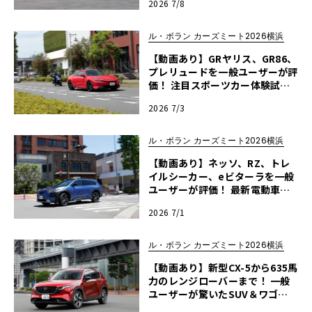
2026 7/8
【ル・ボラン カーズミート2026
横浜】
ル・ボラン カーズミート2026横浜
【動画あり】GRヤリス、GR86、
プレリュードを一般ユーザーが評
価！ 注目スポーツカー体験試乗
レポート【ル・ボラン カーズミ
2026 7/3
ート2026横浜】
ル・ボラン カーズミート2026横浜
【動画あり】ネッソ、RZ、トレ
イルシーカー、eビターラを一般
ユーザーが評価！ 最新電動車体
験試乗レポート【ル・ボラン カ
2026 7/1
ーズミート2026横浜】
ル・ボラン カーズミート2026横浜
【動画あり】新型CX-5から635馬
力のレンジローバーまで！ 一般
ユーザーが驚いたSUV＆ワゴン
試乗レポート【ル・ボラン カー