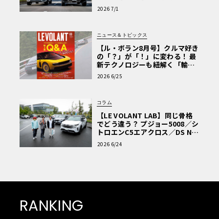
極的アプローチ」
2026 7/1
ニュース＆トピックス
【ル・ボラン8月号】クルマ好き
の「？」が「！」に変わる！ 最
新テクノロジーも紐解く「輸入
車Q&A」
2026 6/25
コラム
【LE VOLANT LAB】同じ骨格
でどう違う？ プジョー5008／シ
トロエンC5エアクロス／DS Nº4
読者一気乗りレポート
2026 6/24
RANKING