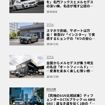
を」名門フックスとメルセデス
の深い縁。名店が推す公認の安
心と、Cクラスで味わうシルキー
2026 8/6
な走り〈PR〉
コラム
スマホで完結、サポートは万
全！ 新型EV「インスター」で実
感するヒョンデの「4つの安心」
【第1回・ヒョンデ6つの疑問：
2026 7/31
Why? Hyundai?】〈PR〉
コラム
全国からメルセデスが集う埼玉
の名店「オートフィールド」─
─愛車を末永く楽しむ賢い修理
術と、プロがフックス製オイル
2026 7/30
を選ぶ理由〈PR〉
国内試乗
【究極のSUV比較試乗】ディフ
ェンダーOCTAブラック vs AMG
G63：道なき道を征く2台の「対