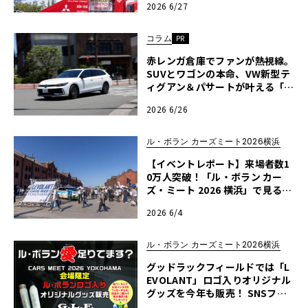
2026 6/27
コラム
PR
赤レンガ倉庫でファンが熱視線。
SUVとワゴンの本命、VW新型テ
ィグアン＆パサートが叶える「走
りの最適解」【ル・ボラン カー
2026 6/26
ズミート2026横浜】〈PR〉
ル・ボラン カーズミート2026横浜
【イベントレポート】来場者数1
0万人突破！「ル・ボラン カー
ズ・ミート 2026 横浜」で見る最
新クルマ事情
2026 6/4
ル・ボラン カーズミート2026横浜
グッドラックフィールドでは「L
EVOLANT」ロゴ入りオリジナル
グッズを今年も販売！ SNSフォ
ローでドリンクプレゼントも