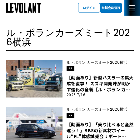
ログイン
無料会員登録
ル・ボランカーズミート202
6横浜
ル・ボラン カーズミート2026横浜
PR
【動画あり】新型ハスラーの集大
成を直撃！ スズキ開発陣が明か
す進化の全貌【ル・ボラン カー
2026 7/16
ズミート2026横浜】
ル・ボラン カーズミート2026横浜
PR
【動画あり】「乗り比べると全然
違う！」BBSの新素材ホイー
ル“FL”体感試乗会リポート