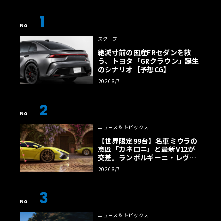
1
No
スクープ
絶滅寸前の国産FRセダンを救
う、トヨタ「GRクラウン」誕生
のシナリオ【予想CG】
2026 8/7
2
No
ニュース＆トピックス
【世界限定99台】名車ミウラの
意匠「カネロニ」と最新V12が
交差。ランボルギーニ・レヴエ
ルトに60周年記念車が登場
2026 8/7
3
No
ニュース＆トピックス