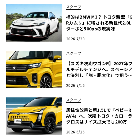
スクープ
標的はBMW M3？ トヨタ新型「G
Rカムリ」に噂される新世代2.0L
ターボと500psの現実味
2026 7/20
スクープ
【スズキ次期ワゴンR】2027年フ
ルモデルチェンジへ。スペーシア
と決別し「脱・肥大化」で狙う名
車復権
2026 7/16
スクープ
居住性改善と新1.5Lで「ベビーR
AV4」へ。次期トヨタ・カローラ
クロスはサイズ拡大でも200万円
台死守か
2026 6/26