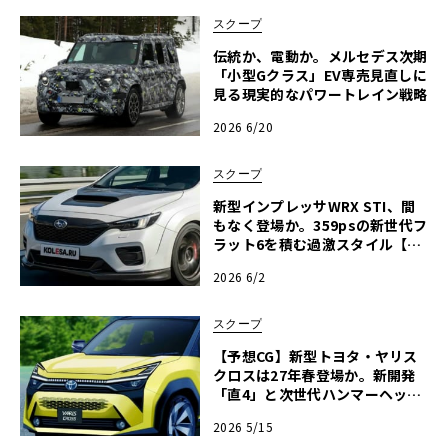
スクープ
伝統か、電動か。メルセデス次期
「小型Gクラス」EV専売見直しに
見る現実的なパワートレイン戦略
2026 6/20
スクープ
新型インプレッサWRX STI、間
もなく登場か。359psの新世代フ
ラット6を積む過激スタイル【予
想CG】
2026 6/2
スクープ
【予想CG】新型トヨタ・ヤリス
クロスは27年春登場か。新開発
「直4」と次世代ハンマーヘッド
で魅せる大進化
2026 5/15