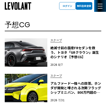
ログイン
無料会員登録
予想CG
スクープ
絶滅寸前の国産FRセダンを救
う、トヨタ「GRクラウン」誕生
のシナリオ【予想CG】
2026 8/7
スクープ
アルファード一強への回答。ホン
ダが開発と噂される次期フラッグ
シップミニバン、800万円超の勝
算【予想CG】
2026 7/31