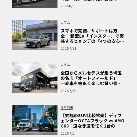
心と、Cクラスで味わうシルキー
2026 8/6
な走り〈PR〉
コラム
スマホで完結、サポートは万
全！ 新型EV「インスター」で実
感するヒョンデの「4つの安心」
【第1回・ヒョンデ6つの疑問：
2026 7/31
Why? Hyundai?】〈PR〉
コラム
全国からメルセデスが集う埼玉
の名店「オートフィールド」─
─愛車を末永く楽しむ賢い修理
術と、プロがフックス製オイル
2026 7/30
を選ぶ理由〈PR〉
国内試乗
【究極のSUV比較試乗】ディフ
ェンダーOCTAブラック vs AMG
G63：道なき道を征く2台の「対
極的アプローチ」
2026 7/1