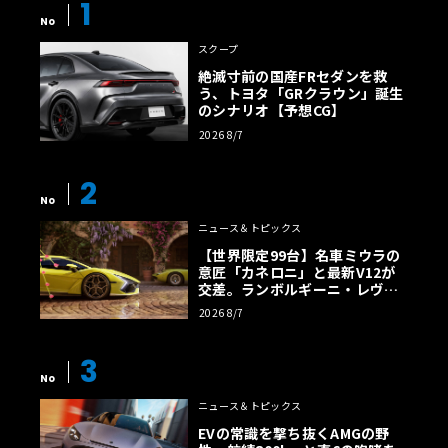
1
No
スクープ
絶滅寸前の国産FRセダンを救
う、トヨタ「GRクラウン」誕生
のシナリオ【予想CG】
2026 8/7
2
No
ニュース＆トピックス
【世界限定99台】名車ミウラの
意匠「カネロニ」と最新V12が
交差。ランボルギーニ・レヴエ
ルトに60周年記念車が登場
2026 8/7
3
No
ニュース＆トピックス
EVの常識を撃ち抜くAMGの野