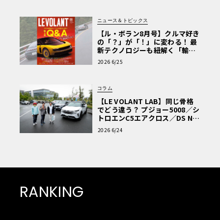
ニュース＆トピックス
【ル・ボラン8月号】クルマ好き
の「？」が「！」に変わる！ 最
新テクノロジーも紐解く「輸入
車Q&A」
2026 6/25
コラム
【LE VOLANT LAB】同じ骨格
でどう違う？ プジョー5008／シ
トロエンC5エアクロス／DS Nº4
読者一気乗りレポート
2026 6/24
RANKING