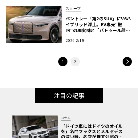
スクープ
ベントレー「第2のSUV」にV6ハ
イブリッド浮上。EV専売“撤
回”の現実味と「バトゥール顔」
の波紋【予想CG】
2026 2/19
NEXT
1
2
注目の記事
コラム
「ドイツ車にはドイツのオイル
を」名門フックスとメルセデス
の深い縁。名店が推す公認の安