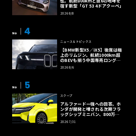
性。航続800kmと直6の咆哮を
宿す新型「GT 53 4ドアクーペ」
2026 8/8
4
No
ニュース＆トピックス
【BMW新型X5／iX5】後席は極
上のリムジン。航続1000km超
のBEVも揃う中国専売ロング仕
様の全貌
2026 8/6
5
No
スクープ
アルファード一強への回答。ホ
ンダが開発と噂される次期フラ
ッグシップミニバン、800万円
超の勝算【予想CG】
2026 7/31