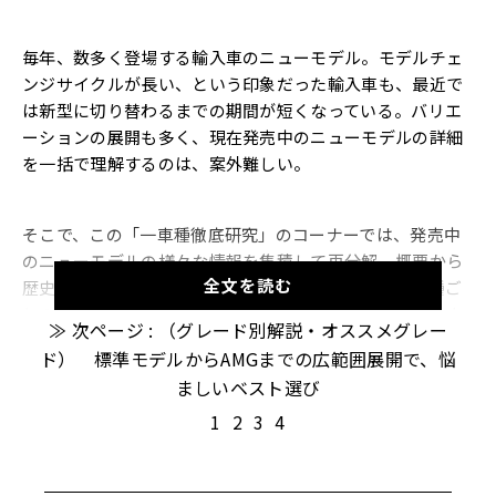
毎年、数多く登場する輸入車のニューモデル。モデルチェ
ンジサイクルが長い、という印象だった輸入車も、最近で
は新型に切り替わるまでの期間が短くなっている。バリエ
ーションの展開も多く、現在発売中のニューモデルの詳細
を一括で理解するのは、案外難しい。
そこで、この「一車種徹底研究」のコーナーでは、発売中
のニューモデルの様々な情報を集積して再分解。概要から
全文を読む
歴史、グレード・価格・中古車相場まで掘り下げ、車種ご
とのアウトラインを解説する。今回は輸入車を代表する人
≫ 次ページ : （グレード別解説・オススメグレー
気車種、「メルセデス・ベンツ Cクラス」をお送りする。
ド） 標準モデルからAMGまでの広範囲展開で、悩
ましいベスト選び
（車種概要）現在発売中のCクラスって、どんな
1
2
3
4
クルマ？
・現行モデル「W205」型は2014年に登場、2018年に大き