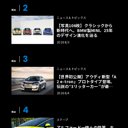
2
No
ニュース＆トピックス
【写真106枚】クラシックから
新時代へ。BMW製MINI、25年
のデザイン進化を辿る
2026 8/3
3
No
ニュース＆トピックス
【世界初公開】アウディ新型「A
2 e-tron」プロトタイプ登場。
伝説の“3リッターカー”が最高
効率エントリーBEVとして復活
2026 8/4
【画像38枚】
・1.5LターボからV8ツインターボまである、幅広いエンジ
ン設定とグレード展開
4
2018年のマイナーチェンジでは、搭載されるエンジン体系
No
が変わり、2019年にもさらにエンジンが載せ変わったグレ
スクープ
ードもあるため、2020年5月現在、1.5Lターボ、1.5Lターボ
アルファード一強への回答。ホ