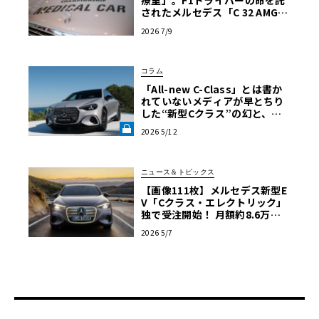
されたメルセデス「C 32 AMG」
の真実
2026 7/9
コラム
「All-new C-Class」とは書か
現行型Cクラスは、2013年に6代目となったSクラス（W22
れていない――メディアが早とちり
2）に次ぎ、新世代メルセデスのデザインを採用。躍動感あ
した“新型Cクラス”の幻と、メ
ルセデスEV戦略の深層【渡辺慎
る流麗なスタイルを特徴とする。車体寸法は先代・W204よ
2026 5/12
太郎のツベコベイワセテ その
りも大型化しており、全長はついに4.7m前後に達し、全幅
6】《LE VOLANT LAB》
も1.8mをオーバー。各ディティールがSクラスおよび追っ
ニュース＆トピックス
て登場したEクラスに類似しており、ホイールベースが一気
【画像111枚】メルセデス新型E
に80mmも伸ばされたことで、上位クラスと並んでも、車
V「Cクラス・エレクトリック」
独で受注開始！ 月額約8.6万円
種の判別がつかないほどの存在感を持つようになった。こ
～の戦略的リースで攻勢
のアグレッシブな外観に負けず劣らない「俊敏さ＝アジリ
2026 5/7
ティ」をテーマに開発されており、優れた走行性能を実現
するハンドリングや、動的性能を備えている。
これらの革新性が評価され、Cクラスセダンは日本で「201