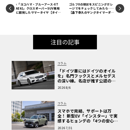
4-2015 インポート・カー・オブ・ザ・イヤー」を受賞、20
「ヨコハマ・ブルーアース-XT
ゴルフIIの現状をスピニングガレ
AE61」クロスオーバーSUV専用
ージでをチェックしてみたら……
15年の世界・カー・オブ・ザ・イヤーにも輝いた。
に開発したサマータイヤ【タイヤ
【島下泰久のヤングタイマーダイ
バイヤーズガイド 2020春】
アリー】
注目の記事
コラム
「ドイツ車にはドイツのオイル
を」名門フックスとメルセデス
の深い縁。名店が推す公認の安
心と、Cクラスで味わうシルキー
2026 8/6
な走り〈PR〉
コラム
スマホで完結、サポートは万
全！ 新型EV「インスター」で実
感するヒョンデの「4つの安心」
2018年には大きめのマイナーチェンジを実施。外観上では
【第1回・ヒョンデ6つの疑問：
バンパーやランプ類に小変更があるのみだが、中身はフル
2026 7/31