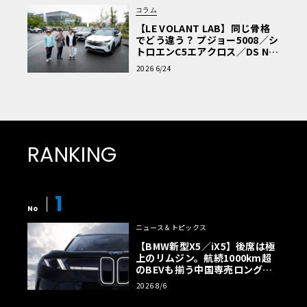
コラム
【LE VOLANT LAB】同じ骨格
でどう違う？ プジョー5008／シ
トロエンC5エアクロス／DS Nº4
読者一気乗りレポート
2026 6/24
Cクラスでは初代よりステーションワゴンも設定しており、
現行型でももちろんラインナップしている。また、先代に
引き続きクーペを設定。Sクラスクーペの流れを汲む美し
RANKING
いルーフライン、なだらかに落ちるリアエンドなど優雅な
デザインが特徴である。現行型ではさらに、このクーペを
オープンモデルとしたカブリオレが2016年に追加されてい
1
る。耐候性に優れた格納式の布ルーフを備え、屋根を閉め
No
ればクーペと遜色ないプロポーションと快適性を得てい
ニュース＆トピックス
る。なお、すべて「W205」の系列だが、正しくはステーシ
【BMW新型X5／iX5】後席は極
ョンワゴンのコードは「S205」、クーペは「C205」、カブ
上のリムジン。航続1000km超
リオレは「A205」となる。
のBEVも揃う中国専売ロング仕
様の全貌
2026 8/6