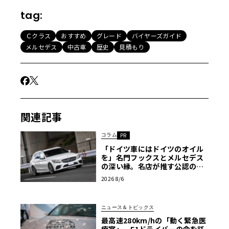
な改良を実施
tag:
近年、フォルクスワーゲン・ゴルフのライバルとなるFFハ
ッチバック「Aクラス」や、「GLA」「GLC」などSUVを豊
Ｃクラス
おすすめ
グレード
バイヤーズガイド
富にラインアップするようになったメルセデスだが、やは
メルセデス
中古車
歴史
見積もり
り基本型はFRセダンにあり、中でも「Cクラス」は同社を
代表するメジャー・ネームだ。現行型は2014年登場の4代
目で、「W205」というコードネームで呼ぶことも珍しくな
い。
関連記事
コラム
PR
「ドイツ車にはドイツのオイル
を」名門フックスとメルセデス
の深い縁。名店が推す公認の安
心と、Cクラスで味わうシルキー
2026 8/6
な走り〈PR〉
ニュース＆トピックス
最高速280km/hの「動く緊急医
療室」。F1ドライバーの命を託