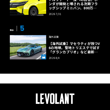
ンダが開発と噂される次期フラ
＋BSG（マイルドハイブリッド）、2Lターボ（プラグイン
ッグシップミニバン、800万円
ハイブリッド）、3L V6ツインターボ、4L V8ツインター
超の勝算【予想CG】
2026 7/31
ボ、2Lターボディーゼルの７種を設定し、それに応じた数
多くのグレードを展開する。ちなみに、最安価モデルと最
5
上級モデルの出力差は約3.2倍、価格差は約2.9倍もある。
No
海外試乗
【海外試乗】マセラティが放つV
6の咆哮。聖地トリエステで試す
「グランカブリオ」など最新ト
ロフェオ3台の官能評価《LE VO
2026 8/4
LANT LAB》