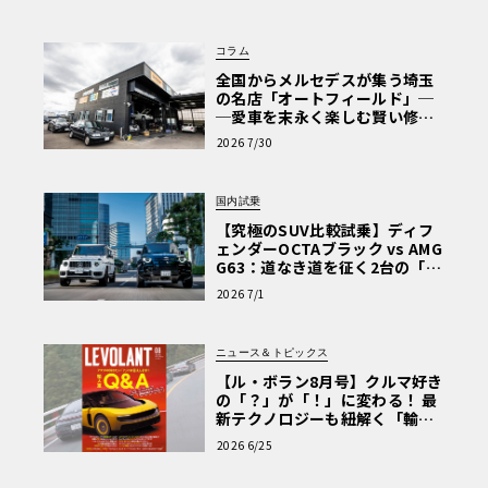
Why? Hyundai?】〈PR〉
モデルチェンジ並みと言っても良いほどに刷新された。変
更部位はなんと6500箇所に及ぶという。特に変わったのが
コラム
エンジンで、C200は1.5Lターボというダウンサイジングエ
全国からメルセデスが集う埼玉
の名店「オートフィールド」─
ンジンに換装。「BSG（ベルトドリブン・スターター・ジ
─愛車を末永く楽しむ賢い修理
ェネレーター）」によるマイルドハイブリッドを搭載した
術と、プロがフックス製オイル
2026 7/30
ことも話題になった。
を選ぶ理由〈PR〉
国内試乗
・ステーションワゴンやクーペ、カブリオレなど豊富なボ
【究極のSUV比較試乗】ディフ
ディバリエーションを用意
ェンダーOCTAブラック vs AMG
G63：道なき道を征く2台の「対
極的アプローチ」
2026 7/1
ニュース＆トピックス
【ル・ボラン8月号】クルマ好き
の「？」が「！」に変わる！ 最
新テクノロジーも紐解く「輸入
車Q&A」
2026 6/25