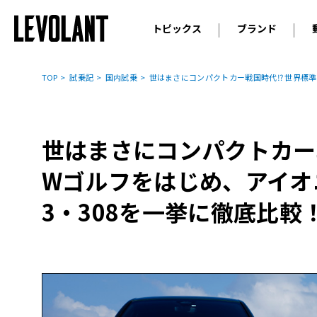
トピックス
ブランド
輸入車
アウデ
ニュース
TOP
試乗記
国内試乗
世はまさにコンパクトカー戦国時代⁉ 世界標準
スクープ
メルセ
試乗
アルピ
コラム
世はまさにコンパクトカー
プジョ
アルフ
Wゴルフをはじめ、アイオ
ランボ
3・308を一挙に徹底比較
ベント
ランド
MINI
ボルボ
ジープ