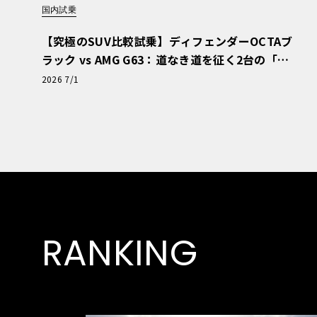
国内試乗
【究極のSUV比較試乗】ディフェンダーOCTAブ
ラック vs AMG G63：道なき道を征く2台の「対
極的アプローチ」
2026 7/1
RANKING