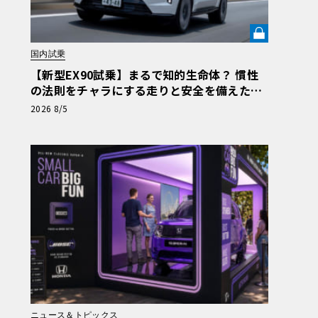
国内試乗
【新型EX90試乗】まるで知的生命体？ 慣性
の法則をチャラにする走りと安全を備えた、
ボルボ新旗艦EVの結論《LE VOLANT LAB》
2026 8/5
ニュース＆トピックス