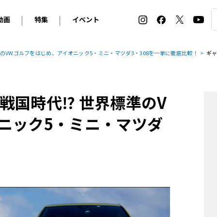
動画
特集
イベント
ィ
BMW
アルピナ
オリジナル動画
2026 サマータイヤ＆ホイール バイヤーズガイド
ル・ボラン カーズ・ミート2026横浜
のVWゴルフをはじめ、アイオニック5・ミニ・マツダ3・308を一挙に徹底比較！
ギ
2025-2026 冬 スタッドレス＆ウインタータイヤ バイヤ
SNOW EXPERIENCE in TOGAKUSHI SKI FIE
デス・ベンツ
ポルシェ
フォルクスワーゲン
ホイールカタログ2025-2026冬
EV:LIFE FUTAKO TAMAGAWA 2026
ーヌ
シトロエン
DSオートモビル
ホイールカタログ
EV:LIFE KOBE 2025
戦国時代⁉ 世界標準のV
ー
ルノー
アバルト
タイヤ特集
ル・ボラン カーズ・ミート2025横浜
ァ・ロメオ
フェラーリ
フィアット
ニック5・ミニ・マツダ
ルギーニ
マセラティ
アストン・マーティン
！
レー
ケータハム
ジャガー
ローバー
ロータス
マクラーレン
モーガン
ロールス・ロイス
キャデラック
シボレー
テスラ
ヒョンデ