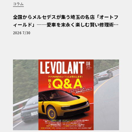
コラム
全国からメルセデスが集う埼玉の名店「オートフ
ィールド」──愛車を末永く楽しむ賢い修理術
と、プロがフックス製オイルを選ぶ理由〈PR〉
2026 7/30