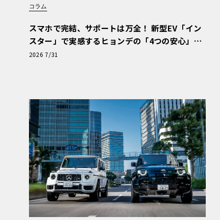
コラム
スマホで完結、サポートは万全！ 新型EV「イン
スター」で実感するヒョンデの「4つの安心」
【第1回・ヒョンデ6つの疑問：Why? Hyunda
2026 7/31
i?】〈PR〉