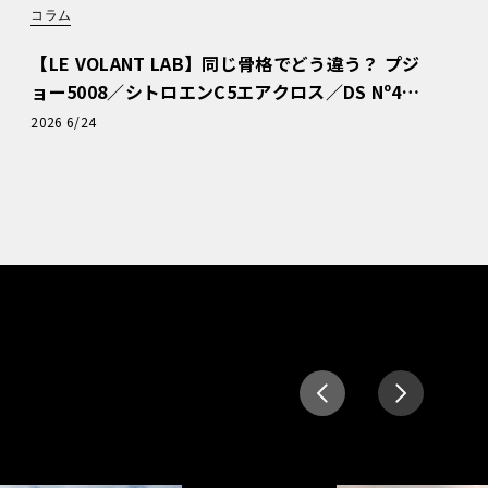
コラム
【LE VOLANT LAB】同じ骨格でどう違う？ プジ
ョー5008／シトロエンC5エアクロス／DS Nº4
読者一気乗りレポート
2026 6/24