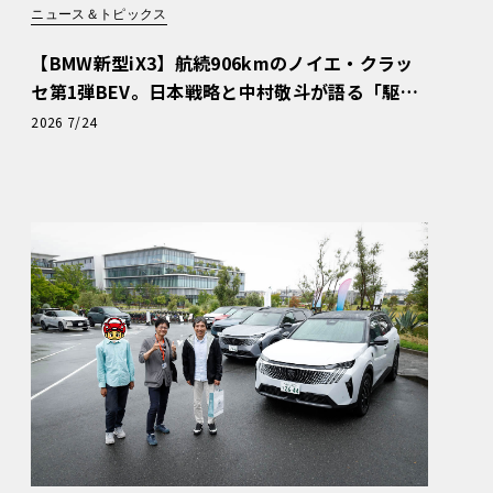
ニュース＆トピックス
【BMW新型iX3】航続906kmのノイエ・クラッ
セ第1弾BEV。日本戦略と中村敬斗が語る「駆け
ぬける歓び」
2026 7/24