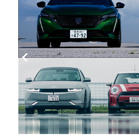
BYD
その
国産車
レクサ
ホンダ
三菱
光岡
その