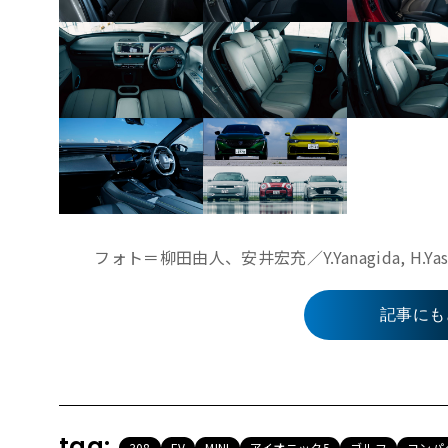
フォト＝柳田由人、安井宏充／Y.Yanagida, H.Ya
記事にも
tag:
308
EV
MINI
アイオニック5
ゴルフ
コンパ