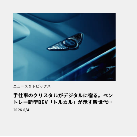
【画像38枚】
ニュース＆トピックス
手仕事のクリスタルがデジタルに宿る。ベン
トレー新型BEV「トルカル」が示す新世代ラ
グジュアリー
2026 8/4