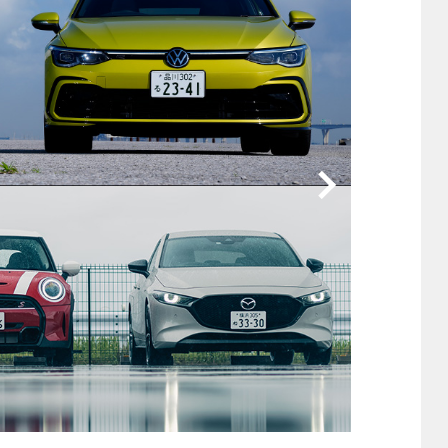
他
ス
トヨタ
日産
スバル
マツダ
ダイハツ
スズキ
他