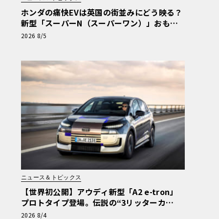
ホンダの痛快EVは英国の街並みにどう映る？
新型「スーパーN（スーパーワン）」おもち
ゃ箱ツアーの全貌
2026 8/5
ニュース＆トピックス
【世界初公開】アウディ新型「A2 e-tron」
プロトタイプ登場。伝説の“3リッターカ
ー”が最高効率エントリーBEVとして復活
2026 8/4