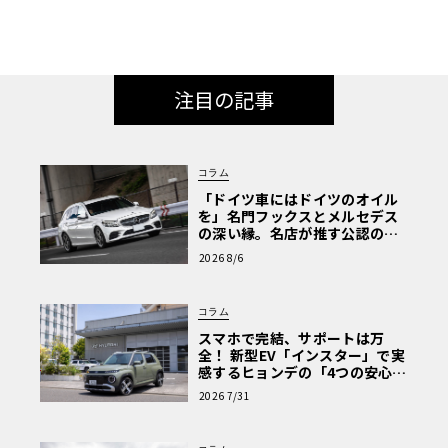
注目の記事
コラム
「ドイツ車にはドイツのオイル
を」名門フックスとメルセデス
の深い縁。名店が推す公認の安
心と、Cクラスで味わうシルキー
2026 8/6
な走り〈PR〉
コラム
スマホで完結、サポートは万
全！ 新型EV「インスター」で実
感するヒョンデの「4つの安心」
【第1回・ヒョンデ6つの疑問：
2026 7/31
Why? Hyundai?】〈PR〉