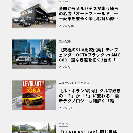
コラム
全国からメルセデスが集う埼玉
の名店「オートフィールド」─
─愛車を末永く楽しむ賢い修理
術と、プロがフックス製オイル
2026 7/30
を選ぶ理由〈PR〉
国内試乗
【究極のSUV比較試乗】ディフ
ェンダーOCTAブラック vs AMG
G63：道なき道を征く2台の「対
極的アプローチ」
2026 7/1
ニュース＆トピックス
【ル・ボラン8月号】クルマ好き
の「？」が「！」に変わる！ 最
新テクノロジーも紐解く「輸入
車Q&A」
2026 6/25
コラム
【LE VOLANT LAB】同じ骨格