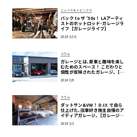
ニュース＆トピックス
バック to ザ ’50s！ LAアーティ
ストのホットロッド･ガレージラ
イフ【ガレージライフ】
2024 3/16
コラム
ガレージとは､愛車と趣味を楽し
むためのスペース！ こだわりと
個性が反映されたガレージ｡【ガ
レージライフ】
2024 3/9
コラム
ダットサン&VW！ D.I.Y. で自ら
仕上げた､旧車好き施主自慢のア
イディアガレージ｡【ガレージラ
イフ】
2024 3/2