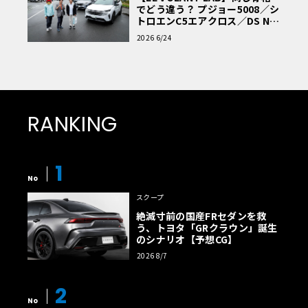
でどう違う？ プジョー5008／シ
トロエンC5エアクロス／DS Nº4
読者一気乗りレポート
2026 6/24
RANKING
1
No
スクープ
絶滅寸前の国産FRセダンを救
う、トヨタ「GRクラウン」誕生
のシナリオ【予想CG】
2026 8/7
2
No