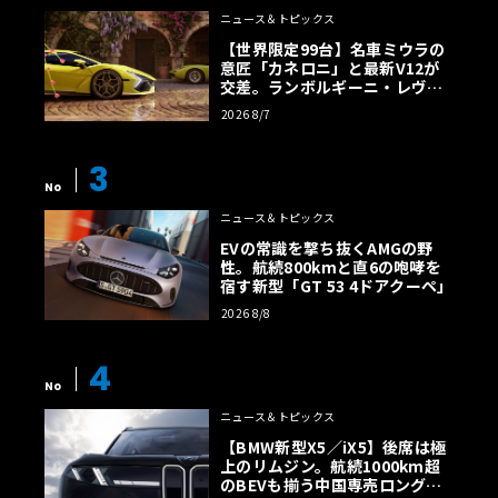
ニュース＆トピックス
【世界限定99台】名車ミウラの
意匠「カネロニ」と最新V12が
交差。ランボルギーニ・レヴエ
ルトに60周年記念車が登場
2026 8/7
3
No
ニュース＆トピックス
EVの常識を撃ち抜くAMGの野
性。航続800kmと直6の咆哮を
宿す新型「GT 53 4ドアクーペ」
2026 8/8
4
No
ニュース＆トピックス
【BMW新型X5／iX5】後席は極
上のリムジン。航続1000km超
のBEVも揃う中国専売ロング仕