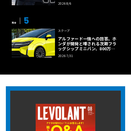
様の全貌
2026 8/6
5
No
スクープ
アルファード一強への回答。ホ
ンダが開発と噂される次期フラ
ッグシップミニバン、800万円
超の勝算【予想CG】
2026 7/31