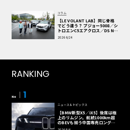
コラム
【LE VOLANT LAB】同じ骨格
でどう違う？ プジョー5008／シ
トロエンC5エアクロス／DS Nº4
読者一気乗りレポート
2026 6/24
RANKING
1
No
ニュース＆トピックス
【BMW新型X5／iX5】後席は極
上のリムジン。航続1000km超
のBEVも揃う中国専売ロング仕
様の全貌
2026 8/6