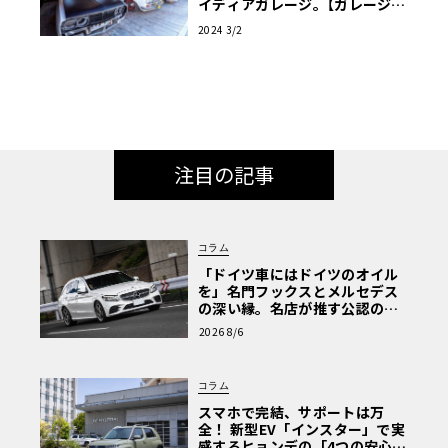
イディアガレージ｡【ガレージラ
イフ】
2024 3/2
注目の記事
コラム
「ドイツ車にはドイツのオイル
を」名門フックスとメルセデス
の深い縁。名店が推す公認の安
心と、Cクラスで味わうシルキー
2026 8/6
な走り〈PR〉
コラム
スマホで完結、サポートは万
全！ 新型EV「インスター」で実
感するヒョンデの「4つの安心」