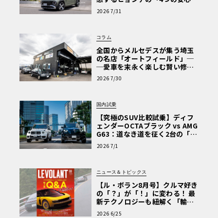
【第1回・ヒョンデ6つの疑問：
2026 7/31
Why? Hyundai?】〈PR〉
コラム
全国からメルセデスが集う埼玉
の名店「オートフィールド」─
─愛車を末永く楽しむ賢い修理
術と、プロがフックス製オイル
2026 7/30
を選ぶ理由〈PR〉
国内試乗
【究極のSUV比較試乗】ディフ
ェンダーOCTAブラック vs AMG
G63：道なき道を征く2台の「対
極的アプローチ」
2026 7/1
ニュース＆トピックス
【ル・ボラン8月号】クルマ好き
の「？」が「！」に変わる！ 最
新テクノロジーも紐解く「輸入
車Q&A」
2026 6/25