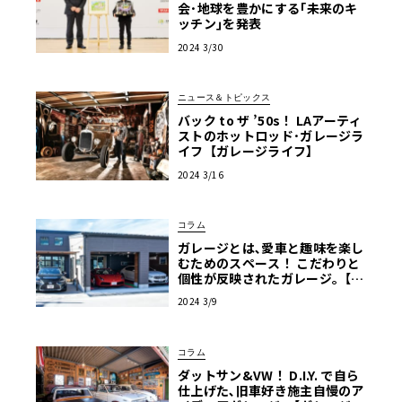
会･地球を豊かにする｢未来のキ
ッチン｣を発表
2024 3/30
ニュース＆トピックス
バック to ザ ’50s！ LAアーティ
ストのホットロッド･ガレージラ
イフ【ガレージライフ】
2024 3/16
コラム
ガレージとは､愛車と趣味を楽し
むためのスペース！ こだわりと
個性が反映されたガレージ｡【ガ
レージライフ】
2024 3/9
コラム
ダットサン&VW！ D.I.Y. で自ら
仕上げた､旧車好き施主自慢のア