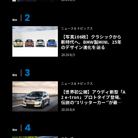
2
No
ニュース＆トピックス
【写真106枚】クラシックから
新時代へ。BMW製MINI、25年
のデザイン進化を辿る
2026 8/3
3
No
ニュース＆トピックス
【世界初公開】アウディ新型「A
2 e-tron」プロトタイプ登場。
伝説の“3リッターカー”が最高
効率エントリーBEVとして復活
2026 8/4
【画像38枚】
4
No