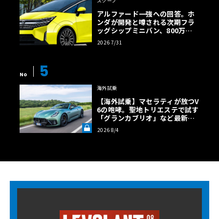
スクープ
アルファード一強への回答。ホ
ンダが開発と噂される次期フラ
ッグシップミニバン、800万円
超の勝算【予想CG】
2026 7/31
5
No
海外試乗
【海外試乗】マセラティが放つV
6の咆哮。聖地トリエステで試す
「グランカブリオ」など最新ト
ロフェオ3台の官能評価《LE VO
2026 8/4
LANT LAB》