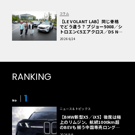
コラム
【LE VOLANT LAB】同じ骨格
でどう違う？ プジョー5008／シ
トロエンC5エアクロス／DS Nº4
読者一気乗りレポート
2026 6/24
RANKING
1
No
ニュース＆トピックス
【BMW新型X5／iX5】後席は極
上のリムジン。航続1000km超
のBEVも揃う中国専売ロング仕
様の全貌
2026 8/6