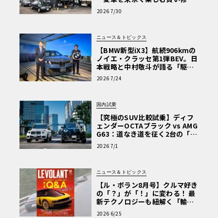
術と、プロがフックス製オイル
2026 7/30
を選ぶ理由〈PR〉
ニュース＆トピックス
【BMW新型iX3】航続906kmの
ノイエ・クラッセ第1弾BEV。日
本戦略と中村敬斗が語る「駆け
ぬける歓び」
2026 7/24
国内試乗
【究極のSUV比較試乗】ディフ
ェンダーOCTAブラック vs AMG
G63：道なき道を征く2台の「対
極的アプローチ」
2026 7/1
ニュース＆トピックス
【ル・ボラン8月号】クルマ好き
の「？」が「！」に変わる！ 最
新テクノロジーも紐解く「輸入
車Q&A」
2026 6/25