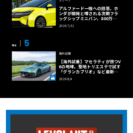
スクープ
アルファード一強への回答。ホ
ンダが開発と噂される次期フラ
ッグシップミニバン、800万円
超の勝算【予想CG】
2026 7/31
5
No
海外試乗
【海外試乗】マセラティが放つV
6の咆哮。聖地トリエステで試す
「グランカブリオ」など最新ト
ロフェオ3台の官能評価《LE VO
2026 8/4
LANT LAB》