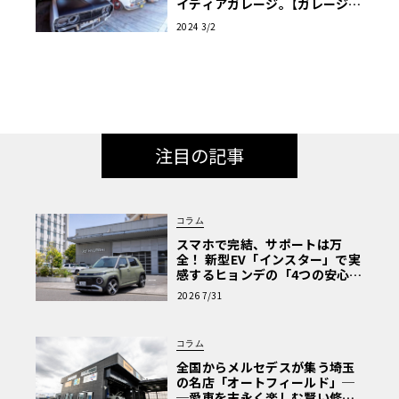
イディアガレージ｡【ガレージラ
イフ】
2024 3/2
注目の記事
コラム
スマホで完結、サポートは万
全！ 新型EV「インスター」で実
感するヒョンデの「4つの安心」
【第1回・ヒョンデ6つの疑問：
2026 7/31
Why? Hyundai?】〈PR〉
コラム
全国からメルセデスが集う埼玉
の名店「オートフィールド」─
─愛車を末永く楽しむ賢い修理