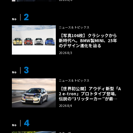
2
No
ニュース＆トピックス
【写真106枚】クラシックから
新時代へ。BMW製MINI、25年
のデザイン進化を辿る
2026 8/3
3
No
ニュース＆トピックス
【世界初公開】アウディ新型「A
2 e-tron」プロトタイプ登場。
伝説の“3リッターカー”が最高
効率エントリーBEVとして復活
2026 8/4
【画像38枚】
4
No