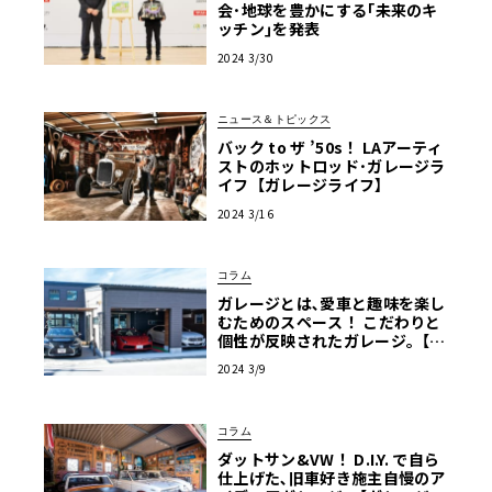
会･地球を豊かにする｢未来のキ
ッチン｣を発表
2024 3/30
ニュース＆トピックス
バック to ザ ’50s！ LAアーティ
ストのホットロッド･ガレージラ
イフ【ガレージライフ】
2024 3/16
コラム
ガレージとは､愛車と趣味を楽し
むためのスペース！ こだわりと
個性が反映されたガレージ｡【ガ
レージライフ】
2024 3/9
コラム
ダットサン&VW！ D.I.Y. で自ら
仕上げた､旧車好き施主自慢のア