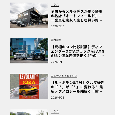
コラム
全国からメルセデスが集う埼玉
の名店「オートフィールド」─
─愛車を末永く楽しむ賢い修理
術と、プロがフックス製オイル
2026 7/30
を選ぶ理由〈PR〉
国内試乗
【究極のSUV比較試乗】ディフ
ェンダーOCTAブラック vs AMG
G63：道なき道を征く2台の「対
極的アプローチ」
2026 7/1
ニュース＆トピックス
【ル・ボラン8月号】クルマ好き
の「？」が「！」に変わる！ 最
新テクノロジーも紐解く「輸入
車Q&A」
2026 6/25
コラム