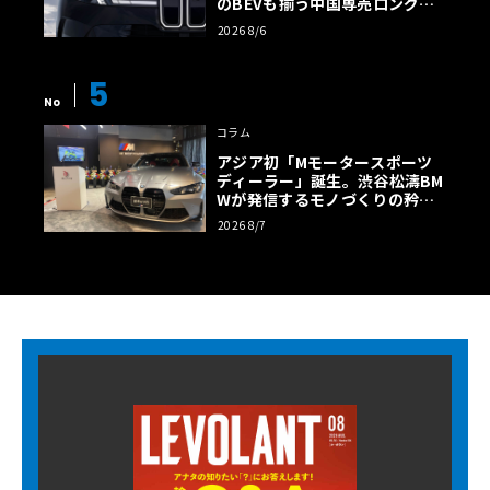
のBEVも揃う中国専売ロング仕
様の全貌
2026 8/6
5
No
コラム
アジア初「Mモータースポーツ
ディーラー」誕生。渋谷松濤BM
Wが発信するモノづくりの矜持
【木下隆之コラム】
2026 8/7