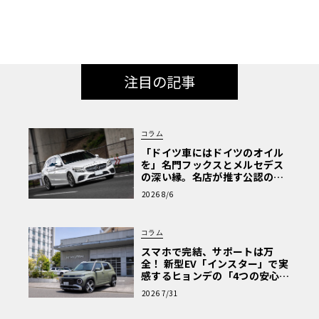
注目の記事
コラム
「ドイツ車にはドイツのオイル
を」名門フックスとメルセデス
の深い縁。名店が推す公認の安
心と、Cクラスで味わうシルキー
2026 8/6
な走り〈PR〉
コラム
スマホで完結、サポートは万
全！ 新型EV「インスター」で実
感するヒョンデの「4つの安心」
【第1回・ヒョンデ6つの疑問：
2026 7/31
Why? Hyundai?】〈PR〉