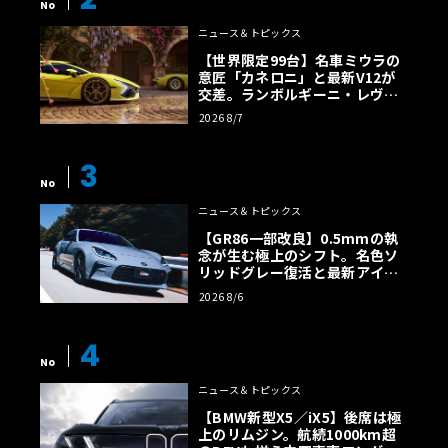
No
ニュース＆トピックス
【世界限定99台】名車ミウラの
意匠「カネロニ」と最新V12が
交差。ランボルギーニ・レヴエ
ルトに60周年記念車が登場
2026 8/7
3
No
ニュース＆トピックス
【GR86一部改良】0.5mmの執
念が生む極上のシフト。名色ソ
リッドグレー復活と最新アイサ
イトでFRの極みへ
2026 8/6
4
No
ニュース＆トピックス
【BMW新型X5／iX5】後席は極
上のリムジン。航続1000km超