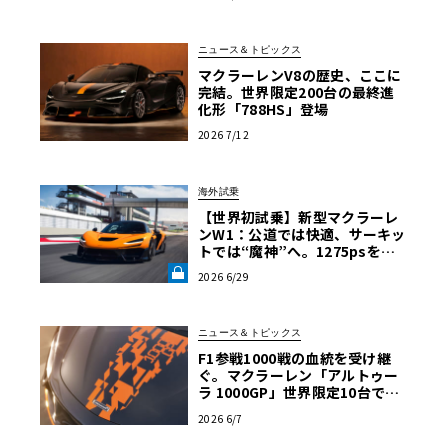
【グッドウッドFoS 2026】《LE
VOLANT LAB》
ニュース＆トピックス
マクラーレンV8の歴史、ここに
完結。世界限定200台の最終進
化形「788HS」登場
2026 7/12
海外試乗
【世界初試乗】新型マクラーレ
ンW1：公道では快適、サーキッ
トでは“魔神”へ。1275psを後
輪で操るハイパーカーの限界域
2026 6/29
《LE VOLANT LAB》
ニュース＆トピックス
F1参戦1000戦の血統を受け継
ぐ。マクラーレン「アルトゥー
ラ 1000GP」世界限定10台で発
表
2026 6/7