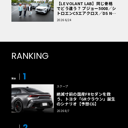
【LE VOLANT LAB】同じ骨格
でどう違う？ プジョー5008／シ
トロエンC5エアクロス／DS Nº4
読者一気乗りレポート
2026 6/24
RANKING
1
No
スクープ
絶滅寸前の国産FRセダンを救
う、トヨタ「GRクラウン」誕生
のシナリオ【予想CG】
2026 8/7
2