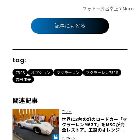
フォト＝茂呂幸正 Y.Moro
記事にもどる
tag:
750S
オプション
マクラーレン
マクラーレン750S
吉田由美
関連記事
コラム
世界に3台の幻のロードカー「マ
クラーレンM6GT」をMSOが完
全レストア。王道のオレンジで
はなく“白”を纏って蘇った真意
2026 8/2