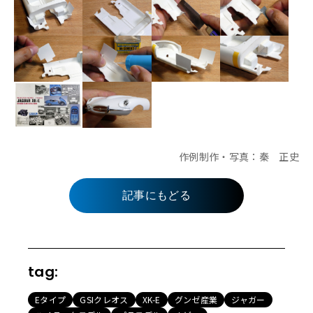
作例制作・写真：秦 正史
記事にもどる
tag:
Eタイプ
GSIクレオス
XK-E
グンゼ産業
ジャガー