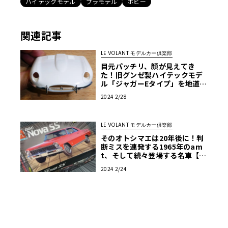
ハイテックモデル
プラモデル
ホビー
関連記事
LE VOLANT モデルカー俱楽部
目元パッチリ、顔が見えてき
た！旧グンゼ製ハイテックモデ
ル「ジャガーEタイプ」を地道に
作ってみる・第20回
2024 2/28
LE VOLANT モデルカー俱楽部
そのオトシマエは20年後に！判
断ミスを連発する1965年のam
t、そして続々登場する名車【ア
メリカンカープラモ・クロニク
2024 2/24
ル】第21回