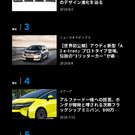
のデザイン進化を辿る
2026 8/3
3
No
ニュース＆トピックス
【世界初公開】アウディ新型「A
2 e-tron」プロトタイプ登場。
伝説の“3リッターカー”が最高
効率エントリーBEVとして復活
2026 8/4
【画像38枚】
4
No
スクープ
アルファード一強への回答。ホ
ンダが開発と噂される次期フラ
ッグシップミニバン、800万円
超の勝算【予想CG】
2026 7/31
5