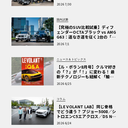
術と、プロがフックス製オイル
2026 7/30
を選ぶ理由〈PR〉
国内試乗
【究極のSUV比較試乗】ディフ
ェンダーOCTAブラック vs AMG
G63：道なき道を征く2台の「対
極的アプローチ」
2026 7/1
ニュース＆トピックス
【ル・ボラン8月号】クルマ好き
の「？」が「！」に変わる！ 最
新テクノロジーも紐解く「輸入
車Q&A」
2026 6/25
コラム
【LE VOLANT LAB】同じ骨格
でどう違う？ プジョー5008／シ
トロエンC5エアクロス／DS Nº4
読者一気乗りレポート
2026 6/24