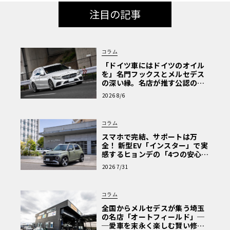
注目の記事
コラム
「ドイツ車にはドイツのオイル
を」名門フックスとメルセデス
の深い縁。名店が推す公認の安
心と、Cクラスで味わうシルキー
2026 8/6
な走り〈PR〉
コラム
スマホで完結、サポートは万
全！ 新型EV「インスター」で実
感するヒョンデの「4つの安心」
【第1回・ヒョンデ6つの疑問：
2026 7/31
Why? Hyundai?】〈PR〉
コラム
全国からメルセデスが集う埼玉
の名店「オートフィールド」─
─愛車を末永く楽しむ賢い修理