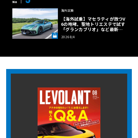
No
海外試乗
【海外試乗】マセラティが放つV
6の咆哮。聖地トリエステで試す
「グランカブリオ」など最新ト
ロフェオ3台の官能評価《LE VO
2026 8/4
LANT LAB》