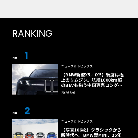
RANKING
1
No
ニュース＆トピックス
【BMW新型X5／iX5】後席は極
上のリムジン。航続1000km超
のBEVも揃う中国専売ロング仕
様の全貌
2026 8/6
2
No
ニュース＆トピックス
【写真106枚】クラシックから
新時代へ。BMW製MINI、25年