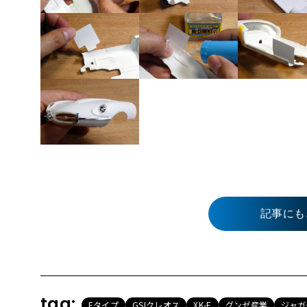
記事にも
tag:
Eタイプ
GSIクレオス
XK-E
グンゼ産業
ジャガ