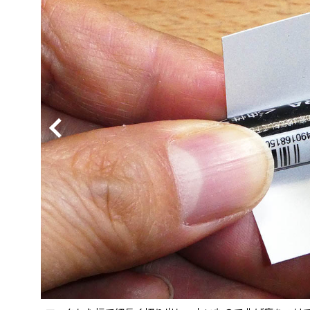
BYD
その
国産車
レクサ
ホンダ
三菱
光岡
その