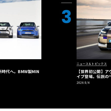
3
ニュース＆トピックス
時代へ。BMW製MIN
【世界初公開】アウデ
イプ登場。伝説の
リーBEVとして復
2026 8/4