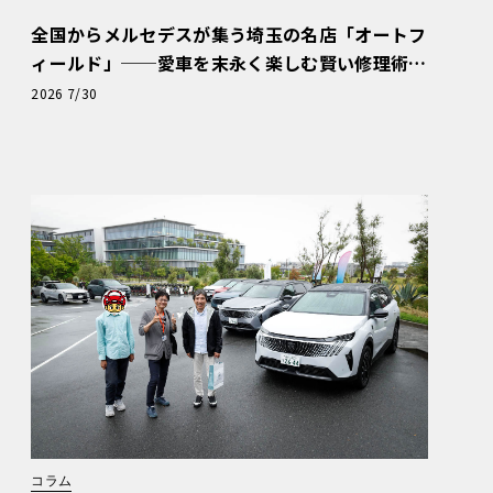
全国からメルセデスが集う埼玉の名店「オートフ
ィールド」──愛車を末永く楽しむ賢い修理術
と、プロがフックス製オイルを選ぶ理由〈PR〉
2026 7/30
コラム