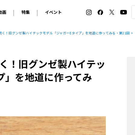
動画
特集
イベント
ィ
BMW
アルピナ
オリジナル動画
2026 サマータイヤ＆ホイール バイヤーズガイド
ル・ボラン カーズ・ミート2026横浜
続く！旧グンゼ製ハイテックモデル「ジャガーEタイプ」を地道に作ってみる・第21回
2025-2026 冬 スタッドレス＆ウインタータイヤ バイヤ
SNOW EXPERIENCE in TOGAKUSHI SKI FIE
デス・ベンツ
ポルシェ
フォルクスワーゲン
ホイールカタログ2025-2026冬
EV:LIFE FUTAKO TAMAGAWA 2026
ーヌ
シトロエン
DSオートモビル
ホイールカタログ
EV:LIFE KOBE 2025
く！旧グンゼ製ハイテッ
ー
ルノー
アバルト
タイヤ特集
ル・ボラン カーズ・ミート2025横浜
ァ・ロメオ
フェラーリ
フィアット
プ」を地道に作ってみ
ルギーニ
マセラティ
アストン・マーティン
レー
ケータハム
ジャガー
ローバー
ロータス
マクラーレン
モーガン
ロールス・ロイス
キャデラック
シボレー
テスラ
ヒョンデ