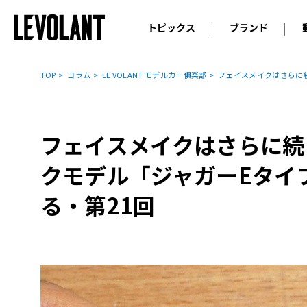
トピックス
ブランド
輸入車
アウデ
ニュース
TOP
コラム
LE VOLANT モデルカー俱楽部
フェイスメイクはさらに
スクープ
メルセ
試乗
アルピ
コラム
フェイスメイクはさらに続
プジョ
アルフ
クモデル「ジャガーEタイ
ランボ
る・第21回
ベント
ランド
MINI
ボルボ
ジープ