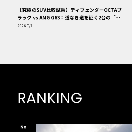
【究極のSUV比較試乗】ディフェンダーOCTAブ
ラック vs AMG G63：道なき道を征く2台の「対
極的アプローチ」
2026 7/1
RANKING
No