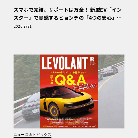
スマホで完結、サポートは万全！ 新型EV「イン
スター」で実感するヒョンデの「4つの安心」
【第1回・ヒョンデ6つの疑問：Why? Hyunda
2026 7/31
i?】〈PR〉
ニュース＆トピックス