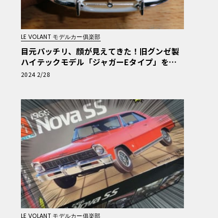
LE VOLANT モデルカー俱楽部
目元パッチリ、顔が見えてきた！旧グンゼ製
ハイテックモデル「ジャガーEタイプ」を地
道に作ってみる・第20回
2024 2/28
LE VOLANT モデルカー俱楽部