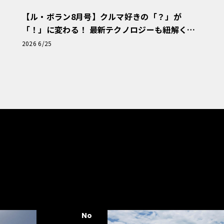
【ル・ボラン8月号】クルマ好きの「？」が
「！」に変わる！ 最新テクノロジーも紐解く
「輸入車Q&A」
2026 6/25
No