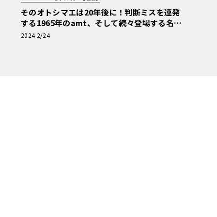
そのオトシマエは20年後に！判断ミスを連発
する1965年のamt、そして続々登場する名車
【アメリカンカープラモ・クロニクル】第21
2024 2/24
回