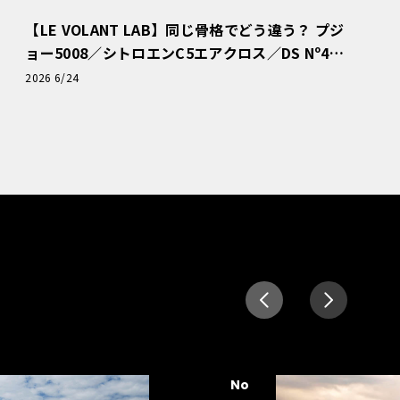
【LE VOLANT LAB】同じ骨格でどう違う？ プジ
ョー5008／シトロエンC5エアクロス／DS Nº4
読者一気乗りレポート
2026 6/24
No