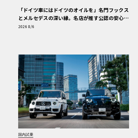
「ドイツ車にはドイツのオイルを」名門フックス
とメルセデスの深い縁。名店が推す公認の安心
と、Cクラスで味わうシルキーな走り〈PR〉
2026 8/6
国内試乗