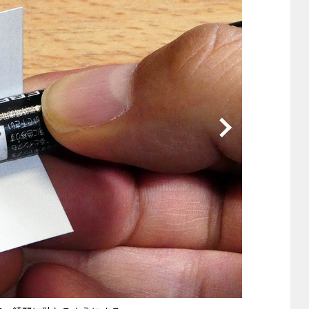
他
ス
トヨタ
日産
スバル
マツダ
ダイハツ
スズキ
他