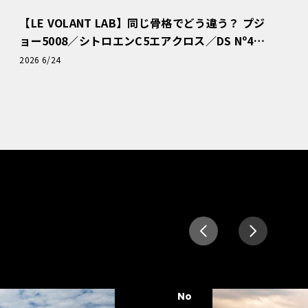
【LE VOLANT LAB】同じ骨格でどう違う？ プジ
ョー5008／シトロエンC5エアクロス／DS Nº4
読者一気乗りレポート
2026 6/24
No