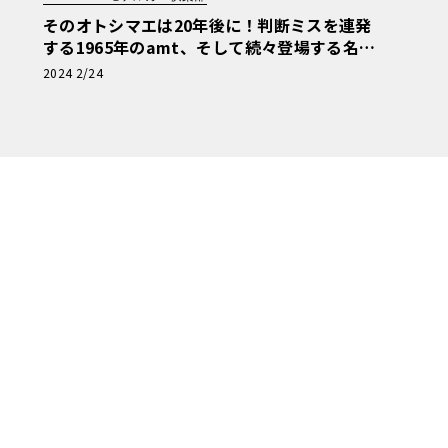
そのオトシマエは20年後に！判断ミスを連発
する1965年のamt、そして続々登場する名車
【アメリカンカープラモ・クロニクル】第21
2024 2/24
回