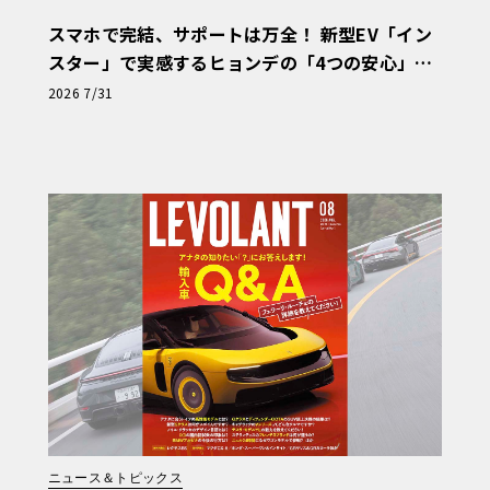
スマホで完結、サポートは万全！ 新型EV「イン
スター」で実感するヒョンデの「4つの安心」
【第1回・ヒョンデ6つの疑問：Why? Hyunda
2026 7/31
i?】〈PR〉
ニュース＆トピックス