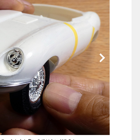
他
ス
トヨタ
日産
スバル
マツダ
ダイハツ
スズキ
他