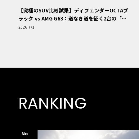
【究極のSUV比較試乗】ディフェンダーOCTAブ
ラック vs AMG G63：道なき道を征く2台の「対
極的アプローチ」
2026 7/1
RANKING
No