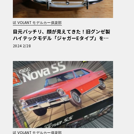
LE VOLANT モデルカー俱楽部
目元パッチリ、顔が見えてきた！旧グンゼ製
ハイテックモデル「ジャガーEタイプ」を地
道に作ってみる・第20回
2024 2/28
LE VOLANT モデルカー俱楽部