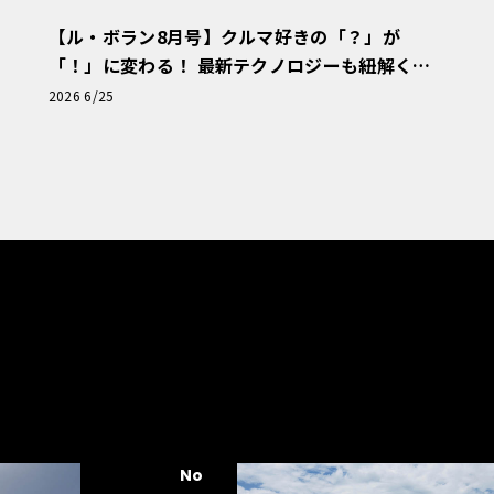
【ル・ボラン8月号】クルマ好きの「？」が
「！」に変わる！ 最新テクノロジーも紐解く
「輸入車Q&A」
2026 6/25
No