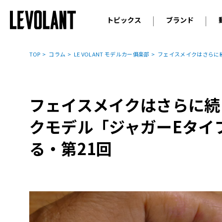
トピックス
ブランド
輸入車
アウデ
ニュース
TOP
コラム
LE VOLANT モデルカー俱楽部
フェイスメイクはさらに
スクープ
メルセ
試乗
アルピ
コラム
フェイスメイクはさらに続
プジョ
アルフ
クモデル「ジャガーEタイ
ランボ
る・第21回
ベント
ランド
MINI
ボルボ
ジープ