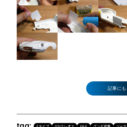
記事にも
tag:
Eタイプ
GSIクレオス
XK-E
グンゼ産業
ジャガ