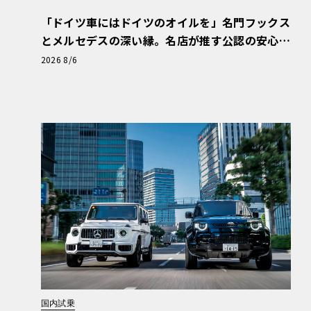
「ドイツ車にはドイツのオイルを」名門フックス
とメルセデスの深い縁。名店が推す公認の安心
と、Cクラスで味わうシルキーな走り〈PR〉
2026 8/6
国内試乗