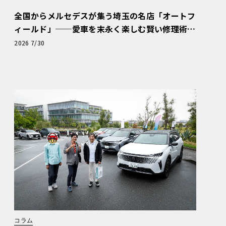
全国からメルセデスが集う埼玉の名店「オートフ
ィールド」──愛車を末永く楽しむ賢い修理術
と、プロがフックス製オイルを選ぶ理由〈PR〉
2026 7/30
コラム