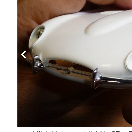
BYD
その
国産車
レクサ
ホンダ
三菱
光岡
その