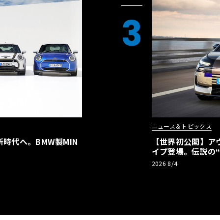
3
ニュース＆トピックス
時代へ。BMW製MIN
【世界初公開】アウデ
イプ登場。伝説の
リーBEVとして復
2026 8/4