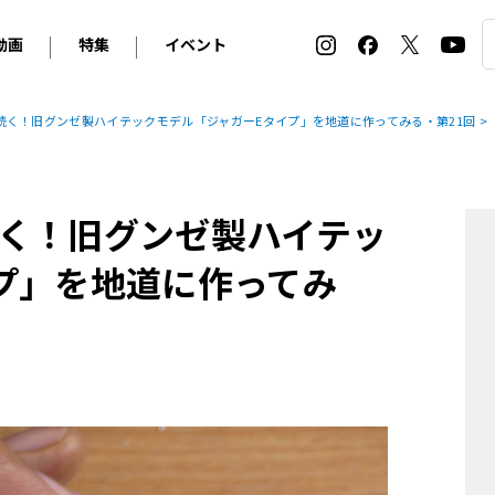
動画
特集
イベント
ィ
BMW
アルピナ
オリジナル動画
2026 サマータイヤ＆ホイール バイヤーズガイド
ル・ボラン カーズ・ミート2026横浜
続く！旧グンゼ製ハイテックモデル「ジャガーEタイプ」を地道に作ってみる・第21回
2025-2026 冬 スタッドレス＆ウインタータイヤ バイヤ
SNOW EXPERIENCE in TOGAKUSHI SKI FIE
デス・ベンツ
ポルシェ
フォルクスワーゲン
ホイールカタログ2025-2026冬
EV:LIFE FUTAKO TAMAGAWA 2026
ーヌ
シトロエン
DSオートモビル
ホイールカタログ
EV:LIFE KOBE 2025
く！旧グンゼ製ハイテッ
ー
ルノー
アバルト
タイヤ特集
ル・ボラン カーズ・ミート2025横浜
ァ・ロメオ
フェラーリ
フィアット
プ」を地道に作ってみ
ルギーニ
マセラティ
アストン・マーティン
レー
ケータハム
ジャガー
ローバー
ロータス
マクラーレン
モーガン
ロールス・ロイス
キャデラック
シボレー
テスラ
ヒョンデ