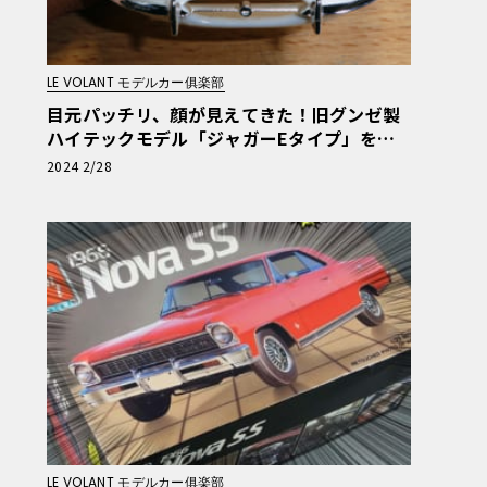
LE VOLANT モデルカー俱楽部
目元パッチリ、顔が見えてきた！旧グンゼ製
ハイテックモデル「ジャガーEタイプ」を地
道に作ってみる・第20回
2024 2/28
LE VOLANT モデルカー俱楽部