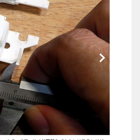
他
ス
トヨタ
日産
スバル
マツダ
ダイハツ
スズキ
他