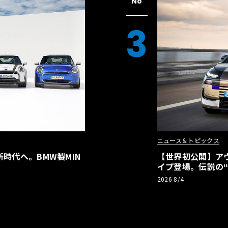
No
3
ニュース＆トピックス
時代へ。BMW製MIN
【世界初公開】アウデ
イプ登場。伝説の
リーBEVとして復
2026 8/4