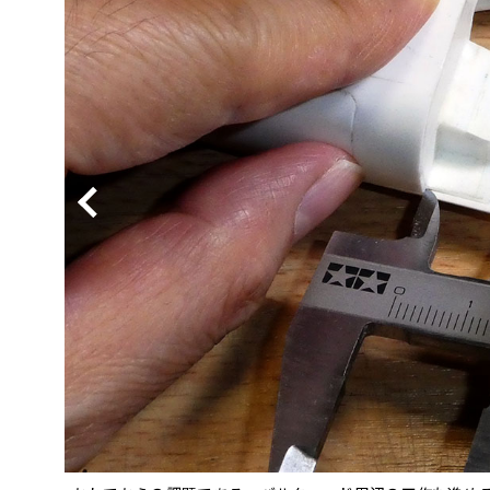
BYD
その
国産車
レクサ
ホンダ
三菱
光岡
その