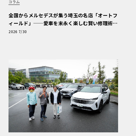
コラム
全国からメルセデスが集う埼玉の名店「オートフ
ィールド」──愛車を末永く楽しむ賢い修理術
と、プロがフックス製オイルを選ぶ理由〈PR〉
2026 7/30