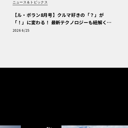
ニュース＆トピックス
【ル・ボラン8月号】クルマ好きの「？」が
「！」に変わる！ 最新テクノロジーも紐解く
「輸入車Q&A」
2026 6/25