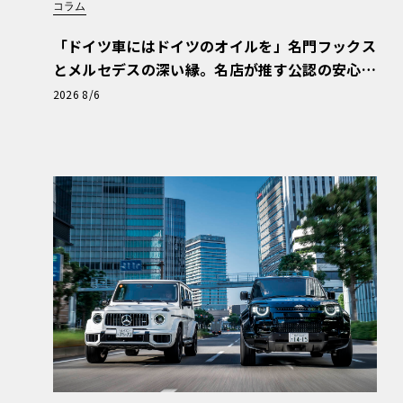
コラム
「ドイツ車にはドイツのオイルを」名門フックス
とメルセデスの深い縁。名店が推す公認の安心
と、Cクラスで味わうシルキーな走り〈PR〉
2026 8/6