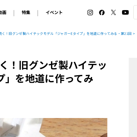
動画
特集
イベント
ィ
BMW
アルピナ
オリジナル動画
2026 サマータイヤ＆ホイール バイヤーズガイド
ル・ボラン カーズ・ミート2026横浜
続く！旧グンゼ製ハイテックモデル「ジャガーEタイプ」を地道に作ってみる・第21回
2025-2026 冬 スタッドレス＆ウインタータイヤ バイヤ
SNOW EXPERIENCE in TOGAKUSHI SKI FIE
デス・ベンツ
ポルシェ
フォルクスワーゲン
ホイールカタログ2025-2026冬
EV:LIFE FUTAKO TAMAGAWA 2026
ーヌ
シトロエン
DSオートモビル
ホイールカタログ
EV:LIFE KOBE 2025
く！旧グンゼ製ハイテッ
ー
ルノー
アバルト
タイヤ特集
ル・ボラン カーズ・ミート2025横浜
ァ・ロメオ
フェラーリ
フィアット
プ」を地道に作ってみ
ルギーニ
マセラティ
アストン・マーティン
レー
ケータハム
ジャガー
ローバー
ロータス
マクラーレン
モーガン
ロールス・ロイス
キャデラック
シボレー
テスラ
ヒョンデ