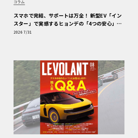
コラム
スマホで完結、サポートは万全！ 新型EV「イン
スター」で実感するヒョンデの「4つの安心」
【第1回・ヒョンデ6つの疑問：Why? Hyunda
2026 7/31
i?】〈PR〉