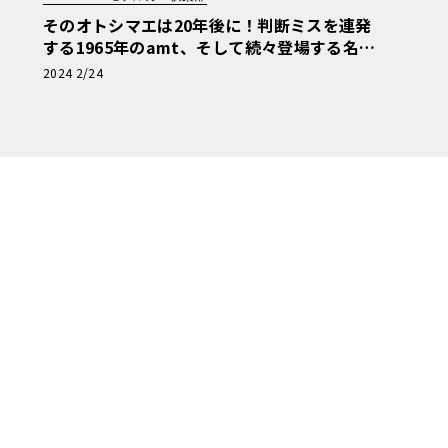
そのオトシマエは20年後に！判断ミスを連発
する1965年のamt、そして続々登場する名車
【アメリカンカープラモ・クロニクル】第21
2024 2/24
回