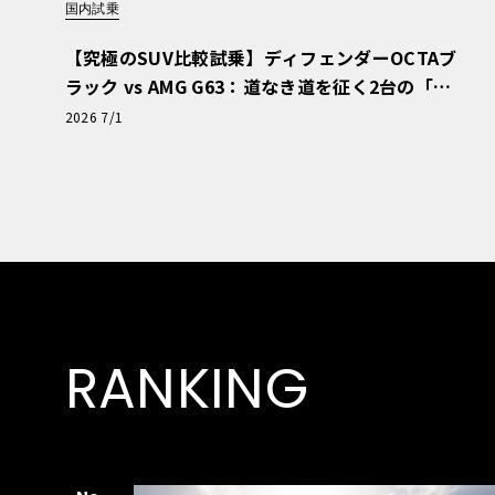
国内試乗
【究極のSUV比較試乗】ディフェンダーOCTAブ
ラック vs AMG G63：道なき道を征く2台の「対
極的アプローチ」
2026 7/1
RANKING