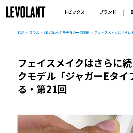
トピックス
ブランド
輸入車
アウデ
ニュース
TOP
コラム
LE VOLANT モデルカー俱楽部
フェイスメイクはさらに
スクープ
メルセ
試乗
アルピ
コラム
フェイスメイクはさらに続
プジョ
アルフ
クモデル「ジャガーEタイ
ランボ
る・第21回
ベント
ランド
MINI
ボルボ
ジープ