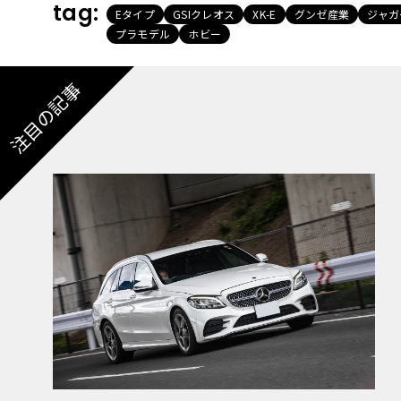
tag:
Eタイプ
GSIクレオス
XK-E
グンゼ産業
ジャガ
プラモデル
ホビー
注目の記事