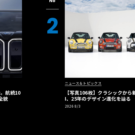
No
2
ニュース＆トピックス
。航続10
【写真106枚】クラシックから新
全貌
I、25年のデザイン進化を辿る
2026 8/3