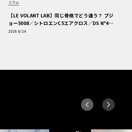
コラム
【LE VOLANT LAB】同じ骨格でどう違う？ プジ
ョー5008／シトロエンC5エアクロス／DS Nº4
読者一気乗りレポート
2026 6/24