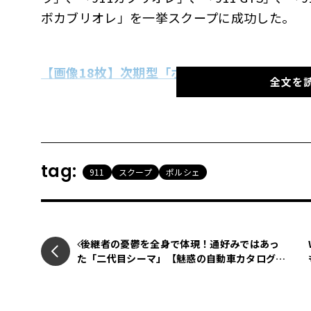
ボカブリオレ」を一挙スクープに成功した。
【画像18枚】次期型「ポルシェ911」6モデ
全文を
すべてのプロトタイプは、偽装の多くが取れて最
デイタイムランニングライトを備える新ヘッド
確な光ビームを提供できる最新のマトリックス
tag:
911
スクープ
ポルシェ
ベースとなる911及び911カブリオレでは、
する一対のスリムな水平バーを備えた、かなり
後継者の憂鬱を全身で体現！通好みではあっ
た「二代目シーマ」【魅惑の自動車カタログ・
る。一方タルガやGTSモデルでは、複数の垂
レミニセンス】第47回
る。これは運転状況に合わせてダウンフォース
可能性が高い。そして最高パフォーマンスのタ