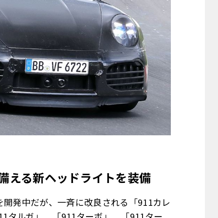
を備える新ヘッドライトを装備
を開発中だが、一斉に改良される「911カレ
911タルガ」、「911ターボ」、「911ター