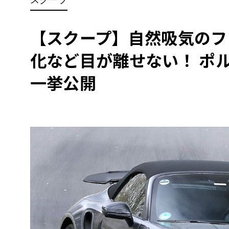
BYD
その
【スクープ】自然吸気のフ
化など目が離せない！ ポル
国産車
レクサ
ホンダ
一挙公開
三菱
光岡
その