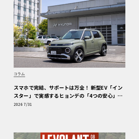
918スパイダーのようなプラグインハイブ
パックが、3.8L水平対向6気筒ツインタ
0Vのシステムではなく、400Vの電気シス
ているが、バッテリーがEVのバッテリーよ
からだ。
コラム
オートマチックを採用、電気モーターと一
超え、700psの到達する可能性もあるとい
スマホで完結、サポートは万全！ 新型EV「イン
スター」で実感するヒョンデの「4つの安心」
【第1回・ヒョンデ6つの疑問：Why? Hyunda
2026 7/31
i?】〈PR〉
デルが先陣を切り今夏、その後順次公開予定