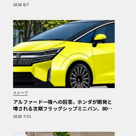
2026 8/7
スクープ
アルファード一強への回答。ホンダが開発と
噂される次期フラッグシップミニバン、800
万円超の勝算【予想CG】
2026 7/31