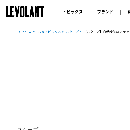
トピックス
ブランド
輸入車
アウデ
ニュース
TOP
ニュース＆トピックス
スクープ
【スクープ】自然吸気のフラット
スクープ
メルセ
試乗
アルピ
コラム
プジョ
アルフ
ランボ
ベント
ランド
MINI
ボルボ
ジープ
スクープ