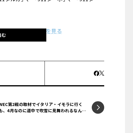
ルのスクープショットを見る
読む
終デザインが見えてきており、同じLED
ライトを装備、内部にはり明るく、より正
LEDテクノロジーが採用されるだろう。
フロントバンパーの巨大エアインテークを二分
エレガントなフロントエンドが見てとれ
WEC第2戦の取材でイタリア・イモラに行く
も、4月なのに道中で吹雪に見舞われるなん
直ヴェンズ（羽のようなもの）を備えてい
て！ フェラーリミュージアムも堪能！【池ノ
を調整することができるアクティブ仕様の
内ミドリのジャーマン日記】
ーボでは、スラットの前にスリムなバーが