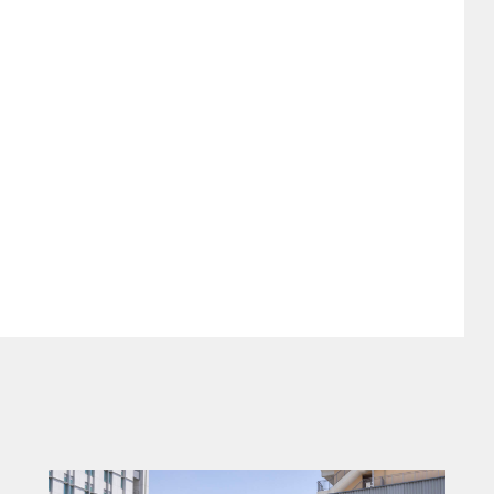
る。
来のアクティブリアスポイラーを装備、ハ
たグリル、デュアルエキゾーストパイプが
ングを廃止し、センターテールライトを備え
全デジタルインストルメントクラスターに
然吸気4.0L水平対向6気筒エンジンの復活が
1世代の後期型以降ターボチャージャー付き
大きなニュースとなるだろう。