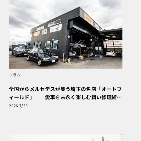
コラム
全国からメルセデスが集う埼玉の名店「オートフ
ィールド」──愛車を末永く楽しむ賢い修理術
と、プロがフックス製オイルを選ぶ理由〈PR〉
2026 7/30