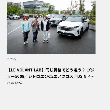
コラム
【LE VOLANT LAB】同じ骨格でどう違う？ プジ
ョー5008／シトロエンC5エアクロス／DS Nº4
読者一気乗りレポート
2026 6/24