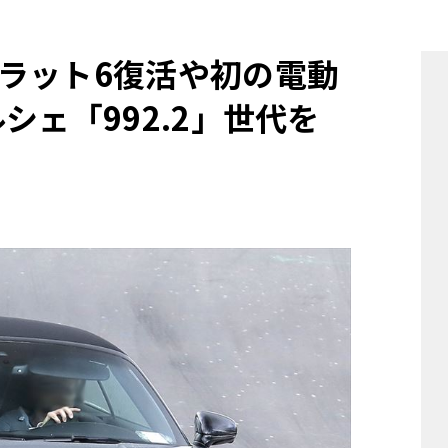
他
ラット6復活や初の電動
シェ「992.2」世代を
ス
トヨタ
日産
スバル
マツダ
ダイハツ
スズキ
他