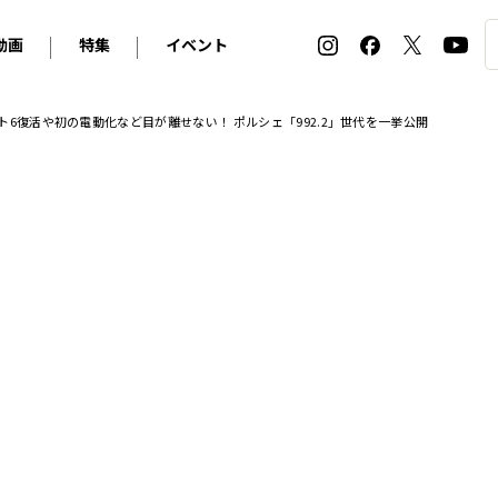
動画
特集
イベント
ィ
BMW
アルピナ
オリジナル動画
2026 サマータイヤ＆ホイール バイヤーズガイド
ル・ボラン カーズ・ミート2026横浜
6復活や初の電動化など目が離せない！ ポルシェ「992.2」世代を一挙公開
2025-2026 冬 スタッドレス＆ウインタータイヤ バイヤ
SNOW EXPERIENCE in TOGAKUSHI SKI FIE
デス・ベンツ
ポルシェ
フォルクスワーゲン
ホイールカタログ2025-2026冬
EV:LIFE FUTAKO TAMAGAWA 2026
ーヌ
シトロエン
DSオートモビル
ホイールカタログ
EV:LIFE KOBE 2025
ー
ルノー
アバルト
タイヤ特集
ル・ボラン カーズ・ミート2025横浜
ァ・ロメオ
フェラーリ
フィアット
ルギーニ
マセラティ
アストン・マーティン
レー
ケータハム
ジャガー
ローバー
ロータス
マクラーレン
モーガン
ロールス・ロイス
キャデラック
シボレー
テスラ
ヒョンデ