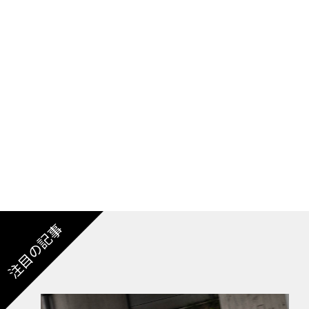
３本配置されかなりアグレッシブに進化してい
リアセクションに移ると、ベースモデルには従
イマウントされたテールライトにより分割され
確認できる。またGTSではポップアップウィ
る固定のスポイラーを採用している。
キャビン内では、アナログタコメーターが、完
切り替えられる。
注目の記事
992.2世代のパワートレインだが、911では自
予想されている。CO2削減などの理由から99
に変更されていた。復活すればファンにとって