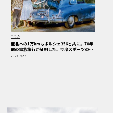
コラム
極北への1万kmもポルシェ356と共に。70年
前の家族旅行が証明した、空冷スポーツのタ
フな真価
2026 7/27