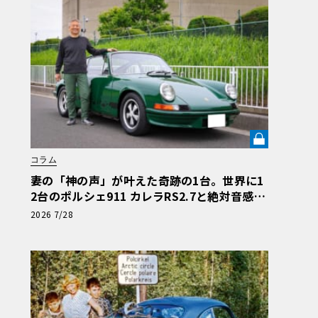
コラム
妻の「神の声」が叶えた奇跡の1台。世界に1
2台のポルシェ911 カレラRS2.7と絶対音感オ
ーナーの究極空冷ライフ【愛車と原体験】
2026 7/28
《LE VOLANT LAB》