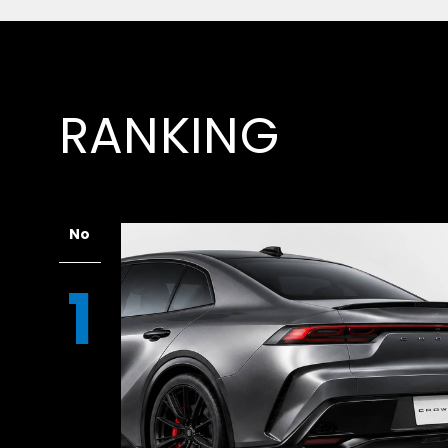
RANKING
No
1