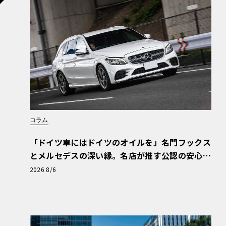
一方ターボモデルはついに電動化される。だが
リッドではなく、小型電気モーターとバッテリー
ーボエンジンをサポートするシステムだ。また80
テムを採用。高電圧システムは急速充電に適し
りもはるかに小さいハイブリッドには必要ない
コラム
トランスミッションは、8速デュアルクラッチ
体化され、最高出力は現行ターボSの640psを
「ドイツ車にはドイツのオイルを」名門フックス
とメルセデスの深い縁。名店が推す公認の安心
う。
と、Cクラスで味わうシルキーな走り〈PR〉
2026 8/6
992.2世代のワールドプレミアは、ベースモ
となっている。