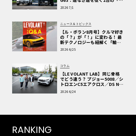
G63：道なき道を征く2台の「対
極的アプローチ」
2026 7/1
ニュース＆トピックス
【ル・ボラン8月号】クルマ好き
の「？」が「！」に変わる！ 最
新テクノロジーも紐解く「輸入
車Q&A」
2026 6/25
コラム
【LE VOLANT LAB】同じ骨格
でどう違う？ プジョー5008／シ
トロエンC5エアクロス／DS Nº4
読者一気乗りレポート
2026 6/24
これらと併せて、もうひとつ楽しみな試作品が展示されて
いたのでご紹介しておこう。1/64ミニカーにピッタリのジ
オラマを製品にするトミカラマ ヴィンテージのシリーズか
RANKING
ら、「カーポート」が登場予定とのことである。写真のキ