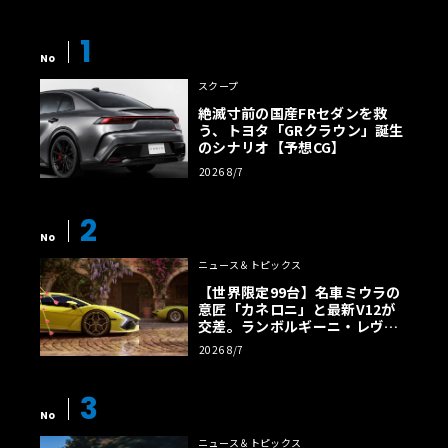
ャンターは付属しないので要注意だが、手元のミニカーを
飾って楽しむのに相応しい逸品だ。予価3,740円（税込）、
1
2025年4月発売予定。
No
スクープ
絶滅寸前の国産FRセダンを救
う、トヨタ「GRクラウン」誕生
のシナリオ【予想CG】
2026 8/7
2
No
ニュース＆トピックス
【世界限定99台】名車ミウラの
意匠「カネロニ」と最新V12が
交差。ランボルギーニ・レヴエ
ルトに60周年記念車が登場
2026 8/7
3
No
ニュース＆トピックス