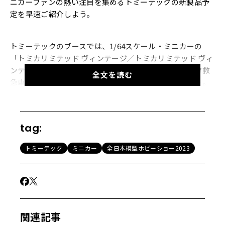
ニカーファンの熱い注目を集めるトミーテックの新製品予
定を早速ご紹介しよう。
トミーテックのブースでは、1/64スケール・ミニカーの
「トミカリミテッド ヴィンテージ／トミカリミテッド ヴィ
ンテージNEO」シリーズの新製品予定として、「トヨタ救
全文を読む
急車（FS55V）」の原寸モックアップが展示されていた。
この救急車は、ハイエースなどのワンボックス型救急車が
ポピュラーになる以前に広く使用されていた、ステーショ
ンワゴン的なボディ形状を持つ「メトロポリタン型」と言
tag:
われるものである。
トミーテック
ミニカー
全日本模型ホビーショー2023
関連記事