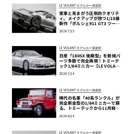
LE VOLANT モデルカー俱楽部
実車と見まがう圧倒的クオリテ
ィ。メイクアップが放つ1/18最
新作「ポルシェ911 GT3 ツーリ
ングパッケージ2021」【LE VO
2026 7/15
LANT モデルカー俱楽部】
LE VOLANT モデルカー俱楽部
日産「180SX 後期型」を新規パ
ーツ多数で完全再現！トミーテ
そのスタイリングは一見、当時クラウンのバン仕様であっ
ック1/64ミニカー【LE VOLANT
モデルカー俱楽部】
たマスターラインがベースであるように思われるが、実際
2026 7/14
のところはクラウン・ピックアップをベースとし、強力なF
型エンジンを搭載したものであったという。ある世代には
LE VOLANT モデルカー俱楽部
トミカの名作のひとつとしても馴染み深いこの車種である
稀代の名車「40系ランクル」が
が、来年2025年はトミカ誕生55周年にあたり、この製品化
完全新金型の1/64ミニカーで蘇
予定はこれを記念して「FS55V」を選んだものであるとか
る。トミーテックから11月発
売、こだわりのサス可動ギミッ
ないとか!? とは言え発売時期は未定、価格も未定とのこ
2026 6/14
ク搭載【LE VOLANT モデルカ
と。
ー俱楽部】
LE VOLANT モデルカー俱楽部