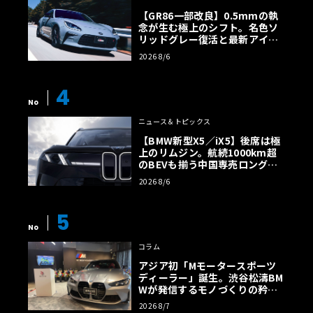
【GR86一部改良】0.5mmの執
念が生む極上のシフト。名色ソ
リッドグレー復活と最新アイサ
イトでFRの極みへ
2026 8/6
4
No
ニュース＆トピックス
【BMW新型X5／iX5】後席は極
上のリムジン。航続1000km超
のBEVも揃う中国専売ロング仕
様の全貌
2026 8/6
5
No
コラム
アジア初「Mモータースポーツ
ディーラー」誕生。渋谷松濤BM
Wが発信するモノづくりの矜持
【木下隆之コラム】
2026 8/7