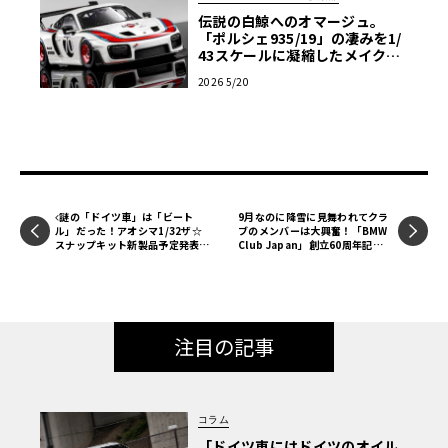
さかなクンの黄金キャンター！！！
伝説の白鯨へのオマージュ。
「ポルシェ935/19」の凄みを1/
もうひとつ会場で発表されたのが、四代目の三菱ふそうキ
43スケールに凝縮したメイクア
ャンターだ。イメージカラーを黄土色としたため、「黄金
ップの職人魂【LE VOLANT モ
2026 5/20
デルカー俱楽部】
キャンター」のキャッチで親しまれたトラックであるが、
試作品の画像を見てピンと来る方もおられよう。実はこの
キャンター、イラストレーターにして海洋学者の、さかな
クンの愛車を再現したものなのである。製品名は「三菱ふ
そう キャンター ダンプトラック さかなクン仕様（1980年
式）」、日本車の時代シリーズからのリリースとなる。
謎の「ドイツ車」は「ビート
9月なのに降雪に見舞われてクラ
ル」だった！アオシマ1/32ザ☆
ブのメンバーは大興奮！「BMW
スナップキット新製品予定発表！
Club Japan」創立60周年記念
【全日本模型ホビーショー2024
ツアーリポートその②【池ノ内ミ
速報】
ドリのジャーマン日記】
製品化にあたっては、実際にさかなクンの愛車（1980年式
ダンプ）を取材したとのことで、独特なリアゲートの開き
方まで再現されている。もちろん、ベッセルの上下アクシ
注目の記事
ョンも可能だ。こちらは予価7,040円（税込）、2025年4月
発売予定。
コラム
「ドイツ車にはドイツのオイル