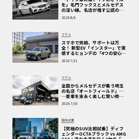
を」名門フックスとメルセデス
の深い縁。名店が推す公認の安
心と、Cクラスで味わうシルキー
2026 8/6
な走り〈PR〉
コラム
スマホで完結、サポートは万
全！ 新型EV「インスター」で実
感するヒョンデの「4つの安心」
【第1回・ヒョンデ6つの疑問：
2026 7/31
Why? Hyundai?】〈PR〉
コラム
全国からメルセデスが集う埼玉
の名店「オートフィールド」─
─愛車を末永く楽しむ賢い修理
術と、プロがフックス製オイル
また、このキャンターのキャビンを使用した「三菱ふそう
2026 7/30
を選ぶ理由〈PR〉
キャンター清掃車」も、原寸モックアップが公開されてい
た。こちらはフィギュアやゴミ、カラスなどのパーツが付
国内試乗
属するという。価格、発売時期ともに未定。
【究極のSUV比較試乗】ディフ
ェンダーOCTAブラック vs AMG