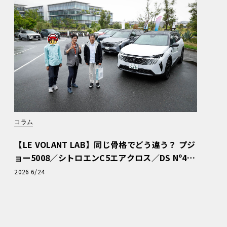
コラム
【LE VOLANT LAB】同じ骨格でどう違う？ プジ
ョー5008／シトロエンC5エアクロス／DS Nº4
読者一気乗りレポート
2026 6/24