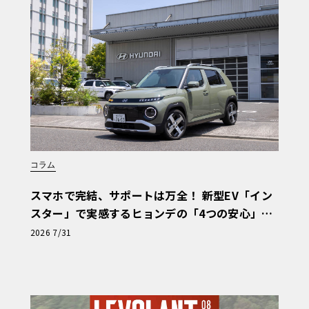
コラム
スマホで完結、サポートは万全！ 新型EV「イン
スター」で実感するヒョンデの「4つの安心」
【第1回・ヒョンデ6つの疑問：Why? Hyunda
2026 7/31
i?】〈PR〉