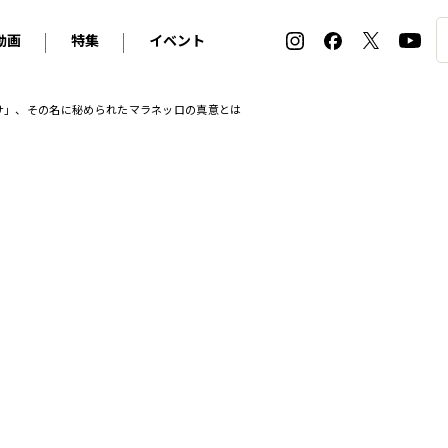
動画
特集
イベント
ィ
BMW
アルピナ
オリジナル動画
2026 サマータイヤ＆ホイール バイヤーズガイド
ル・ボラン カーズ・ミート2026横浜
ッサ」、その名に秘められたマラネッロの真意とは
2025-2026 冬 スタッドレス＆ウインタータイヤ バイヤ
SNOW EXPERIENCE in TOGAKUSHI SKI FIE
デス・ベンツ
ポルシェ
フォルクスワーゲン
ホイールカタログ2025-2026冬
EV:LIFE FUTAKO TAMAGAWA 2026
ーヌ
シトロエン
DSオートモビル
ホイールカタログ
EV:LIFE KOBE 2025
ー
ルノー
アバルト
タイヤ特集
ル・ボラン カーズ・ミート2025横浜
ァ・ロメオ
フェラーリ
フィアット
ルギーニ
マセラティ
アストン・マーティン
レー
ケータハム
ジャガー
ローバー
ロータス
マクラーレン
モーガン
ロールス・ロイス
キャデラック
シボレー
テスラ
ヒョンデ