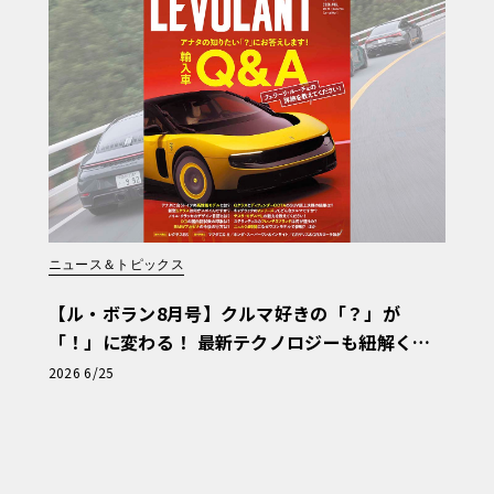
他ブランドも含めた既存の、もしくは商標
っていい。言ってみれば“その時々で決めて
ことが難しくなっている。だからと言ってわ
今回の“849テスタロッサ”という車名な
うことで、苦労のネーミングと言えそう。
ニュース＆トピックス
【ル・ボラン8月号】クルマ好きの「？」が
かなり強引で、8気筒＋49である。49は何
「！」に変わる！ 最新テクノロジーも紐解く
来する。じゃ、499でいいじゃないか、と
「輸入車Q&A」
2026 6/25
ご意見もあるだろうけれど、マラネッロと
。