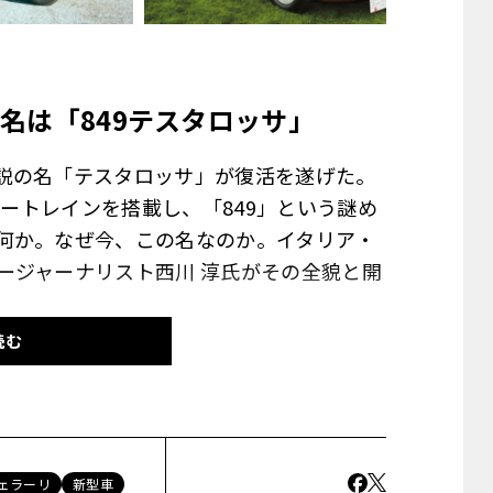
名は「
849
テスタロッサ」
説の名「テスタロッサ」が復活を遂げた。
Vパワートレインを搭載し、「849」という謎め
何か。なぜ今、この名なのか。イタリア・
ージャーナリスト西川 淳氏がその全貌と開
読む
ロッサ」と歴代モデルの姿を写真で比較する
の裏にある、ネーミングの苦悩
ェラーリ
新型車