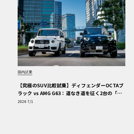
まぁ、要するに数字の響きや見栄えに加えて、
上の兼ね合いで半ば強引に決められていると言
いる”。実をいうと年々、新たな名前をつける
かりやすい法則性にこだわるとじきに破綻する。
どは、使われていない数字＋ヘリテージ名とい
国内試乗
【究極のSUV比較試乗】ディフェンダーOCTAブ
で、849はどういう意味かというと、これがまた
ラック vs AMG G63：道なき道を征く2台の「対
かというと、1気筒あたりの排気量499ccに由
極的アプローチ」
2026 7/1
か、498の方が収まりはいいだとか、いろんな
しては今回、849が最も良いと判断したようだ