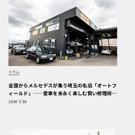
コラム
全国からメルセデスが集う埼玉の名店「オートフ
ィールド」──愛車を末永く楽しむ賢い修理術
と、プロがフックス製オイルを選ぶ理由〈PR〉
2026 7/30