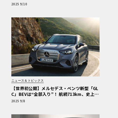
した新フラッグシップ
2025 9/10
ニュース＆トピックス
【世界初公開】メルセデス・ベンツ新型「GL
C」BEVは“全部入り”！ 航続713km、史上最
大スクリーンなど注目スペック詳解
2025 9/8