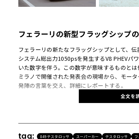
フェラーリの新型フラッグシップの
フェラーリの新たなフラッグシップとして、伝
システム総出力1050psを発生するV8 PHE
いた数字を伴う。この数字が意味するものとは
ミラノで開催された発表会の現場から、モータ
発陣の言葉を交え、詳細にレポートする。
全文を
【画像124枚】蘇る伝説。新型「849テスタ
V8
を意味する「
849
」。テスタロッサ復活
tag:
849テスタロッサ
スーパーカー
テスタロッサ
フ