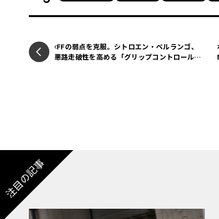
テスタロッサ復活！ そのニュースを聞いて心
現場にいて、新型モデル＝SF90シリーズ後継
知って、もうその名前だけで白飯が食えると思
FFの弱点を克服。シトロエン・ベルランゴ、
悪路走破性を高める「グリップコントロール」
を搭載した特別仕様車が登場。待望の7人乗り
も選択可能に
同時に首を傾げた人も多かったはず。なぜならテ
されていたから。ん？ どういう意味だ？
3桁の数字＋車名。この方式そのものはマラネ
12スーパーファストや296スペチアーレなど
注目の記事
にはいくつかの法則性があって、1気筒あたり
総排気量の近似値、気筒数などを組み合わせる