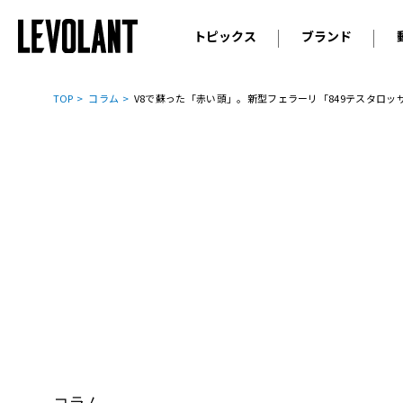
トピックス
ブランド
輸入車
アウデ
ニュース
TOP
コラム
V8で蘇った「赤い頭」。新型フェラーリ「849テスタロ
スクープ
メルセ
試乗
アルピ
コラム
プジョ
アルフ
ランボ
ベント
ランド
MINI
ボルボ
ジープ
コラム