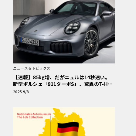
ニュース＆トピックス
【速報】85kg増、だがニュルは14秒速い。
新型ポルシェ「911ターボS」、驚異のT-Hyb
ridを搭載して登場
2025 9/8