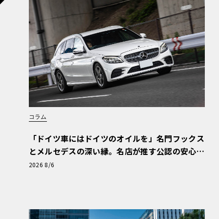
コラム
「ドイツ車にはドイツのオイルを」名門フックス
とメルセデスの深い縁。名店が推す公認の安心
と、Cクラスで味わうシルキーな走り〈PR〉
2026 8/6