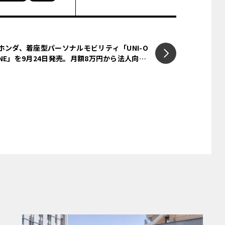
が躍った方も多いに違いない。筆者も発表の
のフラッグシップが“テスタロッサ”であると
ったものだ。
ホンダ、着座型パーソナルモビリティ「UNI-O
NE」を9月24日発売。月額8万円から法人向け
に提供
スタロッサの前に3桁の数字“849”が付加
ッロの伝統的なネーミング手法の一つだ。8
がその例に当たる。ただし、数字の意味合い
の排気量の近似値の場合もあれば、馬力や
場合もあった。