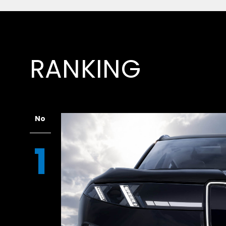
テスタロッサは「赤い頭」。その名は
V12
ちなみにテスタロッサというとまずは1984年
出し、それとの関連性がまるでないスタイルや
も散見されるのだが、それはお門違いの文句と
RANKING
シリンダーヘッドのことで、マラネッロ製の高
用されてきた伝統だ。
No
1