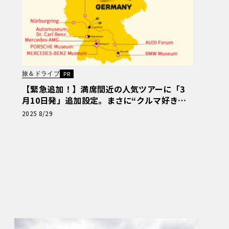
旅＆ドライブ
PR
【緊急追加！】満席間近の人気ツアーに「3
月10日発」追加設定。まさに“クルマ好きの
夢”。 ニュル、AMG本社、ポルシェ博物館…
2025 8/29
ドイツ自動車「聖地巡礼」の旅【PR】