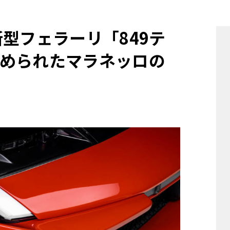
他
型フェラーリ「849テ
められたマラネッロの
ス
トヨタ
日産
スバル
マツダ
ダイハツ
スズキ
他