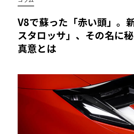
BYD
その
V8で蘇った「赤い頭」。新
スタロッサ」、その名に秘
国産車
レクサ
ホンダ
真意とは
三菱
光岡
その