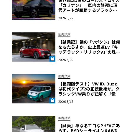
世界限定5台のロールス・ロイス
「カリナン」。車内の静寂に現
代アートが躍動するブラック・
バッジの真骨頂
2026 5/22
国内試乗
【試乗記】謎の「Vボタン」は何
をもたらすか。史上最速EV「キ
ャデラック・リリックV」の珠玉
の完成度を解き明かす《LE VOL
2026 5/20
ANT LAB》
国内試乗
【長距離テスト】VW ID. Buzz
は初代タイプ2の正統後継か。ク
ラシックVW乗りが紐解く「伝統
の継承」と長旅で見えた「充電
2026 5/18
のリアル」《LE VOLANT LA
B》
国内試乗
【試乗】単なるエコなPHEVにあ
らず。BYDシーライオン6 AWD