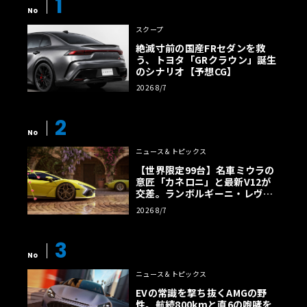
1
No
スクープ
絶滅寸前の国産FRセダンを救
う、トヨタ「GRクラウン」誕生
のシナリオ【予想CG】
2026 8/7
2
No
ニュース＆トピックス
【世界限定99台】名車ミウラの
意匠「カネロニ」と最新V12が
交差。ランボルギーニ・レヴエ
ルトに60周年記念車が登場
2026 8/7
3
No
ニュース＆トピックス
EVの常識を撃ち抜くAMGの野
性。航続800kmと直6の咆哮を