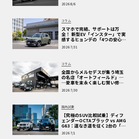
心と、Cクラスで味わうシルキー
2026 8/6
な走り〈PR〉
コラム
スマホで完結、サポートは万
全！ 新型EV「インスター」で実
感するヒョンデの「4つの安心」
【第1回・ヒョンデ6つの疑問：
2026 7/31
Why? Hyundai?】〈PR〉
コラム
全国からメルセデスが集う埼玉
の名店「オートフィールド」─
─愛車を末永く楽しむ賢い修理
術と、プロがフックス製オイル
2026 7/30
を選ぶ理由〈PR〉
国内試乗
【究極のSUV比較試乗】ディフ
ェンダーOCTAブラック vs AMG
G63：道なき道を征く2台の「対
極的アプローチ」
2026 7/1