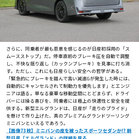
さらに、同乗者が最も恩恵を感じるのが日産初採用の「ス
ムースストップ」だ。停車直前のブレーキ圧を自動で調整
し、不快な揺り返し（カックンブレーキ）を見事に打ち消
す。ただし、これにも日産らしい安全への哲学がある。
「緊急的にブレーキを踏んで高い減速Gが発生した時には、
自動的にキャンセルされて制動力を優先します」とエンジ
ニアは語る。単なる豪華な移動空間にとどまらず、ドライ
バーには操る喜びを、同乗者には極上の快適性と安全を提
供する。新型エルグランドは、日産が「走りのプライド」
を懸けて作り上げた、真のプレミアムグランドツーリング
ミニバンといえるであろう。
【画像73枚】ミニバンの皮を被ったスポーツセダンか!? 新
型日産「エルグランド」の詳細を見る