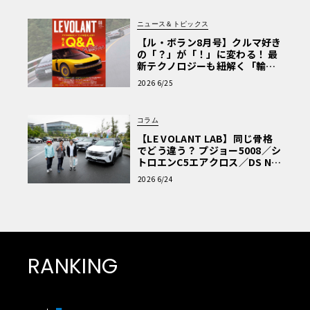
ニュース＆トピックス
【ル・ボラン8月号】クルマ好き
の「？」が「！」に変わる！ 最
新テクノロジーも紐解く「輸入
車Q&A」
2026 6/25
コラム
【LE VOLANT LAB】同じ骨格
でどう違う？ プジョー5008／シ
トロエンC5エアクロス／DS Nº4
読者一気乗りレポート
2026 6/24
RANKING