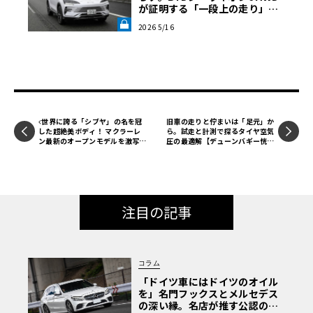
が証明する「一段上の走り」と
いう真価《LE VOLANT LAB》
2026 5/16
世界に誇る「シブヤ」の名を冠
旧車の走りと佇まいは「足元」か
した超絶美ボディ！ マクラーレ
ら。試走と計測で探るタイヤ空気
ン最新のオープンモデルを激写せ
圧の最適解【デューンバギー恍惚
よ【ル・ボラン カーズミート20
日記】第13回
26横浜】
注目の記事
コラム
「ドイツ車にはドイツのオイル
を」名門フックスとメルセデス
の深い縁。名店が推す公認の安