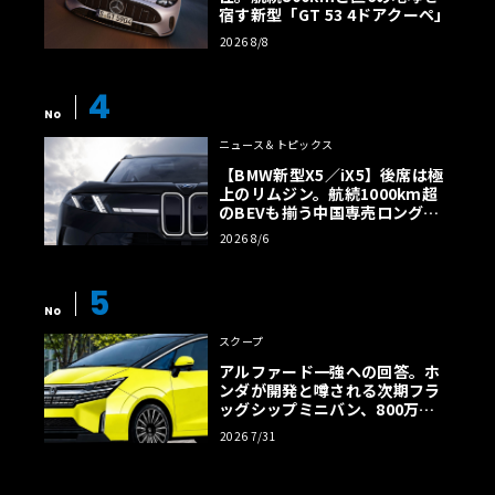
宿す新型「GT 53 4ドアクーペ」
2026 8/8
4
No
ニュース＆トピックス
【BMW新型X5／iX5】後席は極
上のリムジン。航続1000km超
のBEVも揃う中国専売ロング仕
様の全貌
2026 8/6
5
No
スクープ
アルファード一強への回答。ホ
ンダが開発と噂される次期フラ
ッグシップミニバン、800万円
超の勝算【予想CG】
2026 7/31