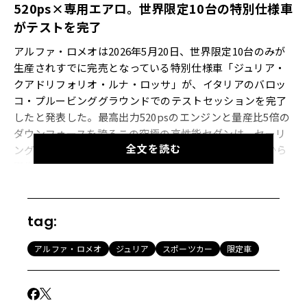
520ps
×専用エアロ。世界限定
10
台の特別仕様車
がテストを完了
アルファ・ロメオは2026年5月20日、世界限定10台のみが
生産されすでに完売となっている特別仕様車「ジュリア・
クアドリフォリオ・ルナ・ロッサ」が、イタリアのバロッ
コ・プルービンググラウンドでのテストセッションを完了
したと発表した。最高出力520psのエンジンと量産比5倍の
ダウンフォースを誇るこの究極の高性能セダンは、セーリ
全文を読む
ングチームであるルナ・ロッサとのパートナーシップから
誕生した初のモデルだ。
【画像33枚】史上初の赤いエンブレムと実際の帆の素材を
tag:
使った内装。美しき限定車「ジュリア・クアドリフォリ
オ・ルナ・ロッサ」のディテールを確認する
アルファ・ロメオ
ジュリア
スポーツカー
限定車
伝説のサーキットが引き出す「究極のクアドリフォリ
オ」