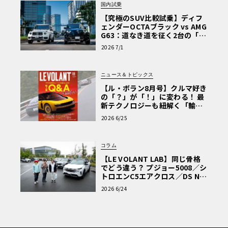
国内試乗
フロントバンパーの付加物、アンダーボディのプロファイ
【究極のSUV比較試乗】ディフ
ル、専用サイドスカート、そしてルナ・ロッサのヨット「A
ェンダーOCTAブラック vs AMG
C75」の水中翼から着想を得た壮大なリアウィングを備え
G63：道なき道を征く2台の「対
ることで、ダウンフォースは量産モデルの約5倍に達する。
極的アプローチ」
2026 7/1
300km/h走行時には最大140kgのダウンフォースを発生さ
せ、卓越した安定性を実現している。フロント荷重を40%
ニュース＆トピックス
に設定した最適なバランスにより、極めて精密なドライビ
【ル・ボラン8月号】クルマ好き
ングダイナミクスが追求された。
の「？」が「！」に変わる！ 最
新テクノロジーも紐解く「輸入
車Q&A」
2026 6/25
ヨットクルーの装いをコクピットへ。水上レースとの完
璧な調和
コラム
内外装のデザインは、2024年のアメリカズカップに参戦し
【LE VOLANT LAB】同じ骨格
たルナ・ロッサのヨットの世界観が色濃く反映されてい
でどう違う？ プジョー5008／シ
る。ボディには光で色合いが変化する真珠光沢の専用ペイ
トロエンC5エアクロス／DS Nº4
読者一気乗りレポート
ントが施された。ボンネットやルーフ、リア部分はブラッ
2026 6/24
クで仕上げられ、グレーとのツートーンがかつてないスポ
ーティなエレガンスを醸し出している。情熱と競争心を象
徴するブランド史上初の赤いアルファ・ロメオのエンブレ