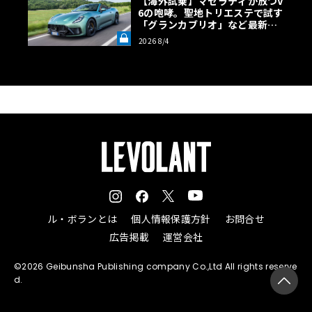
【海外試乗】マセラティが放つV
6の咆哮。聖地トリエステで試す
「グランカブリオ」など最新ト
ロフェオ3台の官能評価《LE VO
2026 8/4
LANT LAB》
アルファ・ロメオとルナ・ロッサの協力関係は、ナポリで
開催される第38回アメリカズカップへの共同挑戦を見据え
ル・ボランとは
個人情報保護方針
お問合せ
たものである。今回のテスト完了は、イタリアの卓越した
広告掲載
運営会社
技術と美意識が根付くマシンを生み出すという哲学の結晶
であり、両者が共に挑む新たな戦いへの序章と言えるだろ
©2026 Geibunsha Publishing company Co.,Ltd All rights reserve
d.
う。