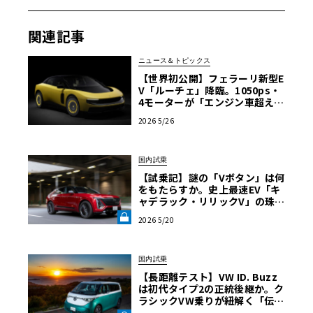
アルファ・ロメオの高性能車開発の聖地として知られるバ
関連記事
ロッコは、1962年の開設以来、数々のレーシングカーやF
1、DTMなどの競技車両のチューニングが行われてきたサ
ニュース＆トピックス
ーキットである。今回、ジュリア・クアドリフォリオ・ル
【世界初公開】フェラーリ新型E
ナ・ロッサの最終テストが行われたのもこの場所だ。市販
V「ルーチェ」降臨。1050ps・
モデルのクアドリフォリオの潜在能力を極限まで引き上げ
4モーターが「エンジン車超え」
の走りを作る理由
たこの限定車にとって、バロッコはまさに唯一の舞台であ
2026 5/26
った。
国内試乗
【試乗記】謎の「Vボタン」は何
をもたらすか。史上最速EV「キ
ャデラック・リリックV」の珠玉
の完成度を解き明かす《LE VOL
2026 5/20
ANT LAB》
国内試乗
【長距離テスト】VW ID. Buzz
は初代タイプ2の正統後継か。ク
ラシックVW乗りが紐解く「伝統
の継承」と長旅で見えた「充電