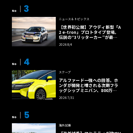
3
グラフィックと素材を採用するスパルコ製シートが装備さ
No
れる。さらにダッシュボードには、実際のヨットの帆から
ニュース＆トピックス
切り出されたオリジナル素材が極薄フィルムとして使われ
【世界初公開】アウディ新型「A
ており、水上レースとの確かな相乗効果を感じさせる。
2 e-tron」プロトタイプ登場。
伝説の“3リッターカー”が最高
効率エントリーBEVとして復活
2026 8/4
海と陸のパートナーシップが指し示す、美しき闘いの始
【画像38枚】
まり
4
世界でわずか10台のみが限定生産されるこのモデルは、す
No
でに全車両が完売となっている。5月21日から24日にかけ
スクープ
てカリアリのゴルフォ・デッリ・アンジェリで開催される
アルファード一強への回答。ホ
プレリミナリー・レガッタ・サルデーニャの期間中、本車
ンダが開発と噂される次期フラ
ッグシップミニバン、800万円
両はルナ・ロッサのベースキャンプにおいて、2隻のAC40
超の勝算【予想CG】
とともに展示される予定だ。
2026 7/31
5
No
海外試乗