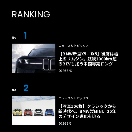
ムや、内装と調和するよう赤く塗られた19インチホイール
RANKING
も特別感を強調している。
1
No
ニュース＆トピックス
【BMW新型X5／iX5】後席は極
上のリムジン。航続1000km超
のBEVも揃う中国専売ロング仕
様の全貌
2026 8/6
2
No
ニュース＆トピックス
【写真106枚】クラシックから
新時代へ。BMW製MINI、25年
のデザイン進化を辿る
2026 8/3
室内空間には、クルーが着用する救命胴衣から着想を得た