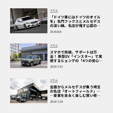
ルナ・ロッサの協業による最初の成果物である。技術面に
おける最大のハイライトは、新開発のカーボンファイバー
コラム
製空力キットにある。
「ドイツ車にはドイツのオイル
を」名門フックスとメルセデス
の深い縁。名店が推す公認の安
心と、Cクラスで味わうシルキー
2026 8/6
な走り〈PR〉
コラム
スマホで完結、サポートは万
全！ 新型EV「インスター」で実
感するヒョンデの「4つの安心」
【第1回・ヒョンデ6つの疑問：
2026 7/31
Why? Hyundai?】〈PR〉
コラム
全国からメルセデスが集う埼玉
の名店「オートフィールド」─
─愛車を末永く楽しむ賢い修理
術と、プロがフックス製オイル
2026 7/30
を選ぶ理由〈PR〉