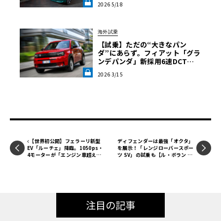
2026 5/18
のリアル」《LE VOLANT LA
B》
海外試乗
【試乗】ただの“大きなパン
ダ”にあらず。フィアット「グラ
ンデパンダ」新採用6速DCTと
小気味よいハンドリングが証明
コンピューターによる仮想空間での空力計算に続き、実際
2026 3/15
する、本物の“相棒感”《LE VOL
のサーキットを走行することで計算上のデータを運転の喜
ANT LAB》
びへと変換していく作業は、アルファ・ロメオのDNAにお
いて不可欠なプロセスである。最高出力520psを誇る2.9L V
6ツインターボエンジンを搭載したこの特別なマシンは、サ
ーキットという自然な生息地でこそその真価を発揮するの
【世界初公開】フェラーリ新型
ディフェンダーは最強「オクタ」
だ。
EV「ルーチェ」降臨。1050ps・
を展示！「レンジローバースポー
4モーターが「エンジン車超え」
ツ SV」の試乗も【ル・ボラン カ
の走りを作る理由
ーズミート2026横浜】
300km/h
で
140kg
のダウンフォース。ヨット由来の空
力制御
ボッテガ・フォーリセリエというカスタマイズプロジェク
注目の記事
トのもとで開発されたこのモデルは、アルファ・ロメオと