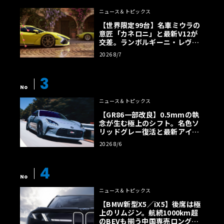
ニュース＆トピックス
【世界限定99台】名車ミウラの
意匠「カネロニ」と最新V12が
交差。ランボルギーニ・レヴエ
ルトに60周年記念車が登場
2026 8/7
3
No
ニュース＆トピックス
【GR86一部改良】0.5mmの執
念が生む極上のシフト。名色ソ
リッドグレー復活と最新アイサ
イトでFRの極みへ
2026 8/6
4
No
ニュース＆トピックス
【BMW新型X5／iX5】後席は極
上のリムジン。航続1000km超
のBEVも揃う中国専売ロング仕