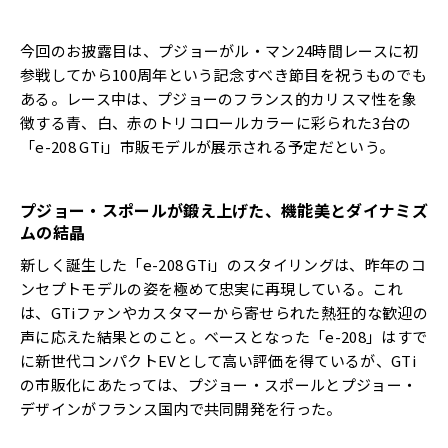
今回のお披露目は、プジョーがル・マン24時間レースに初
参戦してから100周年という記念すべき節目を祝うものでも
ある。レース中は、プジョーのフランス的カリスマ性を象
徴する青、白、赤のトリコロールカラーに彩られた3台の
「e-208 GTi」市販モデルが展示される予定だという。
プジョー・スポールが鍛え上げた、機能美とダイナミズ
ムの結晶
新しく誕生した「e-208 GTi」のスタイリングは、昨年のコ
ンセプトモデルの姿を極めて忠実に再現している。これ
は、GTiファンやカスタマーから寄せられた熱狂的な歓迎の
声に応えた結果とのこと。ベースとなった「e-208」はすで
に新世代コンパクトEVとして高い評価を得ているが、GTi
の市販化にあたっては、プジョー・スポールとプジョー・
デザインがフランス国内で共同開発を行った。