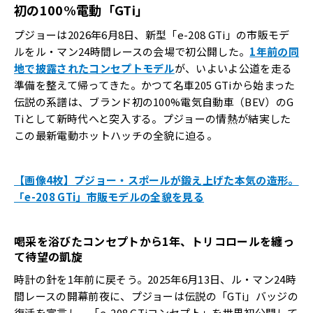
初の
100%
電動「
GTi
」
プジョーは2026年6月8日、新型「e-208 GTi」の市販モデ
ルをル・マン24時間レースの会場で初公開した。
1年前の同
地で披露されたコンセプトモデル
が、いよいよ公道を走る
準備を整えて帰ってきた。かつて名車205 GTiから始まった
伝説の系譜は、ブランド初の100%電気自動車（BEV）のG
Tiとして新時代へと突入する。プジョーの情熱が結実した
この最新電動ホットハッチの全貌に迫る。
【画像4枚】プジョー・スポールが鍛え上げた本気の造形。
「e-208 GTi」市販モデルの全貌を見る
喝采を浴びたコンセプトから
1
年、トリコロールを纏っ
て待望の凱旋
時計の針を1年前に戻そう。2025年6月13日、ル・マン24時
間レースの開幕前夜に、プジョーは伝説の「GTi」バッジの
復活を宣言し、「e-208 GTiコンセプト」を世界初公開して