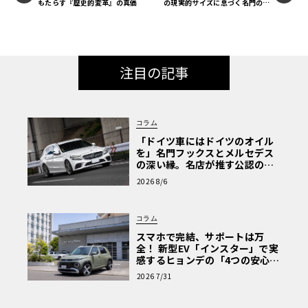
もたらす『歴史的変革』の真価
の現実的サイズに息づく名門の空
間設計術
注目の記事
コラム
「ドイツ車にはドイツのオイル
を」名門フックスとメルセデス
の深い縁。名店が推す公認の安
心と、Cクラスで味わうシルキー
2026 8/6
な走り〈PR〉
コラム
スマホで完結、サポートは万
全！ 新型EV「インスター」で実
感するヒョンデの「4つの安心」
【第1回・ヒョンデ6つの疑問：
2026 7/31
Why? Hyundai?】〈PR〉