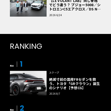
【LE VOLANT LAB】同じ骨格
でどう違う？ プジョー5008／シ
トロエンC5エアクロス／DS Nº4
読者一気乗りレポート
2026 6/24
RANKING
1
No
スクープ
絶滅寸前の国産FRセダンを救
う、トヨタ「GRクラウン」誕生
のシナリオ【予想CG】
2026 8/7
2
No