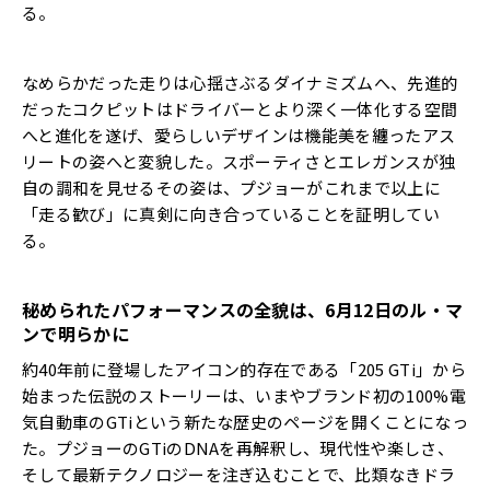
る。
なめらかだった走りは心揺さぶるダイナミズムへ、先進的
だったコクピットはドライバーとより深く一体化する空間
へと進化を遂げ、愛らしいデザインは機能美を纏ったアス
リートの姿へと変貌した。スポーティさとエレガンスが独
自の調和を見せるその姿は、プジョーがこれまで以上に
「走る歓び」に真剣に向き合っていることを証明してい
る。
秘められたパフォーマンスの全貌は、
6
月
12
日のル・マ
ンで明らかに
約40年前に登場したアイコン的存在である「205 GTi」から
始まった伝説のストーリーは、いまやブランド初の100%電
気自動車のGTiという新たな歴史のページを開くことになっ
た。プジョーのGTiのDNAを再解釈し、現代性や楽しさ、
そして最新テクノロジーを注ぎ込むことで、比類なきドラ