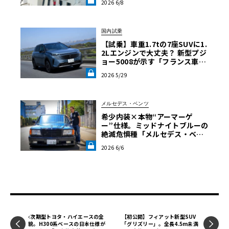
2026 6/8
AB》
国内試乗
【試乗】車重1.7tの7座SUVに1.
2Lエンジンで大丈夫？ 新型プジ
ョー5008が示す「フランス車ら
しい合理的な走り」《LE VOLA
2026 5/29
NT LAB》
メルセデス・ベンツ
希少内装×本物“アーマーゲ
ー”仕様。ミッドナイトブルーの
絶滅危惧種「メルセデス・ベン
ツ560SEL」に辿り着いた深き理
2026 6/6
由【愛車と原体験】《LE VOLA
NT LAB》
次期型トヨタ・ハイエースの全
【初公開】フィアット新型SUV
貌。H300系ベースの日本仕様が
「グリズリー」。全長4.5m未満