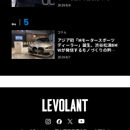
様の全貌
2026 8/6
5
No
コラム
アジア初「Mモータースポーツ
ディーラー」誕生。渋谷松濤BM
Wが発信するモノづくりの矜持
【木下隆之コラム】
2026 8/7