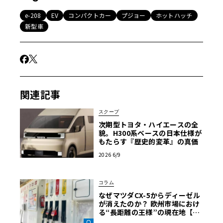
e-208
EV
コンパクトカー
プジョー
ホットハッチ
新型車
関連記事
スクープ
次期型トヨタ・ハイエースの全
貌。H300系ベースの日本仕様が
もたらす『歴史的変革』の真価
2026 6/9
コラム
なぜマツダCX-5からディーゼル
が消えたのか？ 欧州市場におけ
る“長距離の王様”の現在地【木
下隆之コラム】《LE VOLANT L