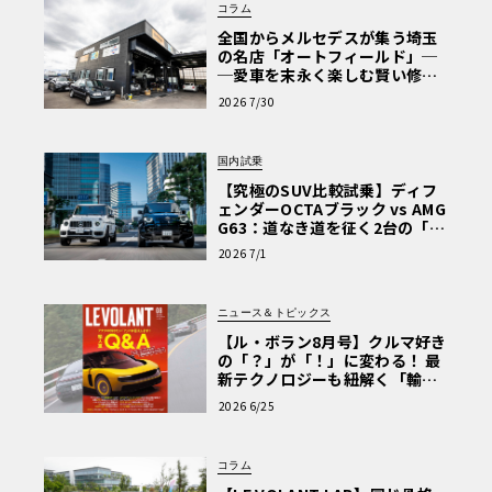
コラム
全国からメルセデスが集う埼玉
の名店「オートフィールド」─
─愛車を末永く楽しむ賢い修理
術と、プロがフックス製オイル
2026 7/30
を選ぶ理由〈PR〉
国内試乗
【究極のSUV比較試乗】ディフ
ェンダーOCTAブラック vs AMG
G63：道なき道を征く2台の「対
極的アプローチ」
2026 7/1
ニュース＆トピックス
【ル・ボラン8月号】クルマ好き
の「？」が「！」に変わる！ 最
新テクノロジーも紐解く「輸入
車Q&A」
2026 6/25
コラム