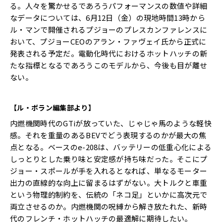
る。人々を驚かせるであろうパフォーマンスの数値や詳細
なデータについては、6月12日（金）の現地時間13時から
ル・マンで開催されるプジョーのプレスカンファレンスに
おいて、プジョーCEOのアラン・ファヴェイ氏から正式に
発表される予定だ。電動化時代におけるホットハッチの新
たな指標となるであろうこのモデルから、今後も目が離せ
ない。
【ル・ボラン編集部より】
内燃機関時代のGTiが放っていた、じゃじゃ馬のような軽快
感。それを重量のあるBEVでどう表現するのかが最大の焦
点となる。ベースのe-208は、バッテリーの低重心化による
しっとりとした乗り味と安定感が持ち味だった。そこにプ
ジョー・スポールが手を入れるとなれば、単なるモーター
出力の直線的な向上に留まるはずがない。大トルクと車重
という物理的制約を、伝統の「ネコ足」といかに高次元で
両立させるのか。内燃機関の呪縛から解き放たれた、新時
代のフレンチ・ホットハッチの最適解に期待したい。