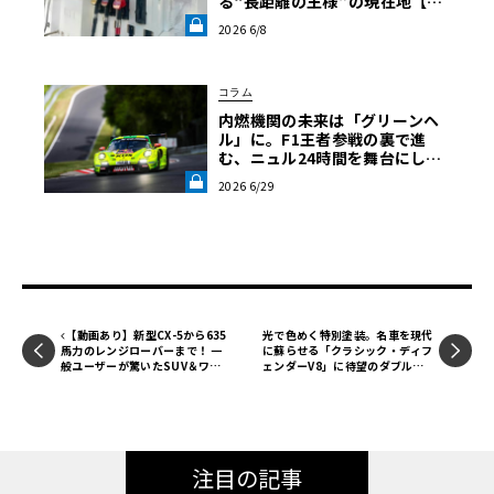
る“長距離の王様”の現在地【木
下隆之コラム】《LE VOLANT L
2026 6/8
AB》
コラム
内燃機関の未来は「グリーンヘ
ル」に。F1王者参戦の裏で進
む、ニュル24時間を舞台にした
代替燃料の静かな革命【中三川
2026 6/29
大地の車輪革命】第5回《LE VO
LANT LAB》
【動画あり】新型CX-5から635
光で色めく特別塗装。名車を現代
馬力のレンジローバーまで！ 一
に蘇らせる「クラシック・ディフ
般ユーザーが驚いたSUV＆ワゴ
ェンダーV8」に待望のダブルキ
ン試乗レポート【ル・ボラン カ
ャブ
ーズミート2026横浜】
注目の記事