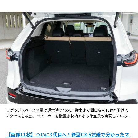
ラゲッジスペース容量は通常時で466L。従来比で間口高を18mm下げて
アクセスを改善、ベビーカーを縦置き収納できる荷室長も実現している。
【画像11枚】ついに3代目へ！新型CX-5試乗で分かったマ