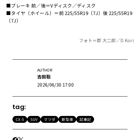
■ブレーキ 前／後＝Vディスク／ディスク
■タイヤ（ホイール）＝前 225/55R19（7J）後 225/55R19
（7J）
フォト＝郡 大二郎／D.Kori
AUTHOR
吉田聡
2026/06/30 17:00
tag:
CX-5
SUV
マツダ
新型車
試乗記