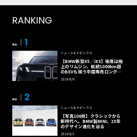
RANKING
1
No
ニュース＆トピックス
【BMW新型X5／iX5】後席は極
上のリムジン。航続1000km超
のBEVも揃う中国専売ロング仕
様の全貌
2026 8/6
2
No
ニュース＆トピックス
【写真106枚】クラシックから
新時代へ。BMW製MINI、25年
のデザイン進化を辿る
2026 8/3