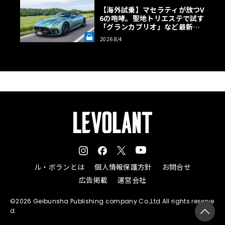
【海外試乗】マセラティが放つV
6の咆哮。聖地トリエステで試す
「グランカブリオ」など最新ト
ロフェオ3台の官能評価《LE VO
2026 8/4
LANT LAB》
ル・ボランとは
個人情報保護方針
お問合せ
広告掲載
運営会社
©2026 Geibunsha Publishing company Co.,Ltd All rights reserve
d.