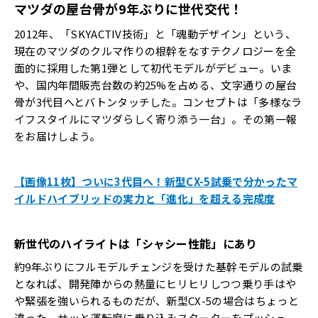
マツダの屋台骨が9年ぶりに世代交代！
2012年、「SKYACTIV技術」と「魂動デザイン」という、
現在のマツダのクルマ作りの根幹をなすテクノロジーを全
面的に採用した第1弾として初代モデルがデビュー。いま
や、国内年間販売台数の約25%を占める、文字通りの屋台
骨が3代目へとバトンタッチした。コンセプトは「多様なラ
イフスタイルにマツダらしく寄り添う一台」。その第一報
をお届けしよう。
【画像11枚】ついに3代目へ！新型CX-5試乗で分かったマ
イルドハイブリッドの実力と「進化」を超える完成度
新世代のハイライトは「シャシー性能」にあり
約9年ぶりにフルモデルチェンジを受けた基幹モデルの試乗
となれば、開発陣からの熱量にヒリヒリしつつ乗り手はや
や緊張を強いられるものだが、新型CX-5の場合はちょっと
違った。サッと運転席に乗り込みスターターをプッシュ、