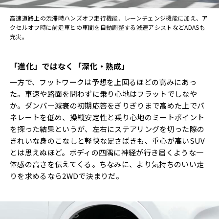
高速道路上の渋滞時ハンズオフ走行機能、レーンチェンジ機能に加え、ア
クセルオフ時に前走車との車間を自動調整する減速アシストなどADASも
充実。
「進化」ではなく「深化・熟成」
一方で、フットワークは予想を上回るほどの高みにあっ
た。車速や路面を問わずに乗り心地はフラットでしなや
か。ダンパー減衰の初期応答をぎりぎりまで高めた上でバ
ネレートを低め、操縦安定性と乗り心地のミートポイント
を探った結果というが、左右にステアリングを切った際の
きれいな身のこなしと軽快な足さばきも、重心が高いSUV
とは思えぬほど。ボディの四隅に神経が行き届くような一
体感の高さを伝えてくる。ちなみに、より気持ちのいい走
りを求めるなら2WDで決まりだ。