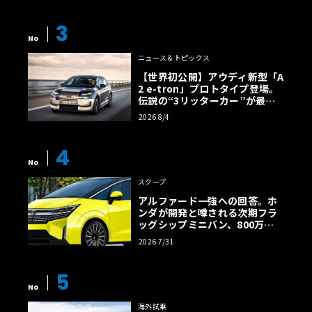
3
No
ニュース＆トピックス
【世界初公開】アウディ新型「A
2 e-tron」プロトタイプ登場。
伝説の“3リッターカー”が最高
効率エントリーBEVとして復活
2026 8/4
【画像38枚】
4
No
スクープ
アルファード一強への回答。ホ
ンダが開発と噂される次期フラ
ッグシップミニバン、800万円
超の勝算【予想CG】
2026 7/31
5
No
海外試乗