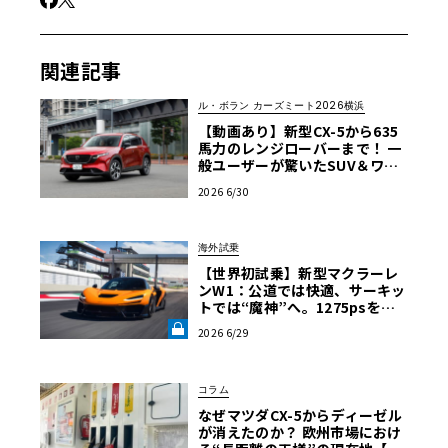
関連記事
ル・ボラン カーズミート2026横浜
【動画あり】新型CX-5から635
馬力のレンジローバーまで！ 一
般ユーザーが驚いたSUV＆ワゴ
ン試乗レポート【ル・ボラン カ
2026 6/30
ーズミート2026横浜】
海外試乗
【世界初試乗】新型マクラーレ
ンW1：公道では快適、サーキッ
トでは“魔神”へ。1275psを後
輪で操るハイパーカーの限界域
2026 6/29
《LE VOLANT LAB》
コラム
なぜマツダCX-5からディーゼル
が消えたのか？ 欧州市場におけ