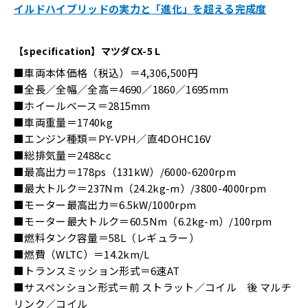
イルドハイブリッドの実力と「進化」を超える完成度
【specification】マツダCX-5 L
■車両本体価格（税込）＝4,306,500円
■全長／全幅／全高＝4690／1860／1695mm
■ホイールベース＝2815mm
■車両重量＝1740kg
■エンジン種類＝PY-VPH／直4DOHC16V
■総排気量＝2488cc
■最高出力＝178ps（131kW）/6000-6200rpm
■最大トルク＝237Nm（24.2kg-m）/3800-4000rpm
■モーター最高出力＝6.5kW/1000rpm
■モーター最大トルク＝60.5Nm（6.2kg-m）/100rpm
■燃料タンク容量＝58L（レギュラー）
■燃費（WLTC）＝14.2km/L
■トランスミッション形式＝6速AT
■サスペンション形式＝前 ストラット／コイル 後 マルチ
リンク／コイル