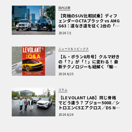
国内試乗
【究極のSUV比較試乗】ディフ
ェンダーOCTAブラック vs AMG
G63：道なき道を征く2台の「対
極的アプローチ」
2026 7/1
ニュース＆トピックス
【ル・ボラン8月号】クルマ好き
の「？」が「！」に変わる！ 最
新テクノロジーも紐解く「輸入
車Q&A」
2026 6/25
コラム
【LE VOLANT LAB】同じ骨格
でどう違う？ プジョー5008／シ
トロエンC5エアクロス／DS Nº4
読者一気乗りレポート
2026 6/24