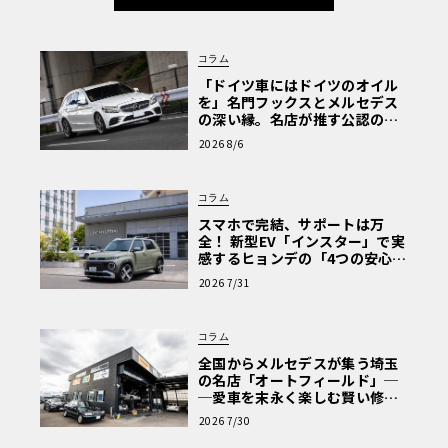
コラム
「ドイツ車にはドイツのオイル
を」名門フックスとメルセデス
の深い縁。名店が推す公認の安
心と、Cクラスで味わうシルキー
2026 8/6
な走り〈PR〉
コラム
スマホで完結、サポートは万
全！ 新型EV「インスター」で実
感するヒョンデの「4つの安心」
【第1回・ヒョンデ6つの疑問：
2026 7/31
Why? Hyundai?】〈PR〉
コラム
全国からメルセデスが集う埼玉
の名店「オートフィールド」─
─愛車を末永く楽しむ賢い修理
術と、プロがフックス製オイル
2026 7/30
を選ぶ理由〈PR〉