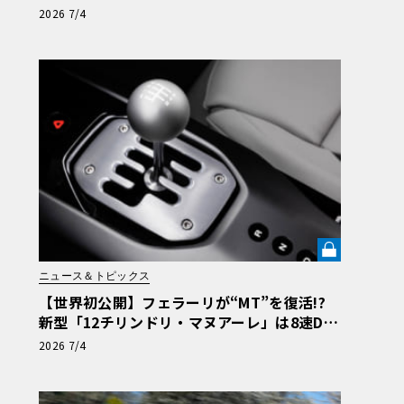
大地の車輪革命】第6回
2026 7/4
ニュース＆トピックス
【世界初公開】フェラーリが“MT”を復活!?
新型「12チリンドリ・マヌアーレ」は8速DC
Tで珠玉のシフトフィールを再現《LE VOLAN
2026 7/4
T LAB》