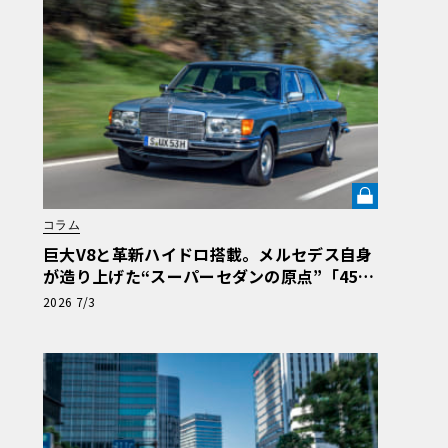
コラム
巨大V8と革新ハイドロ搭載。メルセデス自身
が造り上げた“スーパーセダンの原点”「450S
EL 6.9」の真価【メルセデス名車列伝】《LE
2026 7/3
VOLANT LAB》