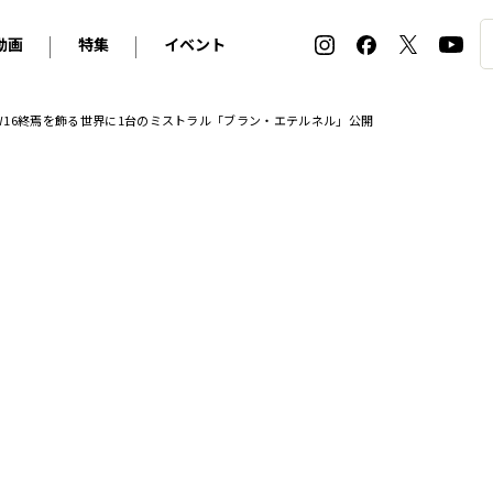
動画
特集
イベント
ィ
BMW
アルピナ
オリジナル動画
2026 サマータイヤ＆ホイール バイヤーズガイド
ル・ボラン カーズ・ミート2026横浜
16終焉を飾る世界に1台のミストラル「ブラン・エテルネル」公開
2025-2026 冬 スタッドレス＆ウインタータイヤ バイヤ
SNOW EXPERIENCE in TOGAKUSHI SKI FIE
デス・ベンツ
ポルシェ
フォルクスワーゲン
ホイールカタログ2025-2026冬
EV:LIFE FUTAKO TAMAGAWA 2026
ーヌ
シトロエン
DSオートモビル
ホイールカタログ
EV:LIFE KOBE 2025
ー
ルノー
アバルト
タイヤ特集
ル・ボラン カーズ・ミート2025横浜
ァ・ロメオ
フェラーリ
フィアット
ルギーニ
マセラティ
アストン・マーティン
レー
ケータハム
ジャガー
ローバー
ロータス
マクラーレン
モーガン
ロールス・ロイス
キャデラック
シボレー
テスラ
ヒョンデ