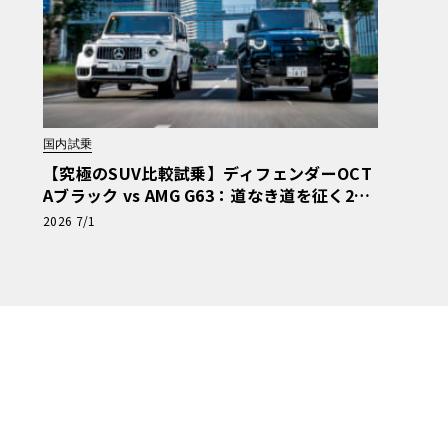
国内試乗
【究極のSUV比較試乗】ディフェンダーOCT
Aブラック vs AMG G63：道なき道を征く2台
の「対極的アプローチ」
2026 7/1