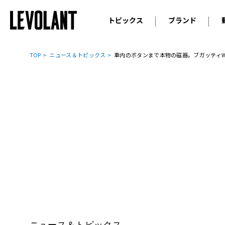
トピックス
ブランド
輸入車
アウデ
ニュース
TOP
ニュース＆トピックス
車内のボタンまで本物の磁器。ブガッティW
スクープ
メルセ
試乗
アルピ
コラム
プジョ
アルフ
ランボ
ベント
ランド
MINI
ボルボ
ジープ
ニュース＆トピックス