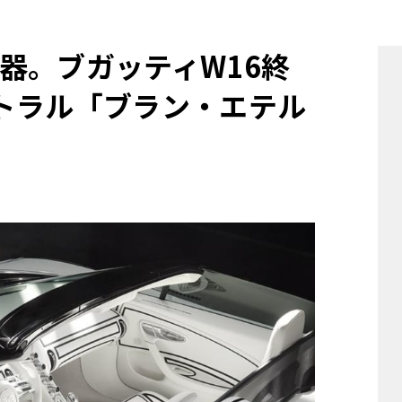
他
器。ブガッティW16終
トラル「ブラン・エテル
ス
トヨタ
日産
スバル
マツダ
ダイハツ
スズキ
他