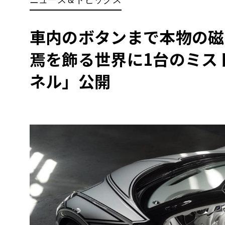
BYD
その
車内のボタンまで本物の磁
焉を飾る世界に1台のミス
国産車
レクサ
ホンダ
ネル」公開
三菱
光岡
その