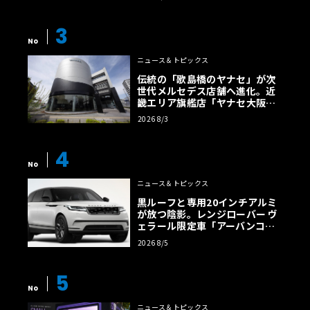
【画像38枚】
3
No
ニュース＆トピックス
伝統の「歌島橋のヤナセ」が次
世代メルセデス店舗へ進化。近
畿エリア旗艦店「ヤナセ大阪支
店」がリニューアル
2026 8/3
4
No
ニュース＆トピックス
黒ルーフと専用20インチアルミ
が放つ陰影。レンジローバー ヴ
ェラール限定車「アーバンコン
トラスト・エディション」登場
2026 8/5
5
No
ニュース＆トピックス