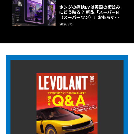
ホンダの痛快EVは英国の街並み
にどう映る？ 新型「スーパーN
（スーパーワン）」おもちゃ箱
ツアーの全貌
2026 8/5