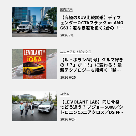
国内試乗
【究極のSUV比較試乗】ディフ
ェンダーOCTAブラック vs AMG
G63：道なき道を征く2台の「対
極的アプローチ」
2026 7/1
ニュース＆トピックス
【ル・ボラン8月号】クルマ好き
の「？」が「！」に変わる！ 最
新テクノロジーも紐解く「輸入
車Q&A」
2026 6/25
コラム
【LE VOLANT LAB】同じ骨格
でどう違う？ プジョー5008／シ
トロエンC5エアクロス／DS Nº4
読者一気乗りレポート
2026 6/24