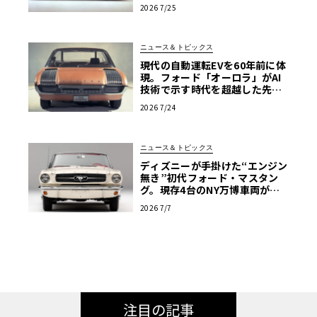
体を確かめる【アメリカンカー
2026 7/25
プラモ・クロニクル】第64回
ニュース＆トピックス
現代の自動運転EVを60年前に体
現。フォード「オーロラ」がAI
技術で示す時代を超越した先見
性
2026 7/24
ニュース＆トピックス
ディズニーが手掛けた“エンジン
無き”初代フォード・マスタン
グ。現存4台のNY万博車両が米
国の歴史的遺産へ
2026 7/7
注目の記事