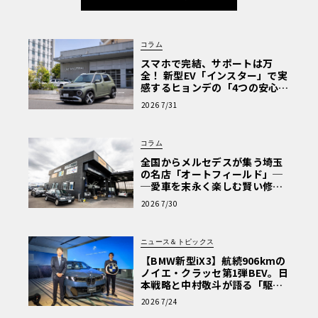
コラム
スマホで完結、サポートは万
全！ 新型EV「インスター」で実
感するヒョンデの「4つの安心」
【第1回・ヒョンデ6つの疑問：
2026 7/31
Why? Hyundai?】〈PR〉
コラム
全国からメルセデスが集う埼玉
の名店「オートフィールド」─
─愛車を末永く楽しむ賢い修理
術と、プロがフックス製オイル
2026 7/30
を選ぶ理由〈PR〉
ニュース＆トピックス
【BMW新型iX3】航続906kmの
ノイエ・クラッセ第1弾BEV。日
本戦略と中村敬斗が語る「駆け
ぬける歓び」
2026 7/24