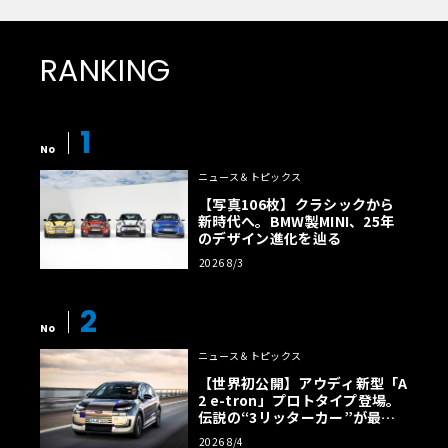
RANKING
1
No
ニュース＆トピックス
【写真106枚】クラシックから
新時代へ。BMW製MINI、25年
のデザイン進化を辿る
2026 8/3
2
No
ニュース＆トピックス
【世界初公開】アウディ新型「A
2 e-tron」プロトタイプ登場。
伝説の“3リッターカー”が最高
効率エントリーBEVとして復活
2026 8/4