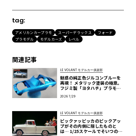
tag:
アメリカンカープラモ
スーパーデラックス
フォード
プラモデル
モデルカーズ
レベル
関連記事
LE VOLANT モデルカー俱楽部
魅惑の純正色ジルコンブルーを
再現！ メタリック塗装の極意。
フジミ製「ヨタハチ」プラモを
イマドキ流の作り方で仕上げて
2026 7/29
みよう！ 第7回【LE VOLANT モ
デルカー俱楽部】
LE VOLANT モデルカー俱楽部
ピックァッピッカのピックアッ
プがその内側に隠したものと
は… 1/25スケールでそいつの正