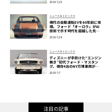
2026 7/25
プラモ・クロニクル】第64回
ニュース＆トピックス
現代の自動運転EVを60年前に体
現。フォード「オーロラ」がAI
技術で示す時代を超越した先見
性
2026 7/24
ニュース＆トピックス
ディズニーが手掛けた“エンジン
無き”初代フォード・マスタン
グ。現存4台のNY万博車両が米
国の歴史的遺産へ
2026 7/7
注目の記事