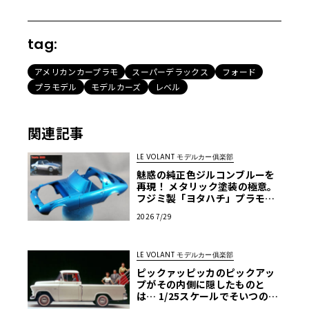
tag:
アメリカンカープラモ
スーパーデラックス
フォード
プラモデル
モデルカーズ
レベル
関連記事
LE VOLANT モデルカー俱楽部
魅惑の純正色ジルコンブルーを
再現！ メタリック塗装の極意。
フジミ製「ヨタハチ」プラモを
イマドキ流の作り方で仕上げて
2026 7/29
みよう！ 第7回【LE VOLANT モ
デルカー俱楽部】
LE VOLANT モデルカー俱楽部
ピックァッピッカのピックアッ
プがその内側に隠したものと
は… 1/25スケールでそいつの正
体を確かめる【アメリカンカー