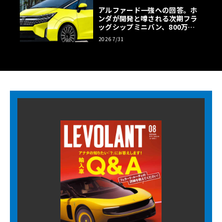
アルファード一強への回答。ホ
ンダが開発と噂される次期フラ
ッグシップミニバン、800万円
超の勝算【予想CG】
2026 7/31