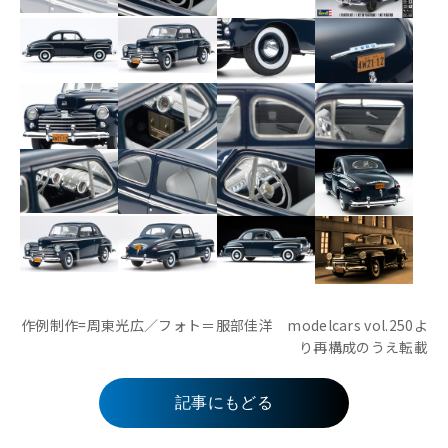
作例制作=周東光広／フォト＝服部佳洋 modelcars vol.250よ
り再構成のうえ転載
記事にもどる