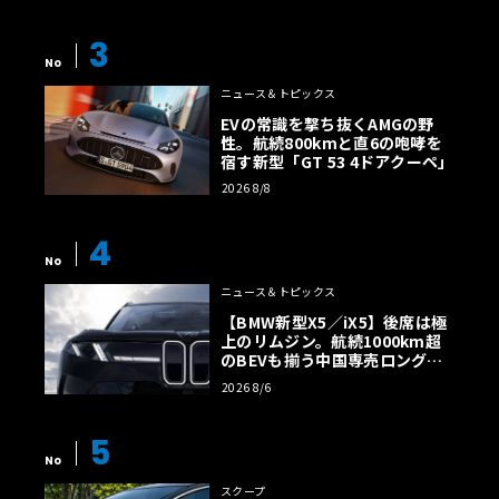
3
No
ニュース＆トピックス
EVの常識を撃ち抜くAMGの野
性。航続800kmと直6の咆哮を
宿す新型「GT 53 4ドアクーペ」
2026 8/8
4
No
ニュース＆トピックス
【BMW新型X5／iX5】後席は極
上のリムジン。航続1000km超
のBEVも揃う中国専売ロング仕
様の全貌
2026 8/6
5
No
スクープ