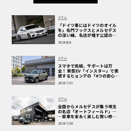
コラム
「ドイツ車にはドイツのオイル
を」名門フックスとメルセデス
の深い縁。名店が推す公認の安
心と、Cクラスで味わうシルキー
2026 8/6
な走り〈PR〉
コラム
スマホで完結、サポートは万
全！ 新型EV「インスター」で実
感するヒョンデの「4つの安心」
【第1回・ヒョンデ6つの疑問：
2026 7/31
Why? Hyundai?】〈PR〉
コラム
全国からメルセデスが集う埼玉
の名店「オートフィールド」─
─愛車を末永く楽しむ賢い修理
術と、プロがフックス製オイル
2026 7/30
を選ぶ理由〈PR〉