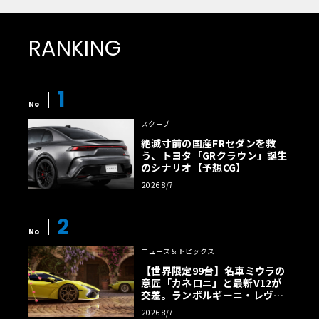
RANKING
1
No
スクープ
絶滅寸前の国産FRセダンを救
う、トヨタ「GRクラウン」誕生
のシナリオ【予想CG】
2026 8/7
2
No
ニュース＆トピックス
【世界限定99台】名車ミウラの
意匠「カネロニ」と最新V12が
交差。ランボルギーニ・レヴエ
ルトに60周年記念車が登場
2026 8/7