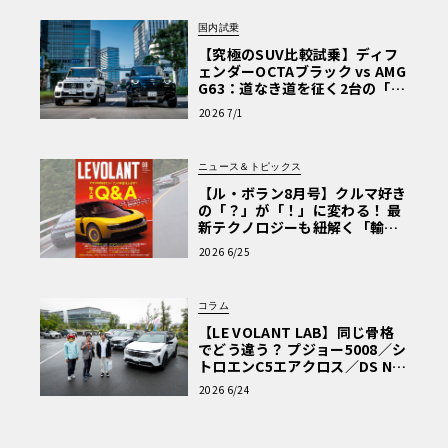
国内試乗
【究極のSUV比較試乗】ディフ
ェンダーOCTAブラック vs AMG
G63：道なき道を征く2台の「対
極的アプローチ」
2026 7/1
ニュース＆トピックス
【ル・ボラン8月号】クルマ好き
の「？」が「！」に変わる！ 最
新テクノロジーも紐解く「輸入
車Q&A」
2026 6/25
コラム
【LE VOLANT LAB】同じ骨格
でどう違う？ プジョー5008／シ
トロエンC5エアクロス／DS Nº4
読者一気乗りレポート
2026 6/24