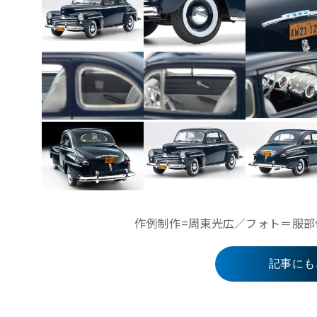
作例制作=周東光広／フォト＝服部佳洋 
記事にも