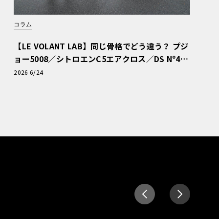
コラム
【LE VOLANT LAB】同じ骨格でどう違う？ プジ
ョー5008／シトロエンC5エアクロス／DS Nº4
読者一気乗りレポート
2026 6/24