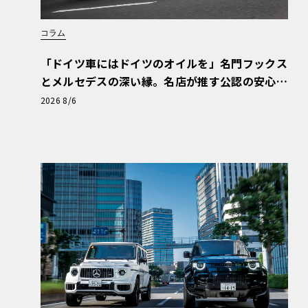
コラム
「ドイツ車にはドイツのオイルを」名門フックス
とメルセデスの深い縁。名店が推す公認の安心
と、Cクラスで味わうシルキーな走り〈PR〉
2026 8/6