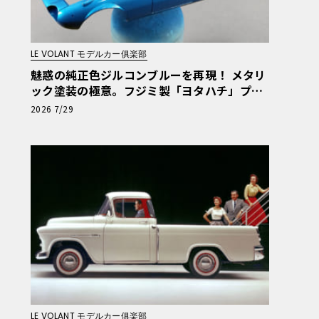
LE VOLANT モデルカー俱楽部
魅惑の純正色ジルコンブルーを再現！ メタリ
ック塗装の極意。フジミ製「ヨタハチ」プラ
モをイマドキ流の作り方で仕上げてみよう！
2026 7/29
第7回【LE VOLANT モデルカー俱楽部】
LE VOLANT モデルカー俱楽部