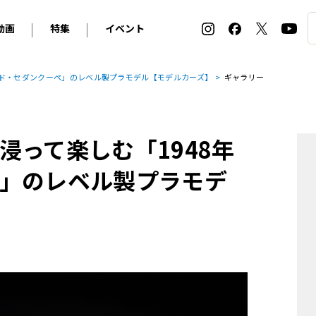
動画
特集
イベント
ィ
BMW
アルピナ
オリジナル動画
2026 サマータイヤ＆ホイール バイヤーズガイド
ル・ボラン カーズ・ミート2026横浜
ード・セダンクーペ」のレベル製プラモデル【モデルカーズ】
ギャラリー
2025-2026 冬 スタッドレス＆ウインタータイヤ バイヤ
SNOW EXPERIENCE in TOGAKUSHI SKI FIE
デス・ベンツ
ポルシェ
フォルクスワーゲン
ホイールカタログ2025-2026冬
EV:LIFE FUTAKO TAMAGAWA 2026
ーヌ
シトロエン
DSオートモビル
ホイールカタログ
EV:LIFE KOBE 2025
浸って楽しむ「1948年
ー
ルノー
アバルト
タイヤ特集
ル・ボラン カーズ・ミート2025横浜
ァ・ロメオ
フェラーリ
フィアット
」のレベル製プラモデ
ルギーニ
マセラティ
アストン・マーティン
レー
ケータハム
ジャガー
ローバー
ロータス
マクラーレン
モーガン
ロールス・ロイス
キャデラック
シボレー
テスラ
ヒョンデ