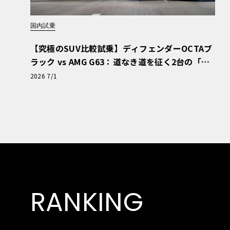
国内試乗
【究極のSUV比較試乗】ディフェンダーOCTAブ
ラック vs AMG G63：道なき道を征く2台の「対
極的アプローチ」
2026 7/1
RANKING