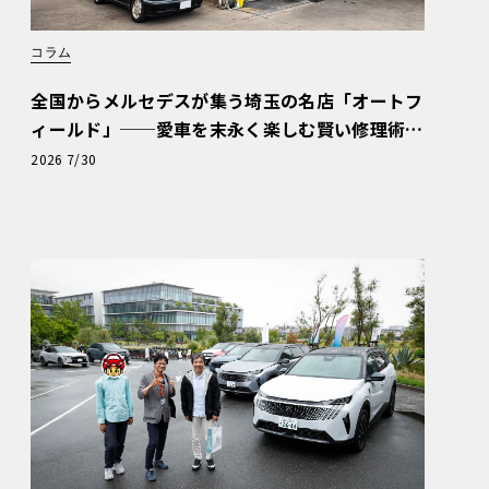
コラム
全国からメルセデスが集う埼玉の名店「オートフ
ィールド」──愛車を末永く楽しむ賢い修理術
と、プロがフックス製オイルを選ぶ理由〈PR〉
2026 7/30