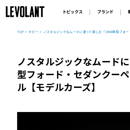
トピックス
ブランド
輸入車
アウデ
ニュース
TOP
ホビー
ノスタルジックなムードに浸って楽しむ「1948年型フォ
スクープ
メルセ
試乗
アルピ
コラム
ノスタルジックなムードに
プジョ
アルフ
型フォード・セダンクーペ
ランボ
ル【モデルカーズ】
ベント
ランド
MINI
ボルボ
ジープ