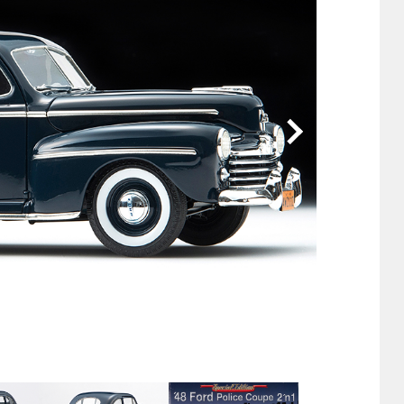
他
ス
トヨタ
日産
スバル
マツダ
ダイハツ
スズキ
他