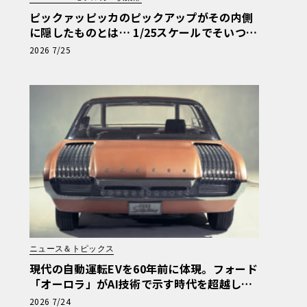
ピックァッピッカのピックアップがその内側
に隠したものとは… 1/25スケールでそいつの
正体を確かめる【アメリカンカープラモ・ク
2026 7/25
ロニクル】第64回
ニュース＆トピックス
現代の自動運転EVを60年前に体現。フォード
「オーロラ」がAI技術で示す時代を超越した
先見性
2026 7/24