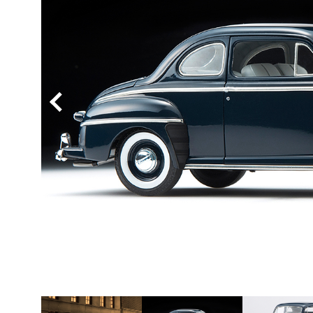
BYD
その
国産車
レクサ
ホンダ
三菱
光岡
その