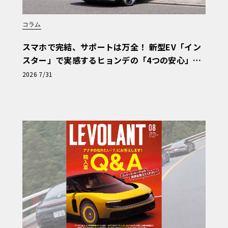
コラム
スマホで完結、サポートは万全！ 新型EV「イン
スター」で実感するヒョンデの「4つの安心」
【第1回・ヒョンデ6つの疑問：Why? Hyunda
2026 7/31
i?】〈PR〉