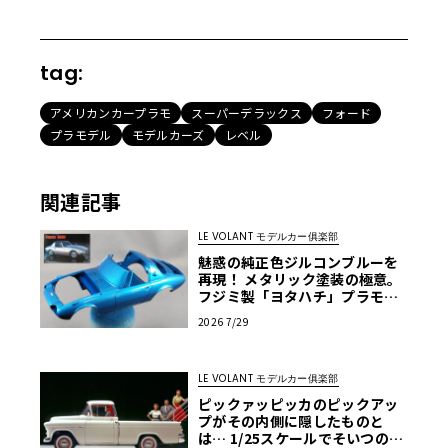
tag:
アメリカンカープラモ
スーパーデラックス
フォード
プラモデル
モデルカーズ
レベル
関連記事
LE VOLANT モデルカー俱楽部
魅惑の純正色ジルコンブルーを
再現！ メタリック塗装の極意。
フジミ製「ヨタハチ」プラモを
イマドキ流の作り方で仕上げて
2026 7/29
みよう！ 第7回【LE VOLANT モ
デルカー俱楽部】
LE VOLANT モデルカー俱楽部
ピックァッピッカのピックアッ
プがその内側に隠したものと
は… 1/25スケールでそいつの正