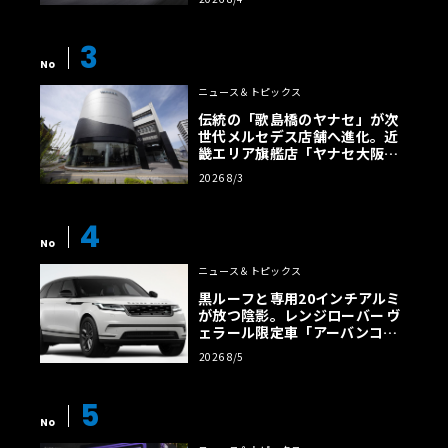
【画像38枚】
3
No
ニュース＆トピックス
伝統の「歌島橋のヤナセ」が次
世代メルセデス店舗へ進化。近
畿エリア旗艦店「ヤナセ大阪支
店」がリニューアル
2026 8/3
4
No
ニュース＆トピックス
黒ルーフと専用20インチアルミ
が放つ陰影。レンジローバー ヴ
ェラール限定車「アーバンコン
トラスト・エディション」登場
2026 8/5
5
No