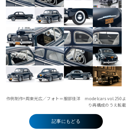
作例制作=周東光広／フォト＝服部佳洋 modelcars vol.250よ
り再構成のうえ転載
記事にもどる