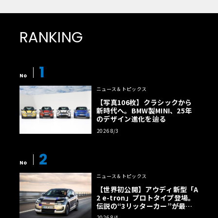
RANKING
1
No
ニュース＆トピックス
【写真106枚】クラシックから
新時代へ。BMW製MINI、25年
のデザイン進化を辿る
2026 8/3
2
No
ニュース＆トピックス
【世界初公開】アウディ新型「A
2 e-tron」プロトタイプ登場。
伝説の“3リッターカー”が最高
効率エントリーBEVとして復活
2026 8/4