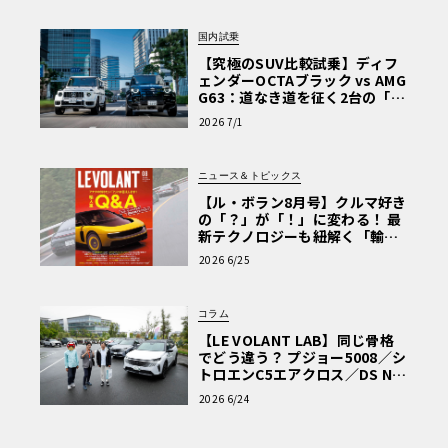
国内試乗
【究極のSUV比較試乗】ディフ
ェンダーOCTAブラック vs AMG
G63：道なき道を征く2台の「対
極的アプローチ」
2026 7/1
ニュース＆トピックス
【ル・ボラン8月号】クルマ好き
の「？」が「！」に変わる！ 最
新テクノロジーも紐解く「輸入
車Q&A」
2026 6/25
コラム
【LE VOLANT LAB】同じ骨格
でどう違う？ プジョー5008／シ
トロエンC5エアクロス／DS Nº4
読者一気乗りレポート
2026 6/24