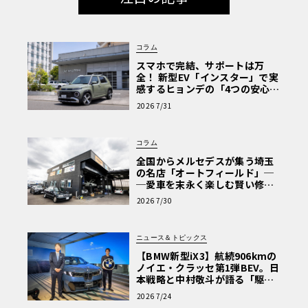
コラム
スマホで完結、サポートは万
全！ 新型EV「インスター」で実
感するヒョンデの「4つの安心」
【第1回・ヒョンデ6つの疑問：
2026 7/31
Why? Hyundai?】〈PR〉
コラム
全国からメルセデスが集う埼玉
の名店「オートフィールド」─
─愛車を末永く楽しむ賢い修理
術と、プロがフックス製オイル
2026 7/30
を選ぶ理由〈PR〉
ニュース＆トピックス
【BMW新型iX3】航続906kmの
ノイエ・クラッセ第1弾BEV。日
本戦略と中村敬斗が語る「駆け
ぬける歓び」
2026 7/24