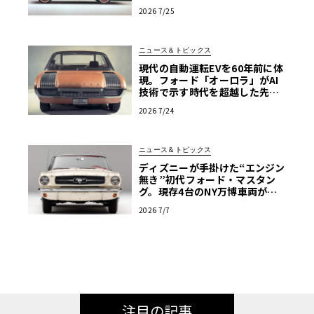
体を確かめる【アメリカンカー
2026 7/25
プラモ・クロニクル】第64回
ニュース＆トピックス
現代の自動運転EVを60年前に体
現。フォード「オーロラ」がAI
技術で示す時代を超越した先見
性
2026 7/24
ニュース＆トピックス
ディズニーが手掛けた“エンジン
無き”初代フォード・マスタン
グ。現存4台のNY万博車両が米
国の歴史的遺産へ
2026 7/7
注目の記事