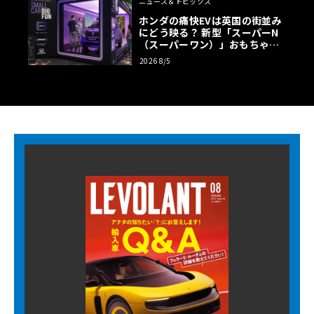
ニュース＆トピックス
ホンダの痛快EVは英国の街並み
にどう映る？ 新型「スーパーN
（スーパーワン）」おもちゃ箱
ツアーの全貌
2026 8/5