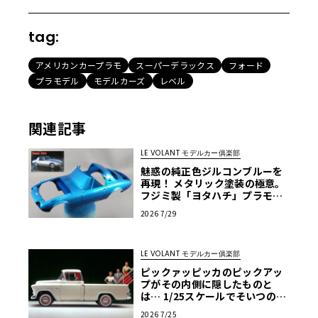
tag:
アメリカンカープラモ
スーパーデラックス
フォード
プラモデル
モデルカーズ
レベル
関連記事
LE VOLANT モデルカー俱楽部
魅惑の純正色ジルコンブルーを
再現！ メタリック塗装の極意。
フジミ製「ヨタハチ」プラモを
イマドキ流の作り方で仕上げて
2026 7/29
みよう！ 第7回【LE VOLANT モ
デルカー俱楽部】
LE VOLANT モデルカー俱楽部
ピックァッピッカのピックアッ
プがその内側に隠したものと
は… 1/25スケールでそいつの正
体を確かめる【アメリカンカー
2026 7/25