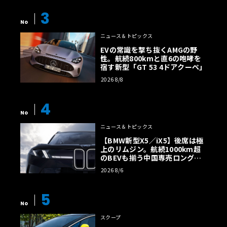
3
No
ニュース＆トピックス
EVの常識を撃ち抜くAMGの野
性。航続800kmと直6の咆哮を
宿す新型「GT 53 4ドアクーペ」
2026 8/8
4
No
ニュース＆トピックス
【BMW新型X5／iX5】後席は極
上のリムジン。航続1000km超
のBEVも揃う中国専売ロング仕
様の全貌
2026 8/6
5
No
スクープ