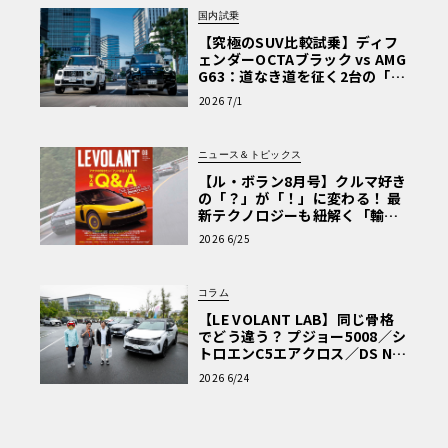
国内試乗
【究極のSUV比較試乗】ディフ
ェンダーOCTAブラック vs AMG
G63：道なき道を征く2台の「対
極的アプローチ」
2026 7/1
ニュース＆トピックス
【ル・ボラン8月号】クルマ好き
の「？」が「！」に変わる！ 最
新テクノロジーも紐解く「輸入
車Q&A」
2026 6/25
コラム
【LE VOLANT LAB】同じ骨格
でどう違う？ プジョー5008／シ
トロエンC5エアクロス／DS Nº4
読者一気乗りレポート
2026 6/24