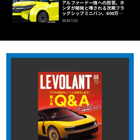
アルファード一強への回答。ホ
ンダが開発と噂される次期フラ
ッグシップミニバン、800万円
超の勝算【予想CG】
2026 7/31