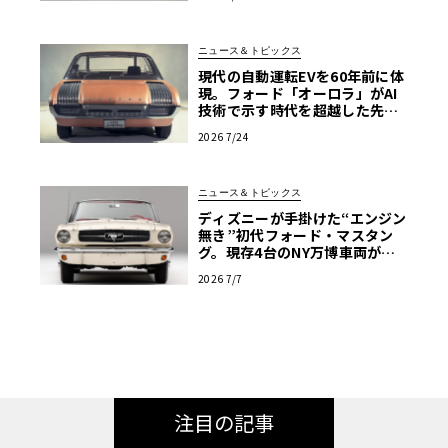
プラモ・クロニクル】第64回
ニュース＆トピックス
現代の自動運転EVを60年前に体
現。フォード「オーロラ」がAI
技術で示す時代を超越した先見
性
2026 7/24
ニュース＆トピックス
ディズニーが手掛けた“エンジン
無き”初代フォード・マスタン
グ。現存4台のNY万博車両が米
国の歴史的遺産へ
2026 7/7
注目の記事