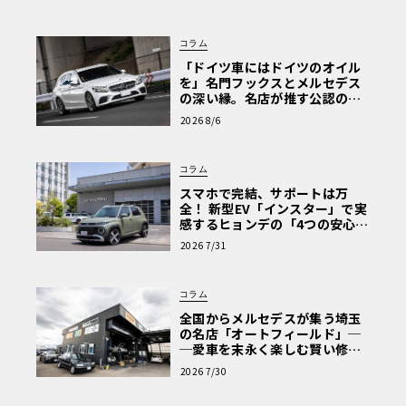
コラム
「ドイツ車にはドイツのオイル
を」名門フックスとメルセデス
の深い縁。名店が推す公認の安
心と、Cクラスで味わうシルキー
2026 8/6
な走り〈PR〉
コラム
スマホで完結、サポートは万
全！ 新型EV「インスター」で実
感するヒョンデの「4つの安心」
【第1回・ヒョンデ6つの疑問：
2026 7/31
Why? Hyundai?】〈PR〉
コラム
全国からメルセデスが集う埼玉
の名店「オートフィールド」─
─愛車を末永く楽しむ賢い修理
術と、プロがフックス製オイル
2026 7/30
を選ぶ理由〈PR〉