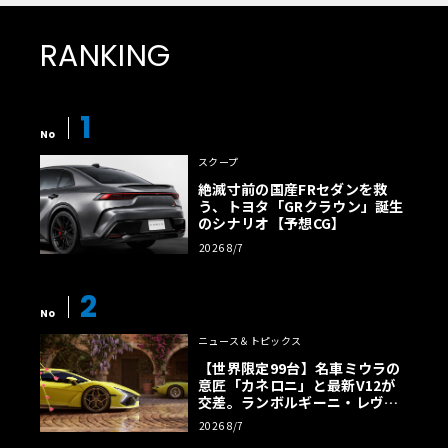
RANKING
1
No
スクープ
絶滅寸前の国産FRセダンを救
う、トヨタ「GRクラウン」誕生
のシナリオ【予想CG】
2026 8/7
2
No
ニュース＆トピックス
【世界限定99台】名車ミウラの
意匠「カネロニ」と最新V12が
交差。ランボルギーニ・レヴエ
ルトに60周年記念車が登場
2026 8/7