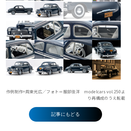
作例制作=周東光広／フォト＝服部佳洋 modelcars vol.250よ
り再構成のうえ転載
記事にもどる