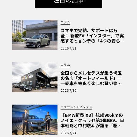
コラム
スマホで完結、サポートは万
全！ 新型EV「インスター」で実
感するヒョンデの「4つの安心」
【第1回・ヒョンデ6つの疑問：
2026 7/31
Why? Hyundai?】〈PR〉
コラム
全国からメルセデスが集う埼玉
の名店「オートフィールド」─
─愛車を末永く楽しむ賢い修理
術と、プロがフックス製オイル
2026 7/30
を選ぶ理由〈PR〉
ニュース＆トピックス
【BMW新型iX3】航続906kmの
ノイエ・クラッセ第1弾BEV。日
本戦略と中村敬斗が語る「駆け
ぬける歓び」
2026 7/24