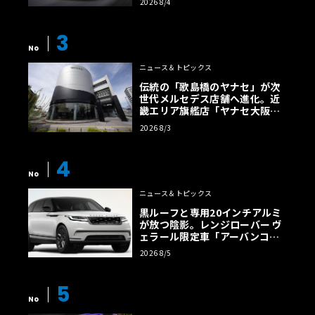
2026 8/4
【画像38枚】
3
No
ニュース＆トピックス
伝統の「歌島橋のヤナセ」が次
世代メルセデス店舗へ進化。近
畿エリア旗艦店「ヤナセ大阪支
店」がリニューアル
2026 8/3
4
No
ニュース＆トピックス
黒ルーフと専用20インチアルミ
が放つ陰影。レンジローバー ヴ
ェラール限定車「アーバンコン
トラスト・エディション」登場
2026 8/5
5
No