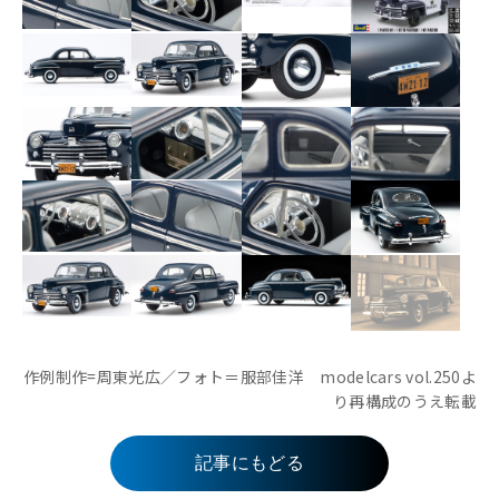
作例制作=周東光広／フォト＝服部佳洋 modelcars vol.250よ
り再構成のうえ転載
記事にもどる