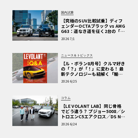
国内試乗
【究極のSUV比較試乗】ディフ
ェンダーOCTAブラック vs AMG
G63：道なき道を征く2台の「対
極的アプローチ」
2026 7/1
ニュース＆トピックス
【ル・ボラン8月号】クルマ好き
の「？」が「！」に変わる！ 最
新テクノロジーも紐解く「輸入
車Q&A」
2026 6/25
コラム
【LE VOLANT LAB】同じ骨格
でどう違う？ プジョー5008／シ
トロエンC5エアクロス／DS Nº4
読者一気乗りレポート
2026 6/24