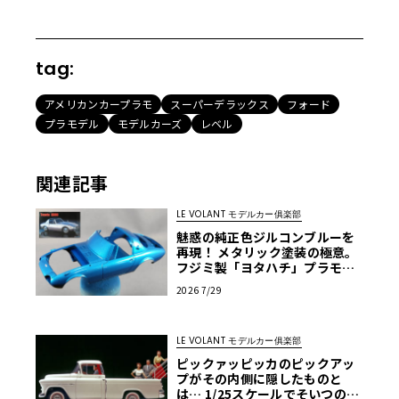
tag:
アメリカンカープラモ
スーパーデラックス
フォード
プラモデル
モデルカーズ
レベル
関連記事
LE VOLANT モデルカー俱楽部
魅惑の純正色ジルコンブルーを
再現！ メタリック塗装の極意。
フジミ製「ヨタハチ」プラモを
イマドキ流の作り方で仕上げて
2026 7/29
みよう！ 第7回【LE VOLANT モ
デルカー俱楽部】
LE VOLANT モデルカー俱楽部
ピックァッピッカのピックアッ
プがその内側に隠したものと
は… 1/25スケールでそいつの正