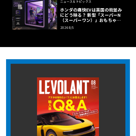
ニュース＆トピックス
ホンダの痛快EVは英国の街並み
にどう映る？ 新型「スーパーN
（スーパーワン）」おもちゃ箱
ツアーの全貌
2026 8/5