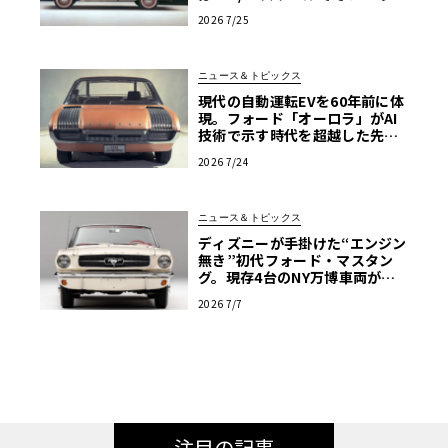
体を確かめる【アメリカンカー
2026 7/25
プラモ・クロニクル】第64回
ニュース＆トピックス
現代の自動運転EVを60年前に体
現。フォード「オーロラ」がAI
技術で示す時代を超越した先見
性
2026 7/24
ニュース＆トピックス
ディズニーが手掛けた“エンジン
無き”初代フォード・マスタン
グ。現存4台のNY万博車両が米
国の歴史的遺産へ
2026 7/7
注目の記事