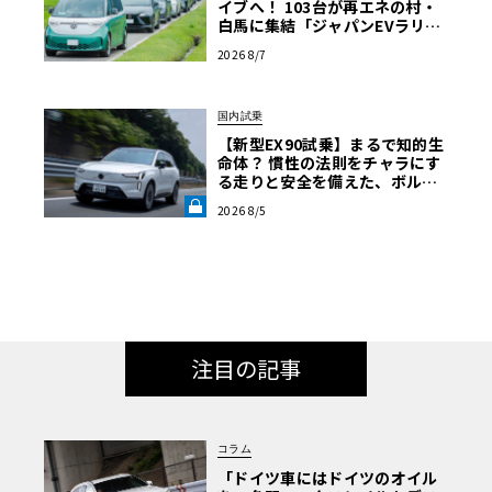
イブへ！ 103台が再エネの村・
白馬に集結「ジャパンEVラリー
2026」体験記
2026 8/7
国内試乗
【新型EX90試乗】まるで知的生
命体？ 慣性の法則をチャラにす
る走りと安全を備えた、ボルボ
新旗艦EVの結論《LE VOLANT L
2026 8/5
AB》
注目の記事
コラム
「ドイツ車にはドイツのオイル