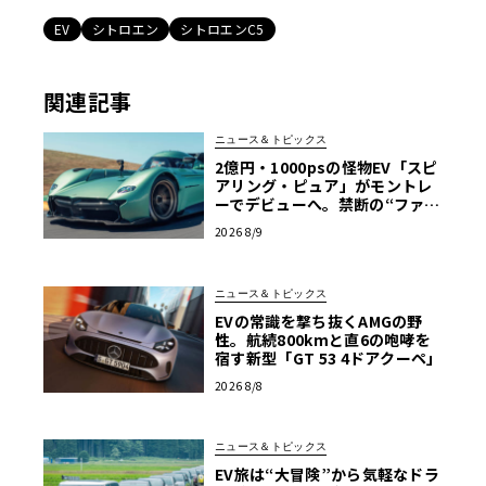
EV
シトロエン
シトロエンC5
関連記事
ニュース＆トピックス
2億円・1000psの怪物EV「スピ
アリング・ピュア」がモントレ
ーでデビューへ。禁断の“ファン
カー”をマクマートリーがついに
2026 8/9
市販化
ニュース＆トピックス
EVの常識を撃ち抜くAMGの野
性。航続800kmと直6の咆哮を
宿す新型「GT 53 4ドアクーペ」
2026 8/8
ニュース＆トピックス
EV旅は“大冒険”から気軽なドラ