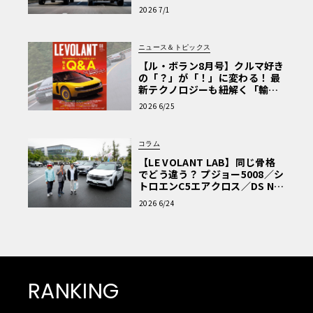
極的アプローチ」
2026 7/1
ニュース＆トピックス
【ル・ボラン8月号】クルマ好き
の「？」が「！」に変わる！ 最
新テクノロジーも紐解く「輸入
車Q&A」
2026 6/25
コラム
【LE VOLANT LAB】同じ骨格
でどう違う？ プジョー5008／シ
トロエンC5エアクロス／DS Nº4
読者一気乗りレポート
2026 6/24
RANKING