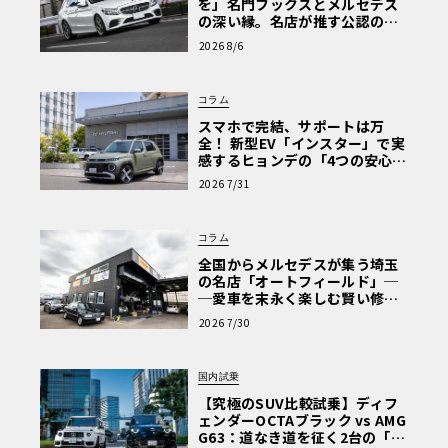
を」名門フックスとメルセデス
の深い縁。名店が推す公認の安
心と、Cクラスで味わうシルキー
2026 8/6
な走り〈PR〉
コラム
スマホで完結、サポートは万
全！ 新型EV「インスター」で実
感するヒョンデの「4つの安心」
【第1回・ヒョンデ6つの疑問：
2026 7/31
Why? Hyundai?】〈PR〉
コラム
全国からメルセデスが集う埼玉
の名店「オートフィールド」─
─愛車を末永く楽しむ賢い修理
術と、プロがフックス製オイル
2026 7/30
を選ぶ理由〈PR〉
国内試乗
【究極のSUV比較試乗】ディフ
ェンダーOCTAブラック vs AMG
G63：道なき道を征く2台の「対