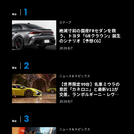
1
No
スクープ
絶滅寸前の国産FRセダンを救
う、トヨタ「GRクラウン」誕生
のシナリオ【予想CG】
2026 8/7
2
No
ニュース＆トピックス
【世界限定99台】名車ミウラの
意匠「カネロニ」と最新V12が
交差。ランボルギーニ・レヴエ
ルトに60周年記念車が登場
2026 8/7
3
No
ニュース＆トピックス