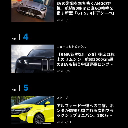
EVの常識を撃ち抜くAMGの野
性。航続800kmと直6の咆哮を
宿す新型「GT 53 4ドアクーペ」
2026 8/8
4
No
ニュース＆トピックス
【BMW新型X5／iX5】後席は極
上のリムジン。航続1000km超
のBEVも揃う中国専売ロング仕
様の全貌
2026 8/6
5
No
スクープ
アルファード一強への回答。ホ
ンダが開発と噂される次期フラ
ッグシップミニバン、800万円
超の勝算【予想CG】
2026 7/31