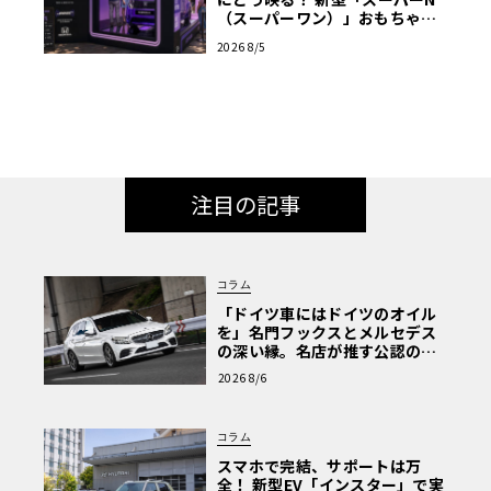
（スーパーワン）」おもちゃ箱
ツアーの全貌
2026 8/5
注目の記事
コラム
「ドイツ車にはドイツのオイル
を」名門フックスとメルセデス
の深い縁。名店が推す公認の安
心と、Cクラスで味わうシルキー
2026 8/6
な走り〈PR〉
コラム
スマホで完結、サポートは万
全！ 新型EV「インスター」で実