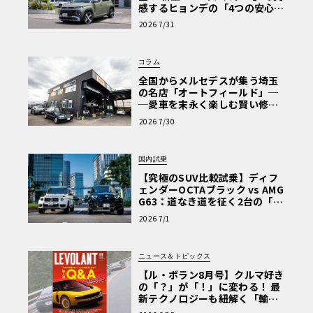
感するヒョンデの「4つの安心」
【第1回・ヒョンデ6つの疑問：
2026 7/31
Why? Hyundai?】〈PR〉
コラム
全国からメルセデスが集う埼玉
の名店「オートフィールド」─
─愛車を末永く楽しむ賢い修理
術と、プロがフックス製オイル
2026 7/30
を選ぶ理由〈PR〉
国内試乗
【究極のSUV比較試乗】ディフ
ェンダーOCTAブラック vs AMG
G63：道なき道を征く2台の「対
極的アプローチ」
2026 7/1
ニュース＆トピックス
【ル・ボラン8月号】クルマ好き
の「？」が「！」に変わる！ 最
新テクノロジーも紐解く「輸入
車Q&A」