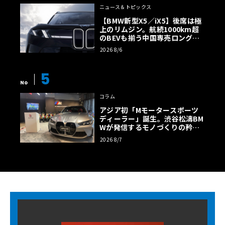
ニュース＆トピックス
【BMW新型X5／iX5】後席は極
上のリムジン。航続1000km超
のBEVも揃う中国専売ロング仕
様の全貌
2026 8/6
5
No
コラム
アジア初「Mモータースポーツ
ディーラー」誕生。渋谷松濤BM
Wが発信するモノづくりの矜持
【木下隆之コラム】
2026 8/7