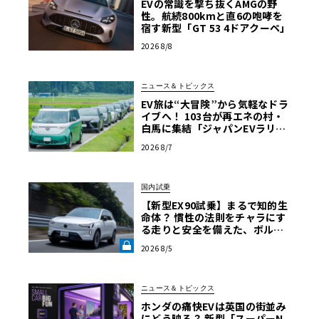
EVの常識を撃ち抜くAMGの野
性。航続800kmと直6の咆哮を
宿す新型「GT 53 4ドアクーペ」
2026 8/8
ニュース＆トピックス
EV旅は“大冒険”から気軽なドラ
イブへ！ 103台が再エネの村・
白馬に集結「ジャパンEVラリー
2026」体験記
2026 8/7
国内試乗
【新型EX90試乗】まるで知的生
命体？ 慣性の法則をチャラにす
る走りと安全を備えた、ボルボ
新旗艦EVの結論《LE VOLANT L
2026 8/5
AB》
ニュース＆トピックス
ホンダの痛快EVは英国の街並み
にどう映る？ 新型「スーパーN