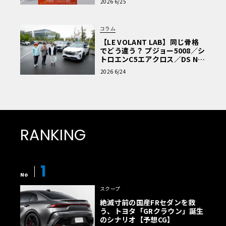
2026 6/25
コラム
【LE VOLANT LAB】同じ骨格
でどう違う？ プジョー5008／シ
トロエンC5エアクロス／DS Nº4
読者一気乗りレポート
2026 6/24
RANKING
1
No
スクープ
絶滅寸前の国産FRセダンを救
う、トヨタ「GRクラウン」誕生
のシナリオ【予想CG】