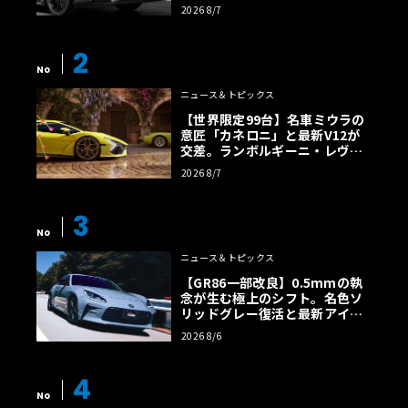
2026 8/7
2
No
ニュース＆トピックス
【世界限定99台】名車ミウラの
意匠「カネロニ」と最新V12が
交差。ランボルギーニ・レヴエ
ルトに60周年記念車が登場
2026 8/7
3
No
ニュース＆トピックス
【GR86一部改良】0.5mmの執
念が生む極上のシフト。名色ソ
リッドグレー復活と最新アイサ
イトでFRの極みへ
2026 8/6
4
No