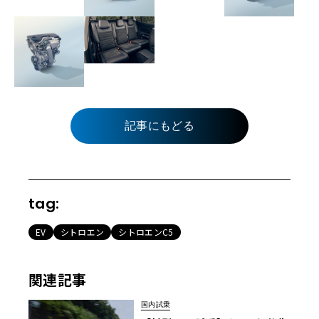
記事にもどる
tag:
EV
シトロエン
シトロエンC5
関連記事
国内試乗