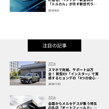
「トルカル」が示す新世代ラグ
ジュアリー
2026 8/4
注目の記事
コラム
スマホで完結、サポートは万
全！ 新型EV「インスター」で実
感するヒョンデの「4つの安心」
【第1回・ヒョンデ6つの疑問：
2026 7/31
Why? Hyundai?】〈PR〉
コラム
全国からメルセデスが集う埼玉
の名店「オートフィールド」─