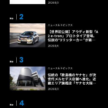
2026 8/3
2
No
ニュース＆トピックス
【世界初公開】アウディ新型「A
2 e-tron」プロトタイプ登場。
伝説の“3リッターカー”が最高
効率エントリーBEVとして復活
2026 8/4
【画像38枚】
3
No
ニュース＆トピックス
伝統の「歌島橋のヤナセ」が次
世代メルセデス店舗へ進化。近
畿エリア旗艦店「ヤナセ大阪支
店」がリニューアル
2026 8/3
4
No