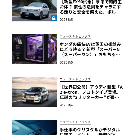
【新型EX90試乗】まるで知的生
命体？ 慣性の法則をチャラにす
る走りと安全を備えた、ボルボ
新旗艦EVの結論《LE VOLANT L
2026 8/5
AB》
ニュース＆トピックス
ホンダの痛快EVは英国の街並み
にどう映る？ 新型「スーパーN
（スーパーワン）」おもちゃ箱
ツアーの全貌
2026 8/5
ニュース＆トピックス
【世界初公開】アウディ新型「A
2 e-tron」プロトタイプ登場。
伝説の“3リッターカー”が最高
効率エントリーBEVとして復活
2026 8/4
【画像38枚】
ニュース＆トピックス
手仕事のクリスタルがデジタル
に宿る。ベントレー新型BEV