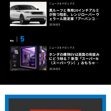
ニュース＆トピックス
黒ルーフと専用20インチアルミ
が放つ陰影。レンジローバー ヴ
ェラール限定車「アーバンコン
トラスト・エディション」登場
2026 8/5
5
No
ニュース＆トピックス
ホンダの痛快EVは英国の街並み
にどう映る？ 新型「スーパーN
（スーパーワン）」おもちゃ箱
ツアーの全貌
2026 8/5