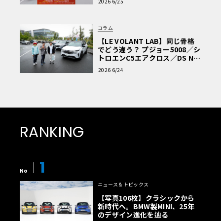
2026 6/25
コラム
【LE VOLANT LAB】同じ骨格
でどう違う？ プジョー5008／シ
トロエンC5エアクロス／DS Nº4
読者一気乗りレポート
2026 6/24
RANKING
1
No
ニュース＆トピックス
【写真106枚】クラシックから
新時代へ。BMW製MINI、25年
のデザイン進化を辿る