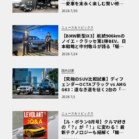
─愛車を末永く楽しむ賢い修理
術と、プロがフックス製オイル
2026 7/30
を選ぶ理由〈PR〉
ニュース＆トピックス
【BMW新型iX3】航続906kmの
ノイエ・クラッセ第1弾BEV。日
本戦略と中村敬斗が語る「駆け
ぬける歓び」
2026 7/24
国内試乗
【究極のSUV比較試乗】ディフ
ェンダーOCTAブラック vs AMG
G63：道なき道を征く2台の「対
極的アプローチ」
2026 7/1
ニュース＆トピックス
【ル・ボラン8月号】クルマ好き
の「？」が「！」に変わる！ 最
新テクノロジーも紐解く「輸入
車Q&A」