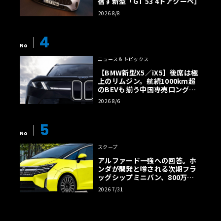
宿す新型「GT 53 4ドアクーペ」
2026 8/8
4
No
ニュース＆トピックス
【BMW新型X5／iX5】後席は極
上のリムジン。航続1000km超
のBEVも揃う中国専売ロング仕
様の全貌
2026 8/6
5
No
スクープ
アルファード一強への回答。ホ
ンダが開発と噂される次期フラ
ッグシップミニバン、800万円
超の勝算【予想CG】
2026 7/31