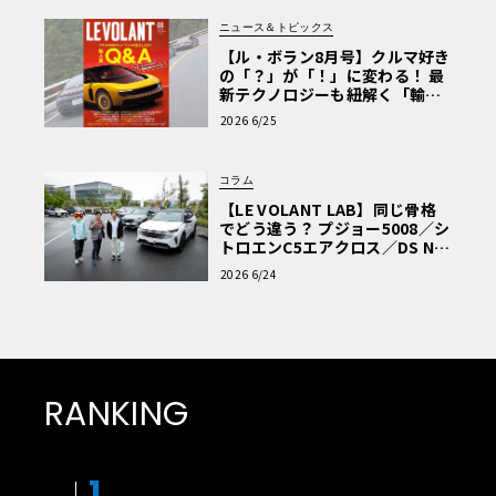
ニュース＆トピックス
【ル・ボラン8月号】クルマ好き
の「？」が「！」に変わる！ 最
新テクノロジーも紐解く「輸入
車Q&A」
2026 6/25
コラム
【LE VOLANT LAB】同じ骨格
でどう違う？ プジョー5008／シ
トロエンC5エアクロス／DS Nº4
読者一気乗りレポート
2026 6/24
RANKING
1