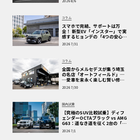
2026 8/6
な走り〈PR〉
コラム
スマホで完結、サポートは万
全！ 新型EV「インスター」で実
感するヒョンデの「4つの安心」
【第1回・ヒョンデ6つの疑問：
2026 7/31
Why? Hyundai?】〈PR〉
コラム
全国からメルセデスが集う埼玉
の名店「オートフィールド」─
─愛車を末永く楽しむ賢い修理
術と、プロがフックス製オイル
2026 7/30
を選ぶ理由〈PR〉
国内試乗
【究極のSUV比較試乗】ディフ
ェンダーOCTAブラック vs AMG
G63：道なき道を征く2台の「対
極的アプローチ」
2026 7/1