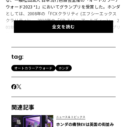
ウォード2023 *1」においてグランプリを受賞した。ホンダ
としては、2008年の「FCXクラリティ (エフシーエックス
クラリティ)」、2010年の「CR-Z (シーアールズィー)」、2
全文を読む
018年の「N-VAN (エヌバン)」に続く、4度目のグランプリ
受賞。
受賞対象となったカラーデザインは、エクステリアの「オ
tag:
ータムイエロー・パール」、インテリアの「グレージュ×
グレー」だ。受賞理由は、以下の通り。
オートカラーアウォード
ホンダ
「今回のオートカラーアウォードではカスタマーとどうコ
ミュニケーションを取り、CMF *2に反映したかが評価のポ
イントとなった。N-BOXはカスタマーの行動をよく観察
し、機能性と楽しさをリズミカルに表現していた。エクス
関連記事
テリアのイエローは車のカラーデザインでは難しい色相
ニュース＆トピックス
で、少しずれるとアウトドアイメージが強すぎたり、汚く
ホンダの痛快EVは英国の街並み
見えてしまったりするが、N-BOXはほっこり温かくなるよ