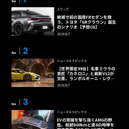
No
スクープ
絶滅寸前の国産FRセダンを救
う、トヨタ「GRクラウン」誕生
のシナリオ【予想CG】
2026 8/7
2
No
ニュース＆トピックス
【世界限定99台】名車ミウラの
意匠「カネロニ」と最新V12が
交差。ランボルギーニ・レヴエ
ルトに60周年記念車が登場
2026 8/7
3
No
ニュース＆トピックス
EVの常識を撃ち抜くAMGの野
性。航続800kmと直6の咆哮を