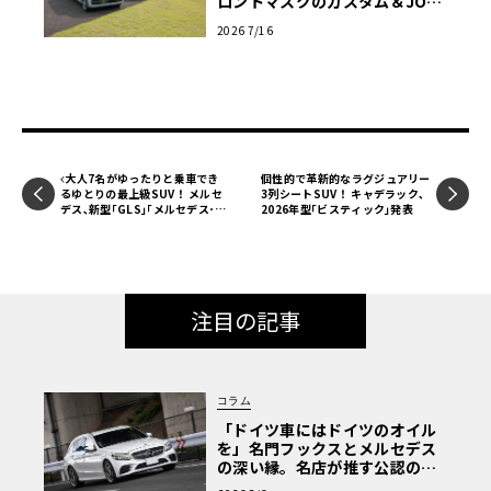
ロントマスクのカスタム＆JOY
新仕様の全貌に迫る
2026 7/16
大人7名がゆったりと乗車でき
個性的で革新的なラグジュアリー
るゆとりの最上級SUV！ メルセ
3列シートSUV！ キャデラック､
デス､新型｢GLS｣｢メルセデス･マ
2026年型｢ビスティック｣発表
イバッハGLS｣発売
注目の記事
コラム
「ドイツ車にはドイツのオイル
を」名門フックスとメルセデス
の深い縁。名店が推す公認の安
心と、Cクラスで味わうシルキー