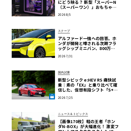
にどう映る？ 新型「スーパーN
うな「ちょうど良い」イエローを実現したことが評価され
（スーパーワン）」おもちゃ箱
た(
ツアーの全貌
2026 8/5
一般社団法人 日本流行色協会のウエブサイトから引
スクープ
用)」
アルファード一強への回答。ホ
ンダが開発と噂される次期フラ
ッグシップミニバン、800万円
超の勝算【予想CG】
2026 7/31
*1 「オートカラーアウォード」は､「一般社団法人 日本流
行色協会」が主催する、モビリティのカラーデザインの企
画力や形との調和を含む、内外装すべてのカラーデザイン
国内試乗
の美しさを評価する顕彰制度。1998年より年に1回開催さ
新型シビック e:HEV RS 痛快試
乗｜素の「EX」と乗り比べて確
れている。
信した、仮想有段シフト「S+Sh
*2 CMFとはCOLOR(色)、MATERIAL(素材)、FINISHING
ift」の真価《LE VOLANT LA
2026 7/25
(加工)の略称
B》
オートカラーアウォード2023 関連ページ：
https://jafca.
org/aca/
ニュース＆トピックス
【画像170枚】軽の王者「ホン
ダN-BOX」が大幅進化！ 激変フ