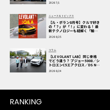
極的アプローチ」
2026 7/1
ニュース＆トピックス
【ル・ボラン8月号】クルマ好き
の「？」が「！」に変わる！ 最
新テクノロジーも紐解く「輸入
車Q&A」
2026 6/25
コラム
【LE VOLANT LAB】同じ骨格
でどう違う？ プジョー5008／シ
トロエンC5エアクロス／DS Nº4
読者一気乗りレポート
2026 6/24
RANKING