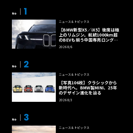
1
No
ニュース＆トピックス
【BMW新型X5／iX5】後席は極
上のリムジン。航続1000km超
のBEVも揃う中国専売ロング仕
様の全貌
2026 8/6
2
No
ニュース＆トピックス
【写真106枚】クラシックから
新時代へ。BMW製MINI、25年
のデザイン進化を辿る
2026 8/3
3
No
ニュース＆トピックス