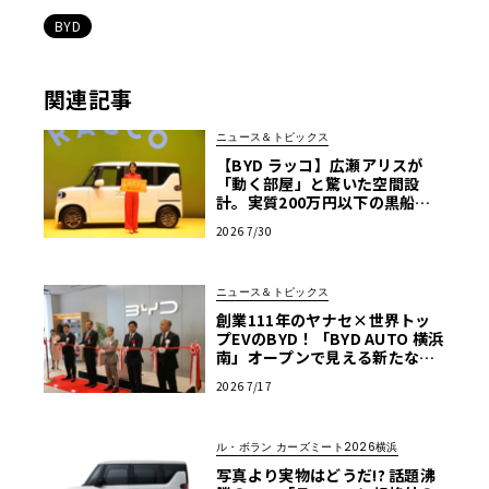
BYD
関連記事
ニュース＆トピックス
【BYD ラッコ】広瀬アリスが
「動く部屋」と驚いた空間設
計。実質200万円以下の黒船ス
ーパーハイト軽EVが秘める脅威
2026 7/30
ニュース＆トピックス
創業111年のヤナセ×世界トッ
プEVのBYD！「BYD AUTO 横浜
南」オープンで見える新たなク
ルマ選びの基準
2026 7/17
ル・ボラン カーズミート2026横浜
写真より実物はどうだ!? 話題沸