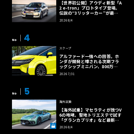
【世界初公開】アウディ新型「A
2 e-tron」プロトタイプ登場。
伝説の“3リッターカー”が最高
効率エントリーBEVとして復活
2026 8/4
【画像38枚】
4
No
スクープ
アルファード一強への回答。ホ
ンダが開発と噂される次期フラ
ッグシップミニバン、800万円
超の勝算【予想CG】
2026 7/31
5
No
海外試乗
【海外試乗】マセラティが放つV
6の咆哮。聖地トリエステで試す
「グランカブリオ」など最新ト
ロフェオ3台の官能評価《LE VO
2026 8/4
LANT LAB》