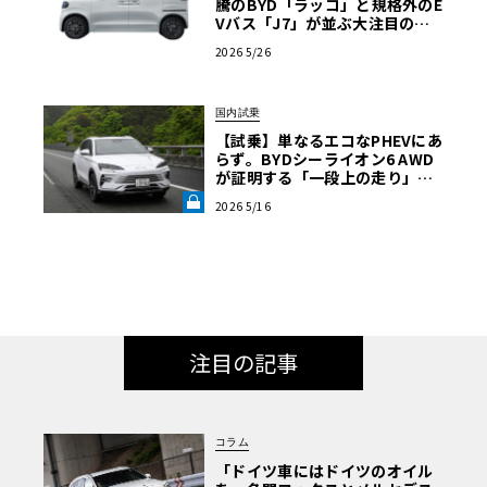
騰のBYD「ラッコ」と規格外のE
Vバス「J7」が並ぶ大注目のブ
ースは必見【ル・ボラン カーズ
2026 5/26
ミート2026横浜】
国内試乗
【試乗】単なるエコなPHEVにあ
らず。BYDシーライオン6 AWD
が証明する「一段上の走り」と
いう真価《LE VOLANT LAB》
2026 5/16
注目の記事
コラム
「ドイツ車にはドイツのオイル