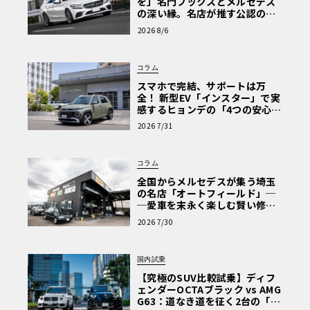
を」名門フックスとメルセデス
の深い縁。名店が推す公認の安
心と、Cクラスで味わうシルキー
2026 8/6
な走り〈PR〉
コラム
スマホで完結、サポートは万
全！ 新型EV「インスター」で実
感するヒョンデの「4つの安心」
【第1回・ヒョンデ6つの疑問：
2026 7/31
Why? Hyundai?】〈PR〉
コラム
全国からメルセデスが集う埼玉
の名店「オートフィールド」─
─愛車を末永く楽しむ賢い修理
術と、プロがフックス製オイル
2026 7/30
を選ぶ理由〈PR〉
国内試乗
【究極のSUV比較試乗】ディフ
ェンダーOCTAブラック vs AMG
G63：道なき道を征く2台の「対